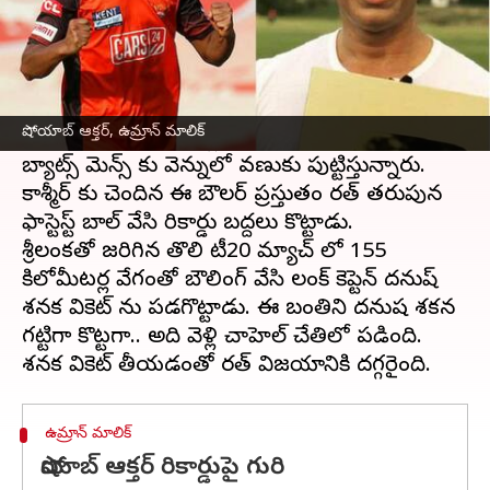
ఈ వార్తాకథనం ఏంటి
భారత్ యువ ఫాస్ట్ పేసర్ ఉమ్రాన్ మాలిక్ తన బౌలింగ్
త ప్రత్యర్థుల గుండెల్లో గుబులు పుట్టిస్తున్నారు.
షోయాబ్ ఆక్తర్, ఉమ్రాన్ మాలిక్
ఏకంగా 150 కిలోమీటర్ల వేగంతో బంతిని విసిరి..
బ్యాట్స్ మెన్స్ కు వెన్నులో వణుకు పుట్టిస్తున్నారు.
కాశ్మీర్ కు చెందిన ఈ బౌలర్ ప్రస్తుతం భారత్ తరుపున
ఫాస్టెస్ట్ బాల్ వేసి రికార్డు బద్దలు కొట్టాడు.
శ్రీలంకతో జరిగిన తొలి టీ20 మ్యాచ్ లో 155
కిలోమీటర్ల వేగంతో బౌలింగ్ వేసి లంక్ కెప్టెన్ దనుష్
శనక వికెట్ ను పడగొట్టాడు. ఈ బంతిని దనుష శకన
గట్టిగా కొట్టగా.. అది వెళ్లి చాహెల్ చేతిలో పడింది.
ఉమ్రాన్ మాలిక్
షోయాబ్ ఆక్తర్ రికార్డుపై గురి