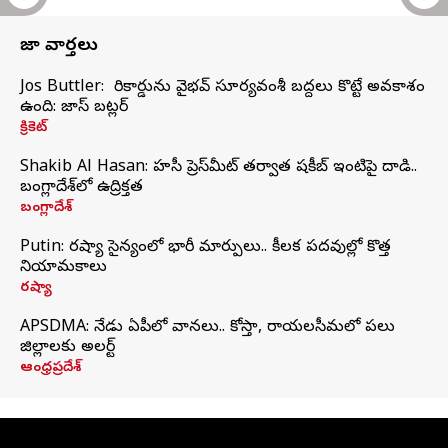
తాజా వార్తలు
Jos Buttler: నా రికార్డును వైభవ్ సూర్యవంశీ బద్దలు కొట్టే అవకాశం
ఉంది: జాస్ బట్లర్
క్రికెట్
Shakib Al Hasan: హసీనా ప్రెస్‌మీట్‌ తర్వాత షకీబ్‌ ఇంటిపై దాడి..
బంగ్లాదేశ్‌లో ఉద్రిక్తత
బంగ్లాదేశ్
Putin: రష్యా సైన్యంలో భారీ మార్పులు.. కీలక పదవుల్లో కొత్త
నియామకాలు
రష్యా
APSDMA: నేడు ఏపీలో వానలు.. కోస్తా, రాయలసీమలో పలు
జిల్లాలకు అలర్ట్
ఆంధ్రప్రదేశ్