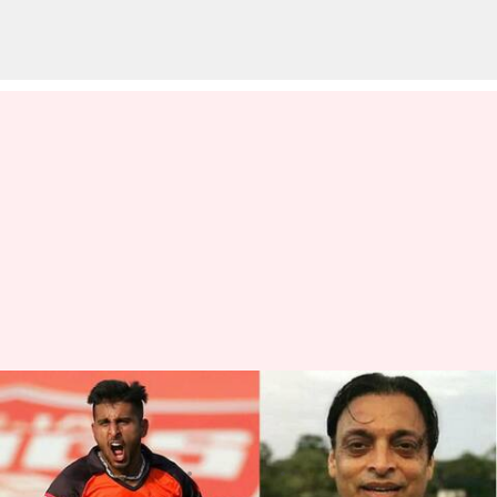
150కిలోమీటర్ల వేగంతో వెన్నులో
వణుకు పుట్టించిన ఉమ్రాన్ మాలిక్
వ్రాసిన వారు
Jan 04, 2023
03:57 pm
Jayachandra Akuri