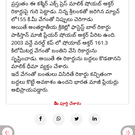
ప్రస్తుతం ఈ కశ్మీర్ ఎక్స్ ప్రెస్ మాలిక్ షోయబ్ ఆక్తర్
రికార్డుపై గురి పెట్టాడు. నిన్న శ్రీలంకతో జరిగిన మ్యాచ్
లో155 కి.మీ వేగంతో నిప్పులు చెరిగాడు
అయితే అంతర్జాతీయ క్రికెట్లో ఫాస్టెస్ట్ బాల్ రికార్డు
పాకిస్తాన్ మాజీ ప్లేయర్ షోయబ్ అక్తర్ పేరిట ఉంది.
2003 వన్డే వరల్డ్ కప్ లో షోయాబ్ ఆక్తర్ 161.3
కిలోమీటర్ల వేగంతో బంతిని వేసి రికార్డును
సృష్టించాడు. అయితే ఈ రికార్డును బద్దలు కొడతానని
మాలిక్ ధీమా వ్యక్తం చేశారు.
ఇదే వేగంతో బంతులు విసిరితే రికార్డు కచ్చితంగా
బద్దలు కొట్టే అవకాశం ఉందని భారత మాజీ ప్లేయర్లు
అభిప్రాయపడ్డారు.
మీరు పూర్తి చేశారు