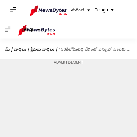
మరింత
Telugu
Telugu
హోమ్
/
వార్తలు
/
క్రీడలు వార్తలు
/
150కిలోమీటర్ల వేగంతో వెన్నులో వణుకు పుట్టించిన ఉమ్రాన్ మాలిక్
ADVERTISEMENT