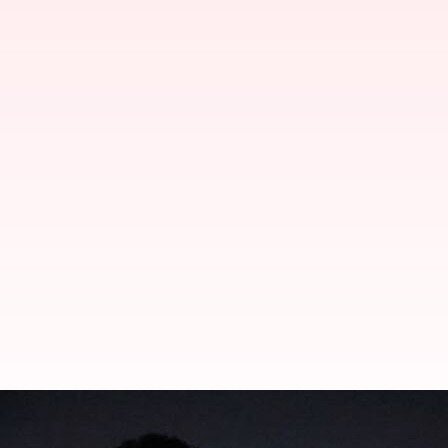
దక్షిణాఫ్రికాలో ఘోర ప్రమాదం.. విష