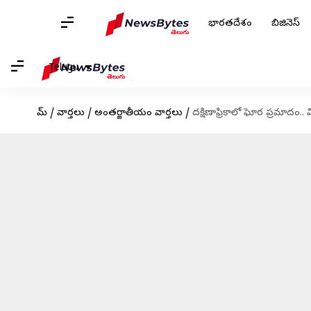
భారతదేశం
బిజినెస్
Telugu
హోమ్
/
వార్తలు
/
అంతర్జాతీయం వార్తలు
/
దక్షిణాఫ్రికాలో ఘోర ప్రమాద