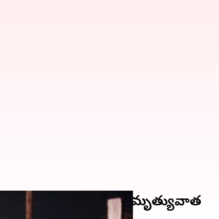
వాయువు లీకేజీతో 16 మంది మృత్యువాత