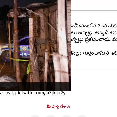
 ఆఫ్రికన్ ముఖ్యనగరం జోహెన్నస్ బర్గ్ సమీపంలోని ఓ మురిక
ు మహిళలు, ముగ్గురు చిన్నారులు ఉన్నట్లు అక్కడి అధిక
వారిలో నలుగురి పరిస్థితి విషమంగా ఉన్నట్లు ప్రకటించ
డర్ నుంచి ప్రమాదకరమైన గ్యాస్ లీకైనట్లు గుర్తించామని అధ
 మంది మృతి
asLeak
pic.twitter.com/lxZjkjkr2y
మీరు పూర్తి చేశారు