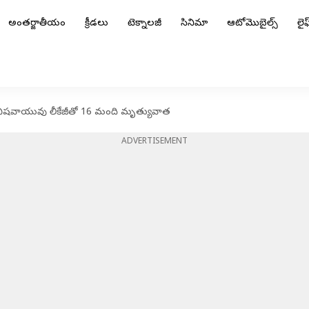
అంతర్జాతీయం
క్రీడలు
టెక్నాలజీ
సినిమా
ఆటోమొబైల్స్
లైఫ్
ం.. విషవాయువు లీకేజీతో 16 మంది మృత్యువాత
ADVERTISEMENT