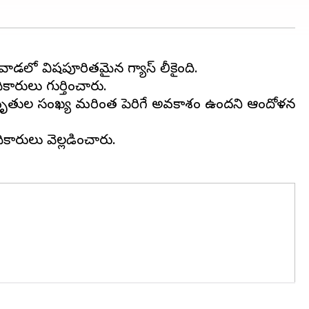
ివాడలో విషపూరితమైన గ్యాస్ లీకైంది.
ారులు గుర్తించారు.
ారు. మృతుల సంఖ్య మరింత పెరిగే అవకాశం ఉందని ఆందోళన
ికారులు వెల్లడించారు.