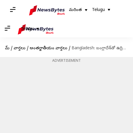
మరింత
Telugu
Telugu
హోమ్
/
వార్తలు
/
అంతర్జాతీయం వార్తలు
/
Bangladesh: బంగ్లాదేశ్‌తో ఉద్రిక్తతలు పతాక స్థాయికి చేరిన వేళ కీలక పరిణామాలు.. ఢాకా పర్యటనకు విదేశాంగశాఖ కార్యదర్శి
ADVERTISEMENT