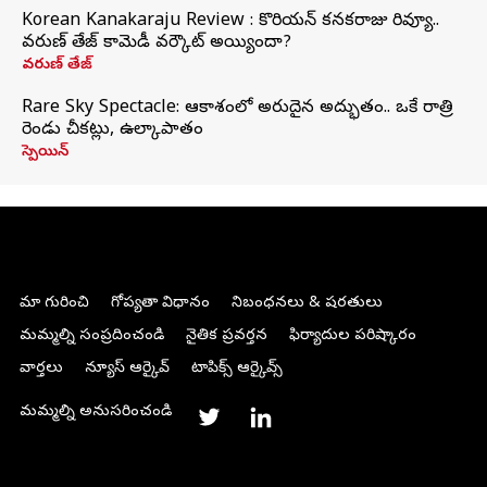
Korean Kanakaraju Review : కొరియన్ కనకరాజు రివ్యూ..
వరుణ్ తేజ్ కామెడీ వర్కౌట్ అయ్యిందా?
వరుణ్ తేజ్
Rare Sky Spectacle: ఆకాశంలో అరుదైన అద్భుతం.. ఒకే రాత్రి
రెండు చీకట్లు, ఉల్కాపాతం
స్పెయిన్
మా గురించి
గోప్యతా విధానం
నిబంధనలు & షరతులు
మమ్మల్ని సంప్రదించండి
నైతిక ప్రవర్తన
ఫిర్యాదుల పరిష్కారం
వార్తలు
న్యూస్ ఆర్కైవ్
టాపిక్స్ ఆర్కైవ్స్
మమ్మల్ని అనుసరించండి