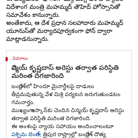
విదేశాంగ మంత్రి మహమ్మద్ తౌహిద్ హోస్సానితో
సమావేశం కానున్నారు.
అంతేకాదు, ఆ దేశ ప్రధాన సలహాదారు మహమ్మద్
యూనుస్‌తో మర్యాదపూర్వకంగా ఫోన్ ద్వారా
వివరాలు
చిన్మయ్ కృష్ణదాస్ అరెస్టు తర్వాత పరిస్థితి
మరింత దిగజారింది
బంగ్లాదేశ్‌లో హిందూ మైనార్టీలపై దాడులు
తీవ్రమవుతున్న వేళ మిశ్రి పర్యటన జరుగుతుండటం
గమనార్హం.
ముఖ్యంగా ఇస్కాన్‌కు చెందిన చిన్మయ్ కృష్ణదాస్ అరెస్టు
తర్వాత పరిస్థితి మరింత దిగజారింది.
ఈ అంశంపై న్యాయ సహాయం అందించాలంటూ
పశ్చిమ బెంగాల్
, త్రిపుర రాష్ట్రాల్లో బంగ్లాదేశ్ దౌత్య