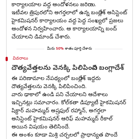
కార్యాలయాల వద్ద ఆందోళనలు జరిగాయి.
ఇటీవల త్రిపురలోని అగర్తలాలో ఉన్న బంగ్లాదేశ్ అసిస్టెంట్
హైకమిషనర్ కార్యాలయం వద్ద పెద్ద సంఖ్యలో ప్రజలు
ఆందోళన నిర్వహించారు. ఆ కార్యాలయాన్ని బంద్
చేయాలని డిమాండ్ చేశారు.
మీరు
50%
శాతం పూర్తి చేశారు
వివరాలు
దౌత్యవేత్తలను వెనక్కి పిలిపించిన బంగ్లాదేశ్
ఈ పరిణామాల నేపథ్యంలో బంగ్లాదేశ్ ఇద్దరు
దౌత్యవేత్తలను వెనక్కి పిలిపించింది.
వారు ఢాకాలో ఉండి పని చేయాలని ఆదేశాలు
ఇచ్చినట్లు సమాచారం. కోల్‌కతా డిప్యూటీ హైకమిషనర్
షిక్దార్ మహమ్మద్ అష్రఫుల్ రహ్మాన్, అగర్తలా
అసిస్టెంట్ హైకమిషనర్ ఆరిఫ్ మహమ్మద్ రీకాల్
అయిన విషయం తెలిసిందే.
ఈ అంశం కూడా మిశ్రి చర్చలలో ప్రాధాన్యత పొందే