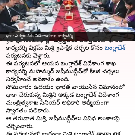
విదేశాంగశాఖ కార్యదర్శి
వ్రాసిన వారు
Dec 09, 2024
03:56 pm
Sirish Praharaju
ఈ వార్తాకథనం ఏంటి
ఢాకా పర్యటనకు విదేశాంగశాఖ కార్యదర్శి
ద్వైపాక్షిక సంబంధాల్లో ఉద్రిక్తతలు తలెత్తడంతో భారత
కార్యదర్శి విక్రమ్ మిశ్రి ద్వైపాక్షిక చర్చల కోసం
బంగ్లాదేశ్
పర్యటనకు వెళ్లారు.
ఈ పర్యటనలో ఆయన బంగ్లాదేశ్ విదేశాంగ శాఖ
కార్యదర్శి మహమ్మద్ జషీముద్దీన్‌తో కీలక చర్చలు
నిర్వహించే అవకాశం ఉంది.
సోమవారం ఉదయం భారత వాయుసేన విమానంలో
ఢాకా చేరుకున్న మిశ్రిని అక్కడ బంగ్లాదేశ్ విదేశాంగ
మంత్రిత్వశాఖ సీనియర్ అధికారి ఆత్మీయంగా
స్వాగతం పలికారు.
ఆ తరువాత మిశ్రి, జషీముద్దీన్‌లు వివిధ అంశాలపై
చర్చించారు.
ఈ పర్యటనలో భాగంగా మిశ్రి బంగ్లాదేశ్ తాత్కాలిక