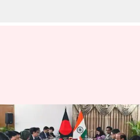
Bangladesh: బంగ్లాదేశ్‌తో ఉద్రిక్తతలు
పతాక స్థాయికి చేరిన వేళ కీలక
పరిణామాలు.. ఢాకా పర్యటనకు