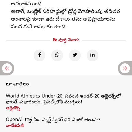
అవకాశముంది.
అలాగే, బంగ్లాదేశ్ సరిహద్దుల్లో డ్రోన్ల మోహరింపు తదితర
అంశాలపై కూడా ఇరు దేశాలు తమ అభిప్రాయాలను
పంచుకునే అవకాశం ఉంది.
మీరు పూర్తి చేశారు
తాజా వార్తలు
World Athletics Under-20: ప్రపంచ అండర్-20 అథ్లెటిక్స్‌లో
భారత్‌ శుభారంభం.. ఫైనల్స్‌లోకి ముగ్గురు!
అథ్లెటిక్స్
OpenAI: కొత్త ఏఐ స్మార్ట్ స్పీకర్ ధర ఎంతో తెలుసా?
చాట్‌జీపీటీ