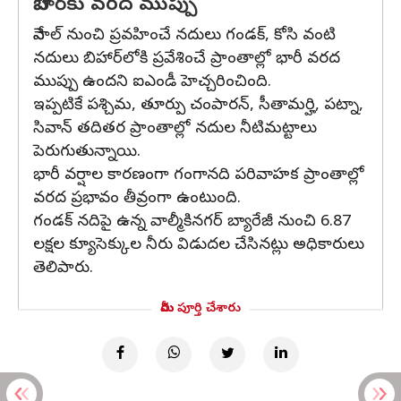
బిహార్‌కు వరద ముప్పు
నేపాల్ నుంచి ప్రవహించే నదులు గండక్‌, కోసి వంటి
నదులు బిహార్‌లోకి ప్రవేశించే ప్రాంతాల్లో భారీ వరద
ముప్పు ఉందని ఐఎండీ హెచ్చరించింది.
ఇప్పటికే పశ్చిమ, తూర్పు చంపారన్, సీతామర్హి, పట్నా,
సివాన్ తదితర ప్రాంతాల్లో నదుల నీటిమట్టాలు
పెరుగుతున్నాయి.
భారీ వర్షాల కారణంగా గంగానది పరివాహక ప్రాంతాల్లో
వరద ప్రభావం తీవ్రంగా ఉంటుంది.
గండక్ నదిపై ఉన్న వాల్మీకినగర్ బ్యారేజీ నుంచి 6.87
లక్షల క్యూసెక్కుల నీరు విడుదల చేసినట్లు అధికారులు
తెలిపారు.
మీరు పూర్తి చేశారు