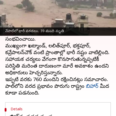
ఈ వార్తాకథనం ఏంటి
నేపాల్‌
లో భారీ వర్షాల కారణంగా 39 మంది మృతి
చెందగా, 11 మంది గల్లంతైనట్లు అధికారులు. ఆ
నేపాల్‌లో భారీ వరదలు.. 39 మంది మృతి
దేశంలోని ఎనిమిది జిల్లాల్లో భారీగా వరదలు
సంభవించాయి.
ముఖ్యంగా ఖట్మాండ్, లలిత్‌పూర్, భక్తపూర్,
కవ్రేపాలన్‌చౌక్ వంటి ప్రాంతాల్లో భారీ నష్టం వాటిల్లింది.
సహాయక చర్యలు వేగంగా కొనసాగుతున్నప్పటికీ
పరిస్థితి మరింత దారుణంగా మారే అవకాశం ఉందని
అధికారులు హెచ్చరిస్తున్నారు.
ఇప్పటి వరకు 760 మందిని రక్షించినట్లు సమాచారం.
నేపాల్‌లోని వరద ప్రభావం పొరుగు రాష్ట్రం
బిహార్‌
మీద
Details