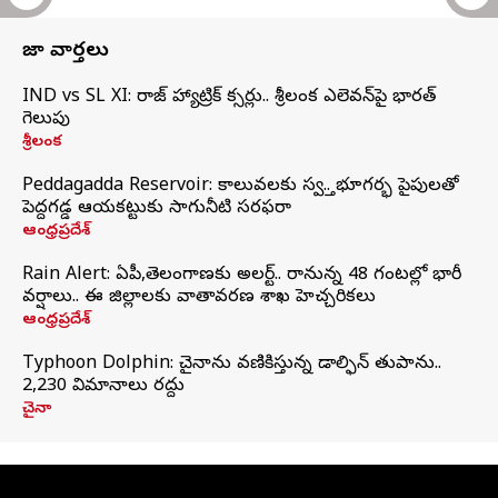
తాజా వార్తలు
IND vs SL XI: సిరాజ్‌ హ్యాట్రిక్‌ సిక్సర్లు.. శ్రీలంక ఎలెవన్‌పై భారత్‌
గెలుపు
శ్రీలంక
Peddagadda Reservoir: కాలువలకు స్వస్తి.. భూగర్భ పైపులతో
పెద్దగడ్డ ఆయకట్టుకు సాగునీటి సరఫరా
ఆంధ్రప్రదేశ్
Rain Alert: ఏపీ,తెలంగాణకు అలర్ట్.. రానున్న 48 గంటల్లో భారీ
వర్షాలు.. ఈ జిల్లాలకు వాతావరణ శాఖ హెచ్చరికలు
ఆంధ్రప్రదేశ్
Typhoon Dolphin: చైనాను వణికిస్తున్న డాల్ఫిన్‌ తుపాను..
2,230 విమానాలు రద్దు
చైనా