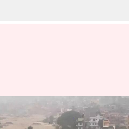
Floods: నేపాల్‌లో భారీ వరదలు.. 39
మంది మృతి
వ్రాసిన వారు
Sep 28, 2024
04:28 pm
Jayachandra Akuri