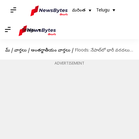
మరింత
Telugu
Telugu
హోమ్
/
వార్తలు
/
అంతర్జాతీయం వార్తలు
/
Floods: నేపాల్‌లో భారీ వరదలు.. 39 మంది మృతి
ADVERTISEMENT