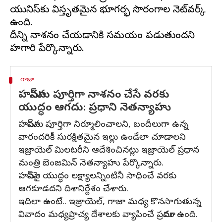
యునిస్‌కు విస్తృతమైన భూగర్భ సొరంగాల నెట్‌వర్క్
ఉంది.
దీన్ని నాశనం చేయడానికి సమయం పడుతుందని
గాజా
హమాస్‌ను పూర్తిగా నాశనం చేసే వరకు
యుద్ధం ఆగదు: ప్రధాని నెతన్యాహు
హమాస్‌ను పూర్తిగా నిర్మూలించాలని, బందీలుగా ఉన్న
వారందరికీ సురక్షితమైన ఇల్లు ఉండేలా చూడాలని
ఇజ్రాయెల్ మిలటరీని ఆదేశించినట్లు ఇజ్రాయెల్ ప్రధాన
మంత్రి బెంజమిన్ నెతన్యాహు పేర్కొన్నారు.
హమాస్‌పై యుద్ధం లక్ష్యాలన్నింటినీ సాధించే వరకు
ఆగకూడదని దిశానిర్దేశం చేశారు.
ఇదిలా ఉంటే.. ఇజ్రాయెల్, గాజా మధ్య కొనసాగుతున్న
వివాదం మధ్యప్రాచ్య దేశాలకు వ్యాపించే ప్రమాదం ఉంది.