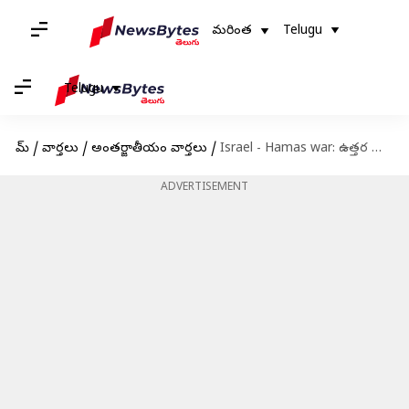
మరింత
Telugu
Telugu
హోమ్
/
వార్తలు
/
అంతర్జాతీయం వార్తలు
/
Israel - Hamas war: ఉత్తర గాజాలో హమాస్ కమాండ్ వ్యవస్థను నాశనం చేసిన ఇజ్రాయెల్ సైన్యం
ADVERTISEMENT