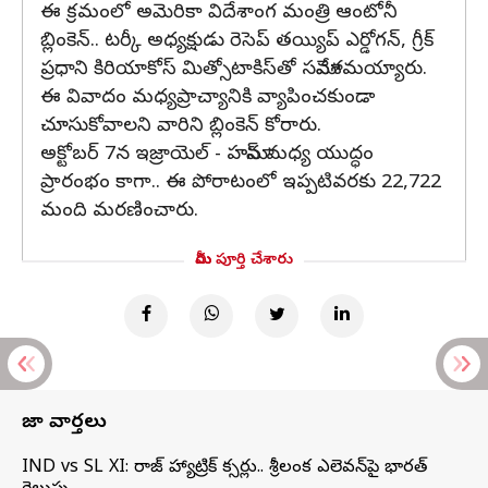
ఈ క్రమంలో అమెరికా విదేశాంగ మంత్రి ఆంటోనీ
బ్లింకెన్.. టర్కీ అధ్యక్షుడు రెసెప్ తయ్యిప్ ఎర్డోగన్, గ్రీక్
ప్రధాని కిరియాకోస్ మిత్సోటాకిస్‌తో సమావేశమయ్యారు.
ఈ వివాదం మధ్యప్రాచ్యానికి వ్యాపించకుండా
చూసుకోవాలని వారిని బ్లింకెన్ కోరారు.
అక్టోబర్ 7న ఇజ్రాయెల్ - హమాస్ మధ్య యుద్ధం
ప్రారంభం కాగా.. ఈ పోరాటంలో ఇప్పటివరకు 22,722
మంది మరణించారు.
మీరు పూర్తి చేశారు
తాజా వార్తలు
IND vs SL XI: సిరాజ్‌ హ్యాట్రిక్‌ సిక్సర్లు.. శ్రీలంక ఎలెవన్‌పై భారత్‌