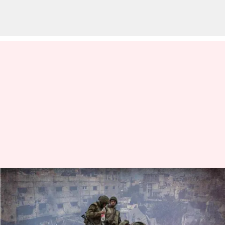
Israel - Hamas war: ఉత్తర
గాజాలో హమాస్ కమాండ్ వ్యవస్థను
నాశనం చేసిన ఇజ్రాయెల్ సైన్యం