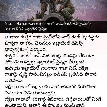
వ్రాసిన వారు
Jan 07, 2024
12:35 pm
Stalin
ఈ వార్తాకథనం ఏంటి
Israel - Hamas war: ఉత్తర గాజాలో హమాస్ కమాండ్ స్థావరాన్ని
హమాస్‌
ను పూర్తిగా నిర్మూలించడమే లక్ష్యంగా గాజాలో
నాశనం చేసిన ఇజ్రాయెల్ సైన్యం
ఇజ్రాయెల్
సైన్యం ఆపరేషన్ చేపడుతోంది.
తాజాగా ఉత్తర గాజా స్ట్రిప్‌లోని హమాస్ కమాండ్ వ్యవస్థను
పూర్తిగా నాశనం చేసినట్లు ఇజ్రాయెల్ డిఫెన్స్
ఫోర్సెస్(IDF) పేర్కొంది.
ఉత్తర గాజాలో హమాస్ మిలిటెంట్లు కమాండర్లు లేకుండా
పోరాడుతున్నట్లు ఇజ్రాయెల్ సైన్యం పేర్కొంది.
ఇప్పుడు ఇజ్రాయెల్ బలగాలు గాజా సిటీ, దక్షిణ
గాజాపై దృష్టి సారించినట్లు ఐడీఎఫ్ ప్రతినిధి హగారి
తెలిపారు.
దక్షిణ గాజాలో లక్ష్యాలను సాధించడానికి మరికొంత
సమయం పడుతుందన్నారు.
దక్షిణ గాజాలో శరణార్థి శిబిరాలు, ఉగ్రవాదులతో నిండి
ఉంటాయని, అలాగే ఈ ప్రాంతం నుంచి ఖాన్