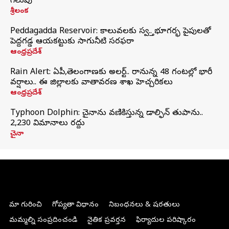
గెలుపు
శ్రీలంక
Peddagadda Reservoir: కాలువలకు స్వస్తి.. భూగర్భ పైపులతో
పెద్దగడ్డ ఆయకట్టుకు సాగునీటి సరఫరా
ఆంధ్రప్రదేశ్
Rain Alert: ఏపీ,తెలంగాణకు అలర్ట్.. రానున్న 48 గంటల్లో భారీ
వర్షాలు.. ఈ జిల్లాలకు వాతావరణ శాఖ హెచ్చరికలు
ఆంధ్రప్రదేశ్
Typhoon Dolphin: చైనాను వణికిస్తున్న డాల్ఫిన్‌ తుపాను..
2,230 విమానాలు రద్దు
చైనా
మా గురించి
గోప్యతా విధానం
నిబంధనలు & షరతులు
మమ్మల్ని సంప్రదించండి
నైతిక ప్రవర్తన
ఫిర్యాదుల పరిష్కారం