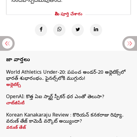
సందేహాస్పదమవుతోంది.
మీరు పూర్తి చేశారు
తాజా వార్తలు
World Athletics Under-20: ప్రపంచ అండర్-20 అథ్లెటిక్స్‌లో
భారత్‌ శుభారంభం.. ఫైనల్స్‌లోకి ముగ్గురు!
అథ్లెటిక్స్
OpenAI: కొత్త ఏఐ స్మార్ట్ స్పీకర్ ధర ఎంతో తెలుసా?
చాట్‌జీపీటీ
Korean Kanakaraju Review : కొరియన్ కనకరాజు రివ్యూ..
వరుణ్ తేజ్ కామెడీ వర్కౌట్ అయ్యిందా?
వరుణ్ తేజ్