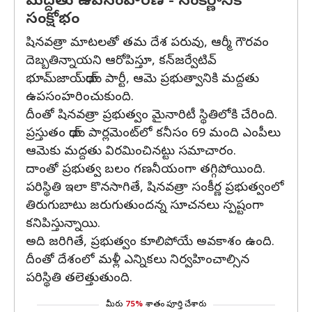
మద్దతు ఉపసంహరణ - సంకీర్ణానికి
సంక్షోభం
షినవత్రా మాటలతో తమ దేశ పరువు, ఆర్మీ గౌరవం
దెబ్బతిన్నాయని ఆరోపిస్తూ, కన్‌జర్వేటివ్
భూమ్‌జాయ్‌థాయ్‌ పార్టీ, ఆమె ప్రభుత్వానికి మద్దతు
ఉపసంహరించుకుంది.
దీంతో షినవత్రా ప్రభుత్వం మైనారిటీ స్థితిలోకి చేరింది.
ప్రస్తుతం థాయ్ పార్లమెంట్‌లో కనీసం 69 మంది ఎంపీలు
ఆమెకు మద్దతు విరమించినట్టు సమాచారం.
దాంతో ప్రభుత్వ బలం గణనీయంగా తగ్గిపోయింది.
పరిస్థితి ఇలా కొనసాగితే, షినవత్రా సంకీర్ణ ప్రభుత్వంలో
తిరుగుబాటు జరుగుతుందన్న సూచనలు స్పష్టంగా
కనిపిస్తున్నాయి.
అది జరిగితే, ప్రభుత్వం కూలిపోయే అవకాశం ఉంది.
దీంతో దేశంలో మళ్లీ ఎన్నికలు నిర్వహించాల్సిన
పరిస్థితి తలెత్తుతుంది.
మీరు
75%
శాతం పూర్తి చేశారు