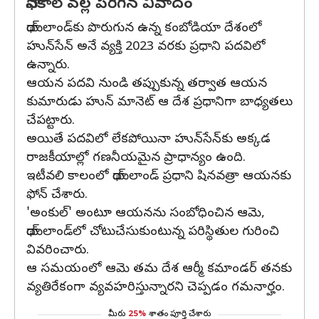
ఫోన్‌కాల్‌ వల్ల పెరిగిన వివాదం
థాయ్‌లాండ్‌కు పొరుగున ఉన్న కంబోడియా దేశంలో
హున్‌సేన్ అనే వ్యక్తి 2023 వరకు ప్రధాని పదవిలో
ఉన్నారు.
ఆయన పదవి నుండి తప్పుకున్న తర్వాత ఆయన
కుమారుడు హున్ మానెట్ ఆ దేశ ప్రధానిగా బాధ్యతలు
చేపట్టారు.
అయితే పదవిలో లేకపోయినా హున్‌సేన్‌కు అక్కడ
రాజకీయాల్లో గణనీయమైన ప్రాధాన్యం ఉంది.
ఇటీవలి కాలంలో థాయ్‌లాండ్‌ ప్రధాని షినవత్రా ఆయనకు
ఫోన్‌ చేశారు.
'అంకుల్‌' అంటూ ఆయనను సంబోధించిన ఆమె,
థాయ్‌లాండ్‌లో చోటుచేసుకుంటున్న పరిస్థితుల గురించి
వివరించారు.
ఆ సమయంలో ఆమె తమ దేశ ఆర్మీ కమాండర్‌ తనకు
వ్యతిరేకంగా వ్యవహరిస్తున్నారని చెప్పడం గమనార్హం.
మీరు
25%
శాతం పూర్తి చేశారు