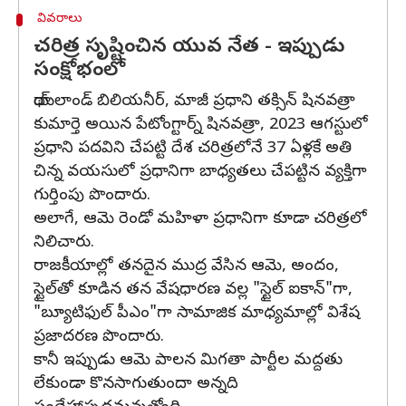
వివరాలు
చరిత్ర సృష్టించిన యువ నేత - ఇప్పుడు
సంక్షోభంలో
థాయ్‌లాండ్‌ బిలియనీర్‌, మాజీ ప్రధాని తక్సిన్‌ షినవత్రా
కుమార్తె అయిన పేటోంగ్టార్న్ షినవత్రా, 2023 ఆగస్టులో
ప్రధాని పదవిని చేపట్టి దేశ చరిత్రలోనే 37 ఏళ్లకే అతి
చిన్న వయసులో ప్రధానిగా బాధ్యతలు చేపట్టిన వ్యక్తిగా
గుర్తింపు పొందారు.
అలాగే, ఆమె రెండో మహిళా ప్రధానిగా కూడా చరిత్రలో
నిలిచారు.
రాజకీయాల్లో తనదైన ముద్ర వేసిన ఆమె, అందం,
స్టైల్‌తో కూడిన తన వేషధారణ వల్ల "స్టైల్‌ ఐకాన్‌"గా,
"బ్యూటిఫుల్‌ పీఎం"గా సామాజిక మాధ్యమాల్లో విశేష
ప్రజాదరణ పొందారు.
కానీ ఇప్పుడు ఆమె పాలన మిగతా పార్టీల మద్దతు
లేకుండా కొనసాగుతుందా అన్నది