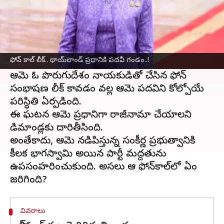
ఈ వార్తాకథనం ఏంటి
థాయిలాండ్
యువ ప్రధాని పేటోంగ్టార్న్ షినవత్రా
అధికారంలోకి వచ్చిన పదినెలల వ్యవధిలోనే రాజకీయ
ఫోన్‌ కాల్‌ లీక్.. థాయ్‌లాండ్‌ ప్రధానికి పదవీ గండం..!
సంక్షోభాన్ని ఎదుర్కొంటున్నారు.
ఆమె ఓ పొరుగుదేశం నాయకుడితో చేసిన ఫోన్‌
సంభాషణ లీక్ కావడం వల్ల ఆమె పదవిని కోల్పోయే
పరిస్థితి ఏర్పడింది.
ఈ ఘటన ఆమె ప్రధానిగా రాజీనామా చేయాలని
డిమాండ్లకు దారితీసింది.
అంతేకాదు, ఆమె నడిపిస్తున్న సంకీర్ణ ప్రభుత్వానికి
కీలక భాగస్వామి అయిన పార్టీ మద్దతును
ఉపసంహరించుకుంది. అసలు ఆ ఫోన్‌కాల్‌లో ఏం
వివరాలు