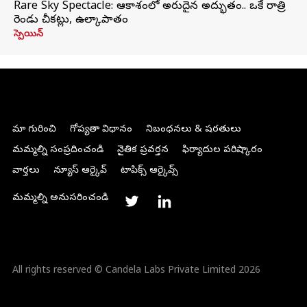
Rare Sky Spectacle: ఆకాశంలో అరుదైన అద్భుతం.. ఒకే రాత్రి
రెండు చీకట్లు, ఉల్కాపాతం
స్పెయిన్
మా గురించి
గోప్యతా విధానం
నిబంధనలు & షరతులు
మమ్మల్ని సంప్రదించండి
నైతిక ప్రవర్తన
ఫిర్యాదుల పరిష్కారం
వార్తలు
న్యూస్ ఆర్కైవ్
టాపిక్స్ ఆర్కైవ్స్
మమ్మల్ని అనుసరించండి
All rights reserved © Candela Labs Private Limited 2026