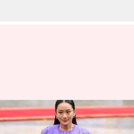
Thailand: ఫోన్‌ కాల్‌ లీక్..
థాయ్‌లాండ్‌ ప్రధానికి పదవీ గండం..!
వ్రాసిన వారు
Jun 20, 2025
03:48 pm
Sirish Praharaju