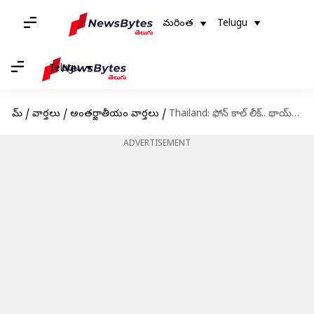
మరింత
Telugu
Telugu
హోమ్
/
వార్తలు
/
అంతర్జాతీయం వార్తలు
/
Thailand: ఫోన్‌ కాల్‌ లీక్.. థాయ్‌లాండ్‌ ప్రధానికి పదవీ గండం..!
ADVERTISEMENT