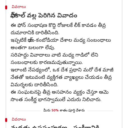
వివరాలు
ఫోన్‌కాల్‌ వల్ల పెరిగిన వివాదం
ఈ ఫోన్‌ సంభాషణ కొద్ది రోజులకే లీక్ కావడం తీవ్ర
దుమారానికి దారితీసింది.
ఇప్పటికే థాయ్-కంబోడియా దేశాల మధ్య సంబంధాలు
అంతగా బలంగా లేవు.
సరిహద్దు వివాదాలు వాటి మధ్య గాడిలో లేని
సంబంధాలకు కారణమవుతున్నాయి.
ఇలాంటి నేపథ్యంలో, ఒక దేశ ప్రధాని మరో దేశ మాజీ
నేతతో ఇటువంటి వ్యక్తిగత వ్యాఖ్యలు చేయడం తీవ్ర
విమర్శలకు దారితీసింది.
ఈ సంఘటనపై తీవ్ర అసహనం వ్యక్తం చేస్తూ ఆమె
సొంత సంకీర్ణ భాగస్వాములే ఎదురు నిలిచారు.
మీరు
50%
శాతం పూర్తి చేశారు
వివరాలు