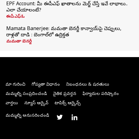
EPF Account: మీ ఈపీఎఫ్ ఖాతాలను మెర్జ్ చేస్తే ఇవే లాభాలు..
ఎలా చేయాలంటే?
ఈపీఎఫ్ఓ
Mamata Banerjee: మమతా బెనర్జీ కాన్వాయ్‌పై చెప్పులు,
రాళ్లతో దాడి : బెంగాల్‌లో ఉద్రిక్తత
మమతా బెనర్జీ
మా గురించి
గోప్యతా విధానం
నిబంధనలు & షరతులు
మమ్మల్ని సంప్రదించండి
నైతిక ప్రవర్తన
ఫిర్యాదుల పరిష్కారం
వార్తలు
న్యూస్ ఆర్కైవ్
టాపిక్స్ ఆర్కైవ్స్
మమ్మల్ని అనుసరించండి