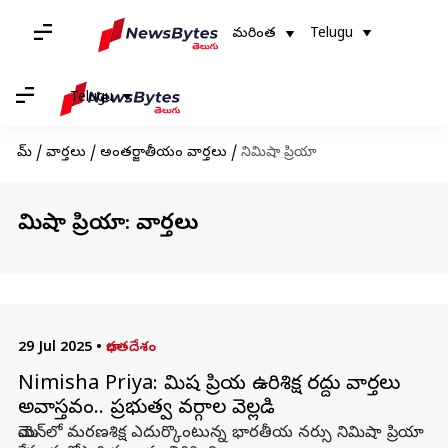
మరింత
Telugu
Telugu
హోమ్
/
వార్తలు
/
అంతర్జాతీయం వార్తలు
/
నిమిషా ప్రియా
నిమిషా ప్రియా: వార్తలు
29 Jul 2025
•
భారతదేశం
Nimisha Priya: నిమిష ప్రియ ఉరిశిక్ష రద్దు వార్తలు
అవాస్తవం.. ప్రభుత్వ వర్గాల వెల్లడి
యెమెన్‌లో మరణశిక్ష ఎదుర్కొంటున్న భారతీయ నర్సు నిమిషా ప్రియా