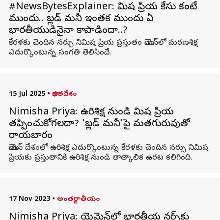
#NewsBytesExplainer: నిమిష ప్రియ కేసు కంటే
ముందు.. బ్లడ్ మనీ ఇంతక ముందు ఏ
భారతీయుడినైనా కాపాడిందా..?
కేరళకు చెందిన నర్సు నిమిష ప్రియ ప్రస్తుతం యెమెన్‌లో మరణశిక్ష
ఎదుర్కొంటున్న సంగతి తెలిసిందే.
15 Jul 2025
•
భారతదేశం
Nimisha Priya: ఉరిశిక్ష నుండి నిమిష ప్రియ
తప్పించుకోగలదా? 'బ్లడ్ మనీ'పై మతగురువుతో
రాయబారం
యెమెన్ దేశంలో ఉరిశిక్ష ఎదుర్కొంటున్న కేరళకు చెందిన నర్సు నిమిష
ప్రియకు ప్రస్తుతానికి ఉరిశిక్ష నుండి తాత్కాలిక ఉరట కలిగింది.
17 Nov 2023
•
అంతర్జాతీయం
Nimisha Priya: యెమెన్‌లో భారతీయ నర్స్‌కు