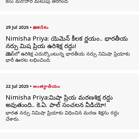
కేసు మరోసారి మలుపు తిరిగింది.
29 Jul 2025
•
భారతదేశం
Nimisha Priya: యెమెన్‌ కీలక నిర్ణయం.. భారతీయ
నర్సు నిమిష ప్రియ ఉరిశిక్ష రద్దు!
యెమెన్‌లో ఉరిశిక్ష ఎదుర్కొంటున్న భారతీయ నర్సు నిమిషా ప్రియాకు
భారీ ఊరట లభించింది.
22 Jul 2025
•
అంతర్జాతీయం
Nimisha Priya:నిమిషా ప్రియ మరణశిక్ష రద్దు
అవుతుంది.. కె.ఏ. పాల్ సంచలన వీడియో!
భారత నర్సు నిమిషా ప్రియాకు విధించిన మరణ శిక్షను రద్దు
చేశారు.