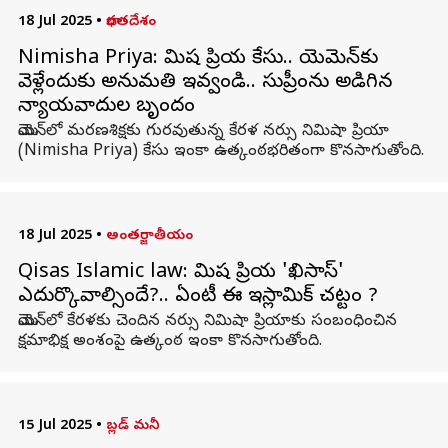
18 Jul 2025
•
భారతదేశం
Nimisha Priya: నిమిష ప్రియ కేసు.. యెమెన్‌కు
వెళ్లేందుకు అనుమతి ఇవ్వండి.. సుప్రీంను అడిగిన
న్యాయవాదుల బృందం
యెమెన్‌లో మరణశిక్షకు గురవుతున్న కేరళ నర్సు నిమిషా ప్రియా
(Nimisha Priya) కేసు ఇంకా ఉత్కంఠభరితంగా కొనసాగుతోంది.
18 Jul 2025
•
అంతర్జాతీయం
Qisas Islamic law: నిమిష ప్రియ 'ఖిసాస్'
ఎదుర్కొవాల్సిందే?.. ఏంటీ ఈ ఇస్లామిక్ చట్టం ?
యెమెన్‌లో కేరళకు చెందిన నర్సు నిమిషా ప్రియాకు సంబంధించిన
క్షమాభిక్ష అంశంపై ఉత్కంఠ ఇంకా కొనసాగుతోంది.
15 Jul 2025
•
బ్లడ్‌ మనీ