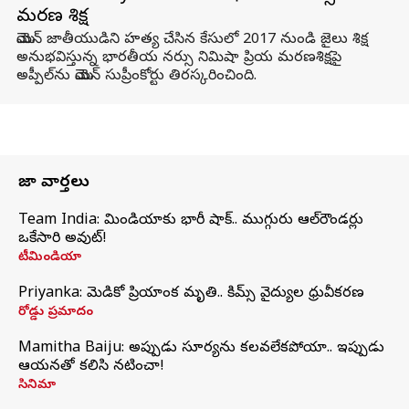
మరణ శిక్ష
యెమెన్ జాతీయుడిని హత్య చేసిన కేసులో 2017 నుండి జైలు శిక్ష
అనుభవిస్తున్న భారతీయ నర్సు నిమిషా ప్రియ మరణశిక్షపై
అప్పీల్‌ను యెమెన్ సుప్రీంకోర్టు తిరస్కరించింది.
తాజా వార్తలు
Team India: టీమిండియాకు భారీ షాక్.. ముగ్గురు ఆల్‌రౌండర్లు
ఒకేసారి అవుట్!
టీమిండియా
Priyanka: మెడికో ప్రియాంక మృతి.. కిమ్స్‌ వైద్యుల ధ్రువీకరణ
రోడ్డు ప్రమాదం
Mamitha Baiju: అప్పుడు సూర్యను కలవలేకపోయా.. ఇప్పుడు
ఆయనతో కలిసి నటించా!
సినిమా