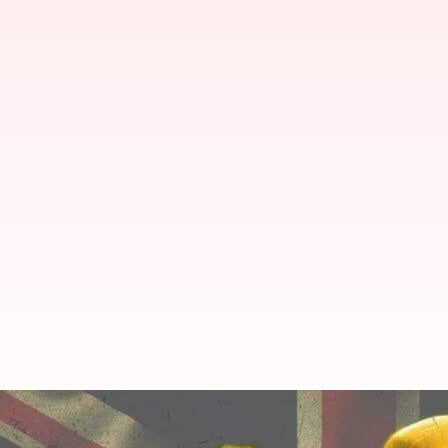
బ్రిటన్ రాజకుటంబంలో రచ్చ: కుక్క తినే ప్ల