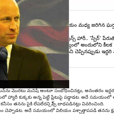
కి వచ్చింది. ప్రిన్స్ హ్యారీ, విలియం మధ్య జరిగిన ఘర
సాధారణ జీవితాన్ని గడుపుతున్న ప్రిన్స్ హారీ.. 'స్పేర్
స్పేర్ విడుదల కానున్న నేపథ్యంలో అందులోని కీలక అంశా
, మేఘన్‌‌ను పెళ్లి చేసుకుంటానని చెప్పినప్పుడు ఇద్దరి మధ
ేఘన్‌‌ను మొరటు మనిషి అంటూ సంబోధించినట్లు, అనంతరం ఇద్దరు భౌతి
్రమంలో హ్యారీ కుక్కకు అన్న పెట్టే ప్లేటు‌పై పడ్డాడట. అదే సమయంలో ఆ
 కనీసం తనను పైకి లేపలేదని ప్రిన్స్ బాధపడినట్లు వివరించింది.
ిలియం చెప్పాడట. అదే సమయంలో విలియం పశ్చాత్తాపపడి తనను క్