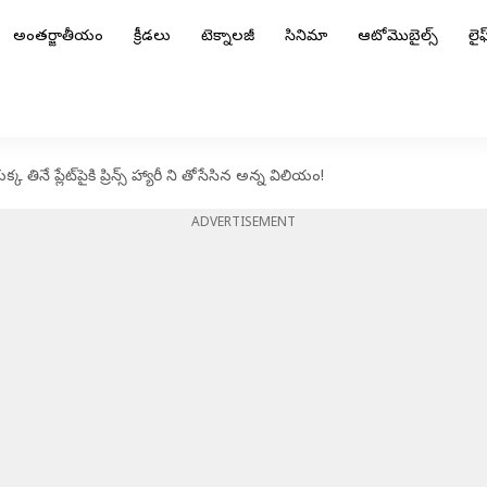
అంతర్జాతీయం
క్రీడలు
టెక్నాలజీ
సినిమా
ఆటోమొబైల్స్
లైఫ్
తినే ప్లేట్‌పైకి ప్రిన్స్ హ్యారీ ని తోసేసిన అన్న విలియం!
ADVERTISEMENT