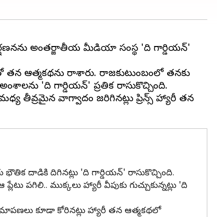
్షణనను అంతర్జాతీయ మీడియా సంస్థ 'ది గార్డియన్'
' పేరుతో తన ఆత్మకథను రాశారు. రాజకుటుంబంలో తనకు
లను 'ది గార్డియన్' ప్రతిక రాసుకొచ్చింది.
్య తీవ్రమైన వాగ్వాదం జరిగినట్లు ప్రిన్స్ హ్యారీ తన
క దాడికి దిగినట్లు 'ది గార్డియన్' రాసుకొచ్చింది.
 ప్లేటు పగిలి.. ముక్కలు హ్యారీ వీపుకు గుచ్చుకున్నట్లు 'ది
షమాపణలు కూడా కోరినట్లు హ్యారీ తన ఆత్మకథలో