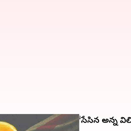
ేట్‌పైకి ప్రిన్స్ హ్యారీ ని తోసేసిన అన్న వ