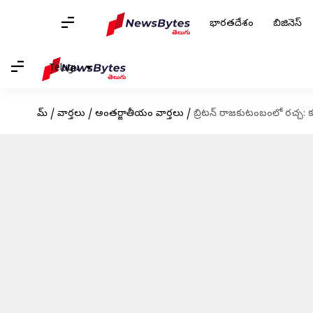
భారతదేశం
బిజినెస్
Telugu
హోమ్
/
వార్తలు
/
అంతర్జాతీయం వార్తలు
/
బ్రిటన్ రాజకుటంబంలో రచ్చ: కుక్క 