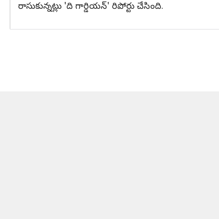
రాసుకున్నట్లు 'ది గార్డియన్' రిపోర్టు చేసింది.