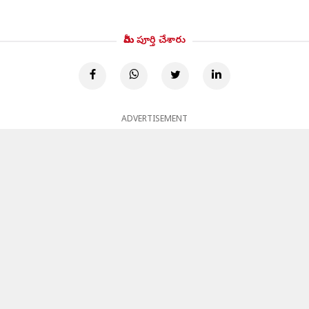
మీరు పూర్తి చేశారు
ADVERTISEMENT