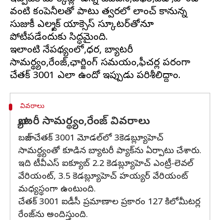
వంటి కంపెనీలతో పాటు త్వరలో లాంచ్ కానున్న
సుజుకీ ఎలక్ట్రిక్ యాక్సెస్ స్కూటర్‌తోనూ
పోటీపడేందుకు సిద్ధమైంది.
ఇలాంటి నేపథ్యంలో,ధర, బ్యాటరీ
సామర్థ్యం,రేంజ్,ఛార్జింగ్ సమయం,ఫీచర్ల పరంగా
వివరాలు
బ్యాటరీ సామర్థ్యం,రేంజ్ వివరాలు
బజాజ్ చేతక్ 3001 మోడల్‌లో 3కెడబ్ల్యూహెచ్
సామర్థ్యంతో కూడిన బ్యాటరీ ప్యాక్‌ను ఏర్పాటు చేశారు.
ఇది టీవీఎస్ ఐక్యూబ్ 2.2 కెడబ్ల్యూహెచ్ ఎంట్రీ-లెవల్
వేరియంట్, 3.5 కెడబ్ల్యూహెచ్ హయ్యర్ వేరియంట్
మధ్యస్థంగా ఉంటుంది.
చేతక్ 3001 ఐడీసీ ప్రమాణాల ప్రకారం 127 కిలోమీటర్ల
రేంజ్‌ను అందిస్తుంది.