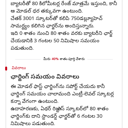
బ్యాటరీతో 80 కిలోమీటర్ల రేంజ్ మాత్రమే ఇస్తుంది, కానీ
ఆ మోడల్ ధర తక్కువగా ఉంటుంది.
చేతక్ 3001 స్కూటర్‌తో కలిపి 750డబ్ల్యూహెచ్
సామర్థ్యం కలిగిన ఛార్జర్‌ను అందిస్తున్నారు.
ఇది 0 శాతం నుంచి 80 శాతం వరకు బ్యాటరీని ఛార్జ్
చేయడానికి 3 గంటల 50 నిమిషాల సమయం
పడుతుంది.
మీరు
40%
శాతం పూర్తి చేశారు
వివరాలు
ఛార్జింగ్ సమయం వివరాలు
ఈ మోడల్ ఫాస్ట్ ఛార్జింగ్‌ను సపోర్ట్ చేయదు కానీ
ఛార్జింగ్ సమయం చాలామంది ఎంట్రీ-లెవల్ స్కూటర్ల
కన్నా వేగంగా ఉంటుంది.
ఉదాహరణకు, ఏథర్ రిజ్టా ఎస్ స్కూటర్‌లో 80 శాతం
ఛార్జింగ్‌కు దాని స్టాండర్డ్ ఛార్జర్‌తో 6 గంటల 30
నిమిషాలు పడుతుంది.