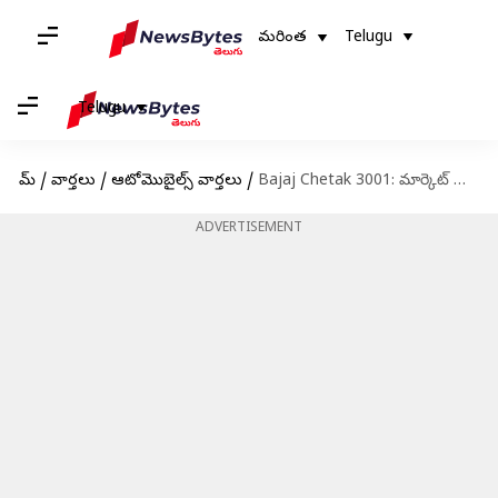
మరింత
Telugu
Telugu
హోమ్
/
వార్తలు
/
ఆటోమొబైల్స్ వార్తలు
/
Bajaj Chetak 3001: మార్కెట్ లోకి బజాజ్ చేతక్ 3001 ఎలక్ట్రిక్ స్కూటర్.. కొత్త మోడల్,తక్కువ ధరతో ఎంట్రీ
ADVERTISEMENT