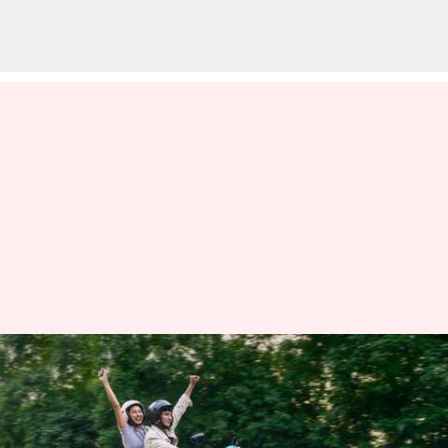
Bajaj Chetak 3001: మార్కెట్ లోకి
బజాజ్ చేతక్ 3001 ఎలక్ట్రిక్
స్కూటర్.. కొత్త మోడల్,తక్కువ