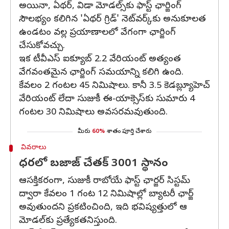
అయినా, ఏథర్, విడా మోడల్స్‌కు ఫాస్ట్ ఛార్జింగ్
సౌలభ్యం కలిగిన 'ఏథర్ గ్రిడ్' నెట్‌వర్క్‌కు అనుకూలత
ఉండటం వల్ల ప్రయాణాలలో వేగంగా ఛార్జింగ్
చేసుకోవచ్చు.
ఇక టీవీఎస్ ఐక్యూబ్ 2.2 వేరియంట్ అత్యంత
వేగవంతమైన ఛార్జింగ్ సమయాన్ని కలిగి ఉంది.
కేవలం 2 గంటల 45 నిమిషాలు. కానీ 3.5 కెడబ్ల్యూహెచ్
వేరియంట్ లేదా సుజుకీ ఈ-యాక్సెస్‌కు సుమారు 4
గంటల 30 నిమిషాలు అవసరమవుతుంది.
మీరు
60%
శాతం పూర్తి చేశారు
వివరాలు
ధరలో బజాజ్ చేతక్ 3001 స్థానం
ఆసక్తికరంగా, సుజుకీ రాబోయే ఫాస్ట్ ఛార్జర్ సిస్టమ్‌
ద్వారా కేవలం 1 గంట 12 నిమిషాల్లో బ్యాటరీ ఛార్జ్
అవుతుందని ప్రకటించింది, ఇది భవిష్యత్తులో ఆ
మోడల్‌కు ప్రత్యేకతనిస్తుంది.