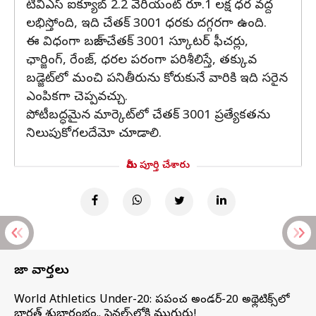
టీవీఎస్ ఐక్యూబ్ 2.2 వేరియంట్ రూ.1 లక్ష ధర వద్ద
లభిస్తోంది, ఇది చేతక్ 3001 ధరకు దగ్గరగా ఉంది.
ఈ విధంగా బజాజ్ చేతక్ 3001 స్కూటర్ ఫీచర్లు,
ఛార్జింగ్, రేంజ్, ధరల పరంగా పరిశీలిస్తే, తక్కువ
బడ్జెట్‌లో మంచి పనితీరును కోరుకునే వారికి ఇది సరైన
ఎంపికగా చెప్పవచ్చు.
పోటీబద్ధమైన మార్కెట్‌లో చేతక్ 3001 ప్రత్యేకతను
నిలుపుకోగలదేమో చూడాలి.
మీరు పూర్తి చేశారు
తాజా వార్తలు
World Athletics Under-20: ప్రపంచ అండర్-20 అథ్లెటిక్స్‌లో
భారత్‌ శుభారంభం.. ఫైనల్స్‌లోకి ముగ్గురు!