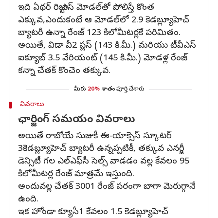
ఇది ఏథర్ రిజ్టా ఎస్ మోడల్‌తో పోలిస్తే కొంత
ఎక్కువ,ఎందుకంటే ఆ మోడల్‌లో 2.9 కెడబ్ల్యూహెచ్
బ్యాటరీ ఉన్నా రేంజ్ 123 కిలోమీటర్లకే పరిమితం.
అయితే, విడా వీ2 ప్లస్ (143 కి.మీ.) మరియు టీవీఎస్
ఐక్యూబ్ 3.5 వేరియంట్ (145 కి.మీ.) మోడళ్ల రేంజ్‌
కన్నా చేతక్ కొంచెం తక్కువ.
మీరు
20%
శాతం పూర్తి చేశారు
వివరాలు
ఛార్జింగ్ సమయం వివరాలు
అయితే రాబోయే సుజుకీ ఈ-యాక్సెస్ స్కూటర్
3కెడబ్ల్యూహెచ్ బ్యాటరీ ఉన్నప్పటికీ, తక్కువ ఎనర్జీ
డెన్సిటీ గల ఎల్‌ఎఫ్‌సీ సెల్స్ వాడడం వల్ల కేవలం 95
కిలోమీటర్ల రేంజ్ మాత్రమే ఇస్తుంది.
అందువల్ల చేతక్ 3001 రేంజ్ పరంగా బాగా మెరుగ్గానే
ఉంది.
ఇక హోండా క్యూసీ1 కేవలం 1.5 కెడబ్ల్యూహెచ్