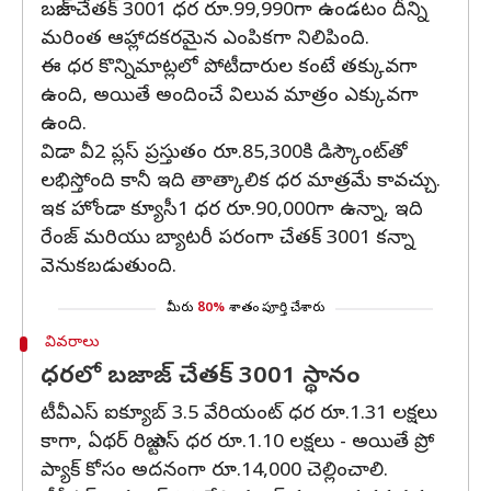
బజాజ్ చేతక్ 3001 ధర రూ.99,990గా ఉండటం దీన్ని
మరింత ఆహ్లాదకరమైన ఎంపికగా నిలిపింది.
ఈ ధర కొన్నిమాట్లలో పోటీదారుల కంటే తక్కువగా
ఉంది, అయితే అందించే విలువ మాత్రం ఎక్కువగా
ఉంది.
విడా వీ2 ప్లస్ ప్రస్తుతం రూ.85,300కి డిస్కౌంట్‌తో
లభిస్తోంది కానీ ఇది తాత్కాలిక ధర మాత్రమే కావచ్చు.
ఇక హోండా క్యూసీ1 ధర రూ.90,000గా ఉన్నా, ఇది
రేంజ్ మరియు బ్యాటరీ పరంగా చేతక్ 3001 కన్నా
వెనుకబడుతుంది.
మీరు
80%
శాతం పూర్తి చేశారు
వివరాలు
ధరలో బజాజ్ చేతక్ 3001 స్థానం
టీవీఎస్ ఐక్యూబ్ 3.5 వేరియంట్ ధర రూ.1.31 లక్షలు
కాగా, ఏథర్ రిజ్టా ఎస్ ధర రూ.1.10 లక్షలు - అయితే ప్రో
ప్యాక్‌ కోసం అదనంగా రూ.14,000 చెల్లించాలి.