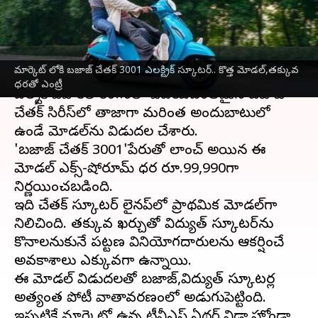
ధరతో ఎంట్రీ
వ్రాసిన వారు
Jun 20, 2025
11:42 am
Sirish Praharaju
ఈ వార్తాకథనం ఏంటి
మార్కెట్ లోకి బజాజ్ చేతక్ 3001 ఎలక్ట్రిక్ స్కూటర్.. కొత్త మోడల్,తక్కువ
ధరతో ఎంట్రీ
ఎలక్ట్రిక్ వెహికల్ రంగంలో విజయవంతమైన బజాజ్
చేతక్ సిరీస్‌లో తాజాగా మరింత అందుబాటులో
ఉండే మోడల్‌ను విడుదల చేశారు.
'బజాజ్ చేతక్ 3001'పేరుతో లాంచ్ అయిన ఈ
మోడల్‌ ఎక్స్-షోరూమ్‌ ధర రూ.99,990గా
నిర్ణయించబడింది.
ఇది చేతక్ స్కూటర్ లైనప్‌లో ప్రాథమిక మోడల్‌గా
నిలిచింది. తక్కువ ఖర్చుతో విద్యుత్ స్కూటర్‌ను
కొనాలనుకునే పట్టణ వినియోగదారులను ఆకర్షించే
అవకాశాలు ఎక్కువగా ఉన్నాయి.
ఈ మోడల్ విడుదలతో బజాజ్,విద్యుత్ స్కూటర్ల
అత్యంత పోటీ వాతావరణంలోకి అడుగుపెట్టింది.
ఇప్పటికే మార్కెట్లో ఉన్న టీవీఎస్,ఏథర్,విడా,హోండా