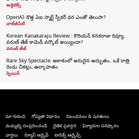
అథ్లెటిక్స్
OpenAI: కొత్త ఏఐ స్మార్ట్ స్పీకర్ ధర ఎంతో తెలుసా?
చాట్‌జీపీటీ
Korean Kanakaraju Review : కొరియన్ కనకరాజు రివ్యూ..
వరుణ్ తేజ్ కామెడీ వర్కౌట్ అయ్యిందా?
వరుణ్ తేజ్
Rare Sky Spectacle: ఆకాశంలో అరుదైన అద్భుతం.. ఒకే రాత్రి
రెండు చీకట్లు, ఉల్కాపాతం
స్పెయిన్
మా గురించి
గోప్యతా విధానం
నిబంధనలు & షరతులు
మమ్మల్ని సంప్రదించండి
నైతిక ప్రవర్తన
ఫిర్యాదుల పరిష్కారం
వార్తలు
న్యూస్ ఆర్కైవ్
టాపిక్స్ ఆర్కైవ్స్