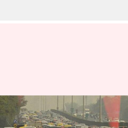
BS3 పెట్రోల్, BS4 డీజిల్ కార్లు
నిషేదించిన ఢిల్లీ ప్రభుత్వం
వ్రాసిన వారు
Jan 11, 2023
11:15 am
Nishkala Sathivada