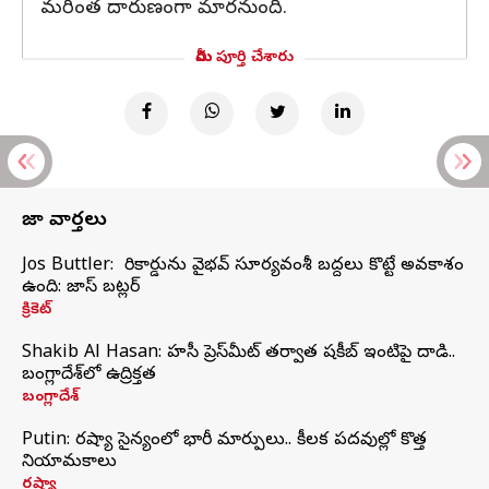
మరింత దారుణంగా మారనుంది.
మీరు పూర్తి చేశారు
తాజా వార్తలు
Jos Buttler: నా రికార్డును వైభవ్ సూర్యవంశీ బద్దలు కొట్టే అవకాశం
ఉంది: జాస్ బట్లర్
క్రికెట్
Shakib Al Hasan: హసీనా ప్రెస్‌మీట్‌ తర్వాత షకీబ్‌ ఇంటిపై దాడి..
బంగ్లాదేశ్‌లో ఉద్రిక్తత
బంగ్లాదేశ్
Putin: రష్యా సైన్యంలో భారీ మార్పులు.. కీలక పదవుల్లో కొత్త
నియామకాలు
రష్యా