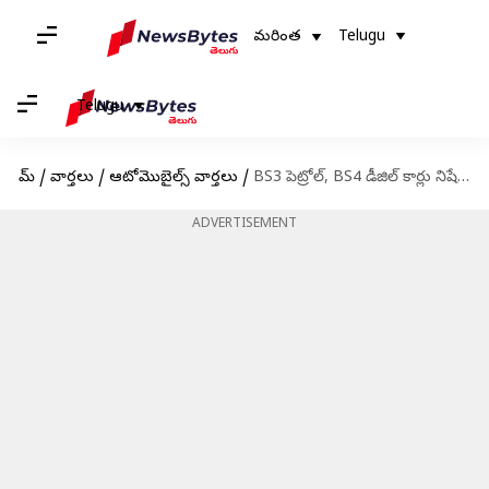
మరింత
Telugu
Telugu
హోమ్
/
వార్తలు
/
ఆటోమొబైల్స్ వార్తలు
/
BS3 పెట్రోల్, BS4 డీజిల్ కార్లు నిషేదించిన ఢిల్లీ ప్రభుత్వం
ADVERTISEMENT