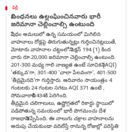
ఢిల్లీ
నిబంధనలు ఉల్లంఘించినవారు భారీ
జరిమానా చెల్లించాల్సి ఉంటుంది
నిషేధం అమలులో ఉన్న సమయంలో మిగిలిన
వాహనాలు రోడ్లపై తిరుగుతున్నట్లు గుర్తించినట్లయితే,
మోటారు వాహనాల చట్టంలోని సెక్షన్ 194 (1) కింద
వారు రూ.20,000 జరిమానా చెల్లించాల్సి ఉంటుంది.
201-300 మధ్య గాలి నాణ్యత ఉంటే సూచికని (AQI)
'తక్కువ'గా, 301-400 'చాలా పేలవంగా', 401-500
'తీవ్రమైనది'గా గుర్తిస్తారు. ఆదివారం సాయంత్రం 4
గంటలకు 24 గంటల సగటు AQI 371 ఉంటే ,
సోమవారానికి 434కి పెరిగింది.
తీవ్రమైన చలిగాలులు, ఉష్ణోగ్రతలో రికార్డు స్థాయిలో
పడిపోతున్న సమయంలో భారీ పొగమంచు దేశ
రాజధానిని కప్పేసింది. ఈ నాలుగు చక్రాల వాహనాలను
అదుపు చేయకుండా వదిలేస్తే రానున్న రోజుల్లో పరిస్థితి