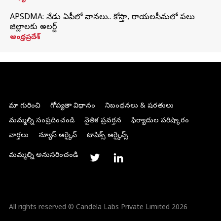
APSDMA: నేడు ఏపీలో వానలు.. కోస్తా, రాయలసీమలో పలు
జిల్లాలకు అలర్ట్
ఆంధ్రప్రదేశ్
మా గురించి
గోప్యతా విధానం
నిబంధనలు & షరతులు
మమ్మల్ని సంప్రదించండి
నైతిక ప్రవర్తన
ఫిర్యాదుల పరిష్కారం
వార్తలు
న్యూస్ ఆర్కైవ్
టాపిక్స్ ఆర్కైవ్స్
మమ్మల్ని అనుసరించండి
All rights reserved © Candela Labs Private Limited 2026