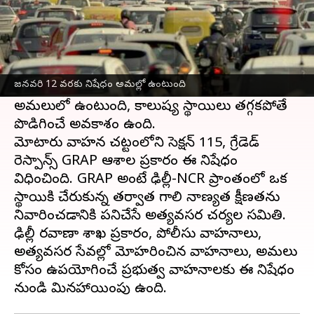
ఈ వార్తాకథనం ఏంటి
దేశ రాజధాని ఢిల్లీలో వాయు కాలుష్యం తీవ్రతరం
కావడంతో ఢిల్లీ ప్రభుత్వం బీఎస్3 పెట్రోల్, బీఎస్4
జనవరి 12 వరకు నిషేధం అమల్లో ఉంటుంది
డీజిల్ కార్లను నిషేధించింది. నిషేధం జనవరి 12 వరకు
అమలులో ఉంటుంది, కాలుష్య స్థాయిలు తగ్గకపోతే
పొడిగించే అవకాశం ఉంది.
మోటారు వాహన చట్టంలోని సెక్షన్ 115, గ్రేడెడ్
రెస్పాన్స్ GRAP ఆదేశాల ప్రకారం ఈ నిషేధం
విధించింది. GRAP అంటే ఢిల్లీ-NCR ప్రాంతంలో ఒక
స్థాయికి చేరుకున్న తర్వాత గాలి నాణ్యత క్షీణతను
నివారించడానికి పనిచేసే అత్యవసర చర్యల సమితి.
ఢిల్లీ రవాణా శాఖ ప్రకారం, పోలీసు వాహనాలు,
అత్యవసర సేవల్లో మోహరించిన వాహనాలు, అమలు
కోసం ఉపయోగించే ప్రభుత్వ వాహనాలకు ఈ నిషేధం