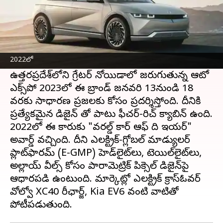
ఈ వార్తాకథనం ఏంటి
దక్షిణ కొరియా ఆటోమొబైల్ దిగ్గజం హ్యుందాయ్ తన
మొట్టమొదటి ఎలక్ట్రిక్ వాహనం IONIQ 5 ను
2022లో
భారతీయ మార్కెట్ కోసం విడుదల చేసింది.
ఉత్తరప్రదేశ్‌లోని గ్రేటర్ నోయిడాలో జరుగుతున్న ఆటో
ఎక్స్‌పో 2023లో ఈ బ్రాండ్ జనవరి 13నుండి 18
వరకు సాధారణ ప్రజలకు కోసం ప్రదర్శిస్తోంది. దీనికి
ప్రత్యేకమైన డిజైన్ తో పాటు ఫీచర్-రిచ్ క్యాబిన్‌ ఉంది.
2022లో ఈ కారుకు "వరల్డ్ కార్ ఆఫ్ ది ఇయర్‌"
అవార్డ్ వచ్చింది. దీని ఎలక్ట్రిక్-గ్లోబల్ మాడ్యులర్
ప్లాట్‌ఫారమ్ (E-GMP) హెడ్‌లైట్‌లు, టెయిల్‌లైట్‌లు,
అల్లాయ్ వీల్స్ కోసం పారామెట్రిక్ పిక్సెల్ డిజైన్‌పై
ఆధారపడి ఉంటుంది. మార్కెట్లో ఎలక్ట్రిక్ క్రాస్ఓవర్
వోల్వో XC40 రీఛార్జ్, Kia EV6 వంటి వాటితో