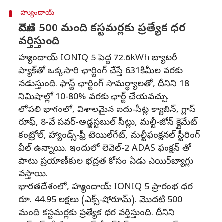
హ్యుందాయ్
మొదటి 500 మంది కస్టమర్లకు ప్రత్యేక ధర
వర్తిస్తుంది
హ్యుందాయ్ IONIQ 5 పెద్ద 72.6kWh బ్యాటరీ
ప్యాక్‌తో ఒక్కసారి ఛార్జింగ్ చేస్తే 631కిమీల వరకు
నడుస్తుంది. ఫాస్ట్ ఛార్జింగ్ సామర్థ్యాలతో, దీనిని 18
నిమిషాల్లో 10-80% వరకు ఛార్జ్ చేయవచ్చు.
లోపలి భాగంలో, విశాలమైన ఐదు-సీట్ల క్యాబిన్‌, గ్లాస్
రూఫ్, 8-వే పవర్-అడ్జస్టబుల్ సీట్లు, మల్టీ-జోన్ క్లైమేట్
కంట్రోల్, హ్యాండ్స్-ఫ్రీ టెయిల్‌గేట్, మల్టీఫంక్షనల్ స్టీరింగ్
వీల్ ఉన్నాయి. ఇందులో లెవెల్-2 ADAS ఫంక్షన్‌ తో
పాటు ప్రయాణీకుల భద్రత కోసం ఏడు ఎయిర్‌బ్యాగ్లు
వస్తాయి.
భారతదేశంలో, హ్యుందాయ్ IONIQ 5 ప్రారంభ ధర
రూ. 44.95 లక్షలు (ఎక్స్-షోరూమ్). మొదటి 500
మంది కస్టమర్లకు ప్రత్యేక ధర వర్తిస్తుంది. దీనిని