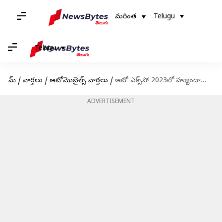
మరింత
Telugu
Telugu
హోమ్
/
వార్తలు
/
ఆటోమొబైల్స్ వార్తలు
/
ఆటో ఎక్స్‌పో 2023లో హ్యుందాయ్ సంస్థ విడుదల చేసిన IONIQ 5
ADVERTISEMENT