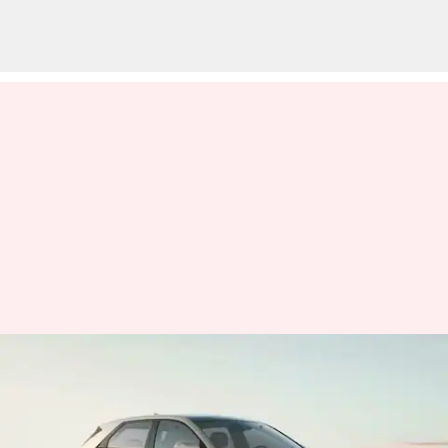
ఆటో ఎక్స్‌పో 2023లో హ్యుందాయ్
సంస్థ విడుదల చేసిన IONIQ 5
వ్రాసిన వారు
Jan 11, 2023
05:26 pm
Nishkala Sathivada