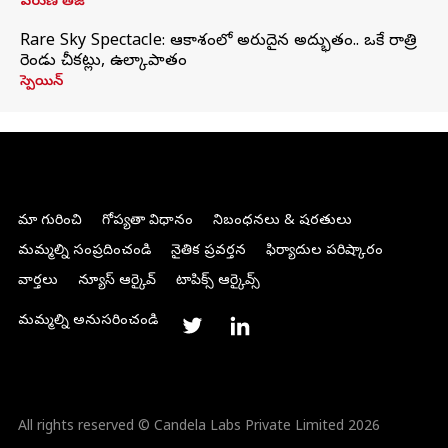
వరుణ్ తేజ్
Rare Sky Spectacle: ఆకాశంలో అరుదైన అద్భుతం.. ఒకే రాత్రి
రెండు చీకట్లు, ఉల్కాపాతం
స్పెయిన్
మా గురించి
గోప్యతా విధానం
నిబంధనలు & షరతులు
మమ్మల్ని సంప్రదించండి
నైతిక ప్రవర్తన
ఫిర్యాదుల పరిష్కారం
వార్తలు
న్యూస్ ఆర్కైవ్
టాపిక్స్ ఆర్కైవ్స్
మమ్మల్ని అనుసరించండి
All rights reserved © Candela Labs Private Limited 2026