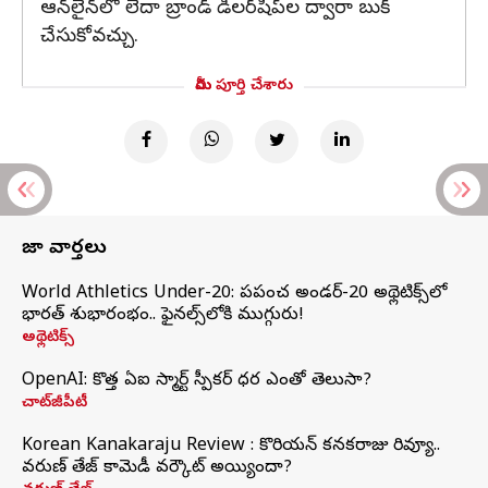
ఆన్‌లైన్‌లో లేదా బ్రాండ్ డీలర్‌షిప్‌ల ద్వారా బుక్
చేసుకోవచ్చు.
మీరు పూర్తి చేశారు
తాజా వార్తలు
World Athletics Under-20: ప్రపంచ అండర్-20 అథ్లెటిక్స్‌లో
భారత్‌ శుభారంభం.. ఫైనల్స్‌లోకి ముగ్గురు!
అథ్లెటిక్స్
OpenAI: కొత్త ఏఐ స్మార్ట్ స్పీకర్ ధర ఎంతో తెలుసా?
చాట్‌జీపీటీ
Korean Kanakaraju Review : కొరియన్ కనకరాజు రివ్యూ..
వరుణ్ తేజ్ కామెడీ వర్కౌట్ అయ్యిందా?