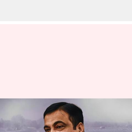
Nitin Gadkari : ఇకపై జాతీయ
రహదారులపై గుంతలుండవు : నితిన్
గడ్కరీ