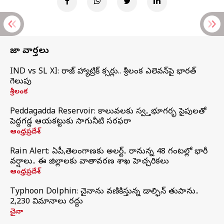
తాజా వార్తలు
IND vs SL XI: సిరాజ్‌ హ్యాట్రిక్‌ సిక్సర్లు.. శ్రీలంక ఎలెవన్‌పై భారత్‌
గెలుపు
శ్రీలంక
Peddagadda Reservoir: కాలువలకు స్వస్తి.. భూగర్భ పైపులతో
పెద్దగడ్డ ఆయకట్టుకు సాగునీటి సరఫరా
ఆంధ్రప్రదేశ్
Rain Alert: ఏపీ,తెలంగాణకు అలర్ట్.. రానున్న 48 గంటల్లో భారీ
వర్షాలు.. ఈ జిల్లాలకు వాతావరణ శాఖ హెచ్చరికలు
ఆంధ్రప్రదేశ్
Typhoon Dolphin: చైనాను వణికిస్తున్న డాల్ఫిన్‌ తుపాను..
2,230 విమానాలు రద్దు
చైనా