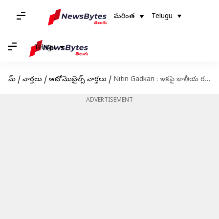
మరింత
Telugu
Telugu
హోమ్
/
వార్తలు
/
ఆటోమొబైల్స్ వార్తలు
/
Nitin Gadkari : ఇకపై జాతీయ రహదారులపై గుంతలుండవు : నితిన్ గడ్కరీ
ADVERTISEMENT