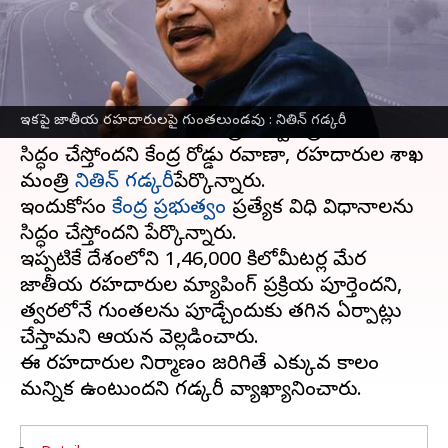
వ్రాసిన వారు
Sep 29, 2023
01:24 pm
Jayachandra Akuri
ఈ వార్తాకథనం ఏంటి
ఈ ఏడాది డిసెంబర్ నాటికి జాతీయ రహదారులను
ఇకపై జాతీయ రహదారులపై గుంతలుండవు : నితిన్ గడ్కరీ
గుంతలు లేకుండా చేసేందుకు ప్రభుత్వం ప్రణాళికలను
సిద్ధం చేస్తోందని కేంద్ర రోడ్డు రవాణా, రహదారుల శాఖ
మంత్రి
నితిన్ గడ్కరీ
పేర్కొన్నారు.
ఇందుకోసం
కేంద్ర ప్రభుత్వం
ప్రత్యేక విధి విధానాలను
సిద్ధం చేస్తోందని పేర్కొన్నారు.
ఇప్పటికే దేశంలోని 1,46,000 కిలోమీటర్ల మేర
జాతీయ రహదారుల మ్యాపింగ్ ప్రక్రియ పూర్తెందని,
త్వరలోనే గుంతలను పూడ్చేందుకు తగిన ఏర్పాట్లు
చేస్తామని ఆయన వెల్లడించారు.
ఈ రహదారుల నిర్మాణం జరిగితే ఎక్కువ కాలం