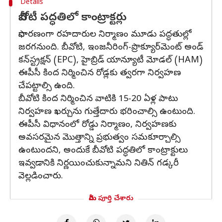
Details
బీవోటీ పద్ధతిలో కాంట్రాక్టర్లు
సాధారణంగా రహదారుల నిర్మాణం మూడు పద్ధతుల్లో
జరగనుంది. బీవోటి, ఇంజనీరింగ్-ప్రొక్యూర్‌మెంట్ అండ్
కన్‌స్ట్రక్షన్ (EPC), హైబ్రిడ్ యాన్యూటీ మోడల్ (HAM)
ఈపీసీ కింద నిర్మించిన రోడ్లకు త్వరగా నిర్వహణ
చేపట్టాల్సి ఉంది.
బీవోటి కింద నిర్మించిన వాటికి 15-20 ఏళ్ల పాటు
నిర్వహణ ఖర్చును గుత్తేదారు భరించాల్సి ఉంటుంది.
ఈపీసీ విధానంలో రోడ్డు నిర్మాణం, నిర్వహణకు
అవసరమైన మొత్తాన్ని ప్రభుత్వం సమకూర్చాల్సి
ఉంటుందని, అందుకే బీవోటి పద్ధతిలో కాంట్రాక్టులు
ఇవ్వడానికి నిర్ణయించుకున్నామని నితిన్ గడ్కరీ
వెల్లడించారు.
మీరు పూర్తి చేశారు