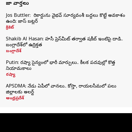
తాజా వార్తలు
Jos Buttler: నా రికార్డును వైభవ్ సూర్యవంశీ బద్దలు కొట్టే అవకాశం
ఉంది: జాస్ బట్లర్
క్రికెట్
Shakib Al Hasan: హసీనా ప్రెస్‌మీట్‌ తర్వాత షకీబ్‌ ఇంటిపై దాడి..
బంగ్లాదేశ్‌లో ఉద్రిక్తత
బంగ్లాదేశ్
Putin: రష్యా సైన్యంలో భారీ మార్పులు.. కీలక పదవుల్లో కొత్త
నియామకాలు
రష్యా
APSDMA: నేడు ఏపీలో వానలు.. కోస్తా, రాయలసీమలో పలు
జిల్లాలకు అలర్ట్
ఆంధ్రప్రదేశ్