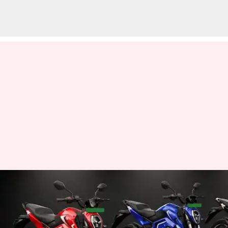
Oben Electric: 25 వేల ముందస్తు
బుకింగ్స్..'రోర్ ఈవో' మోటార్‌సైకిళ్ల
పంపిణీ ప్రారంభించిన ఓబెన్ ఎలక్ట్రిక్