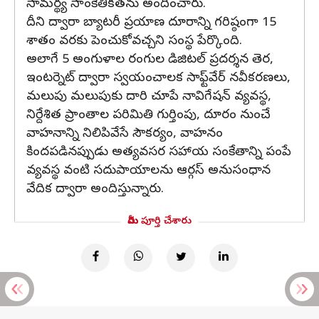
సామర్థ్య సాంకేతికతను అందించారు.
దీని ద్వారా బ్యాటరీ ప్రయాణ దూరాన్ని గరిష్ఠంగా 15
శాతం వరకు పెంచుకోవచ్చని సంస్థ పేర్కొంది.
అలాగే 5 అంగుళాల రంగుల డిజిటల్ ప్రదర్శన తెర,
ఇంటర్నెట్ ద్వారా స్వయంచాలక సాఫ్ట్‌వేర్ నవీకరణలు,
మలుపు మలుపుకు దారి చూపే నావిగేషన్ వ్యవస్థ,
నిర్దేశిత ప్రాంతాల పరిమితి గుర్తింపు, దూరం నుంచే
వాహనాన్ని నిలిపివేసే సౌకర్యం, వాహనం
కిందపడినప్పుడు అత్యవసర సహాయ సంకేతాన్ని పంపే
వ్యవస్థ వంటి సదుపాయాలను ఆర్గస్ అనుసంధాన
వేదిక ద్వారా అందిస్తున్నారు.
మీరు పూర్తి చేశారు