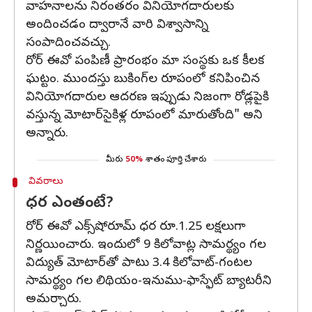
వాహనాలను నిరంతరం వినియోగదారులకు
అందించడం ద్వారానే వారి విశ్వాసాన్ని
సంపాదించవచ్చు.
రోర్ ఈవో పంపిణీ ప్రారంభం మా సంస్థకు ఒక కీలక
ఘట్టం. ముందస్తు బుకింగ్‌ల రూపంలో కనిపించిన
వినియోగదారుల ఆదరణ ఇప్పుడు నిజంగా రోడ్లపైకి
వస్తున్న మోటార్‌సైకిళ్ల రూపంలో మారుతోంది" అని
అన్నారు.
మీరు
50%
శాతం పూర్తి చేశారు
వివరాలు
ధర ఎంతంటే?
రోర్ ఈవో ఎక్స్‌షోరూమ్ ధర రూ.1.25 లక్షలుగా
నిర్ణయించారు. ఇందులో 9 కిలోవాట్ల సామర్థ్యం గల
విద్యుత్ మోటార్‌తో పాటు 3.4 కిలోవాట్-గంటల
సామర్థ్యం గల లిథియం-ఇనుము-ఫాస్ఫేట్ బ్యాటరీని
అమర్చారు.