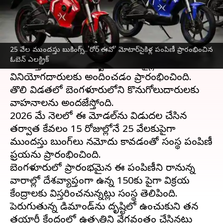
వ్రాసిన వారు
Jul 08, 2026
12:35 pm
Moogati Shabari
ఈ వార్తాకథనం ఏంటి
25 వేల ముందస్తు బుకింగ్స్..'రోర్ ఈవో' మోటార్‌సైకిళ్ల పంపిణీ ప్రారంభించిన
ఎలక్ట్రిక్ ద్విచక్ర వాహనాల తయారీ సంస్థ ఓబెన్ ఎలక్ట్రిక్
ఓబెన్ ఎలక్ట్రిక్
తన కొత్త రోర్ ఈవో ఎలక్ట్రిక్ మోటార్‌సైకిళ్లను
వినియోగదారులకు అందించడం ప్రారంభించింది.
తొలి విడతలో బెంగళూరులోని కొనుగోలుదారులకు
వాహనాలను అందజేస్తోంది.
2026 మే నెలలో ఈ మోడల్‌ను విడుదల చేసిన
తర్వాత కేవలం 15 రోజుల్లోనే 25 వేలకుపైగా
ముందస్తు బుకింగ్‌లు నమోదు కావడంతో సంస్థ పంపిణీ
ప్రక్రియను ప్రారంభించింది.
బెంగళూరులో ప్రారంభమైన ఈ పంపిణీని రానున్న
వారాల్లో దేశవ్యాప్తంగా ఉన్న 150కు పైగా విక్రయ
కేంద్రాలకు విస్తరించనున్నట్లు సంస్థ తెలిపింది.
పెరుగుతున్న డిమాండ్‌ను దృష్టిలో ఉంచుకుని తన
తయారీ కేంద్రంలో ఉత్పత్తిని వేగవంతం చేసినట్లు