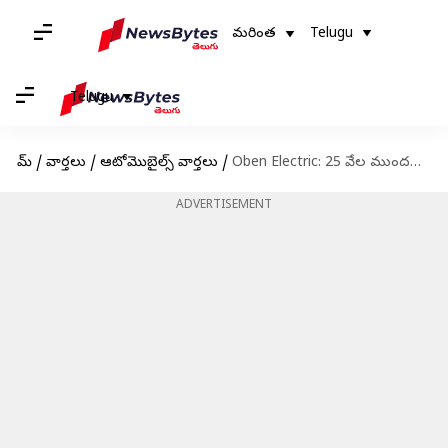
మరింత
Telugu
Telugu
హోమ్
/
వార్తలు
/
ఆటోమొబైల్స్ వార్తలు
/
Oben Electric: 25 వేల ముందస్తు బుకింగ్స్..'రోర్ ఈవో' మోటార్‌సైకిళ్ల పంపిణీ ప్రారంభించిన ఓబెన్ ఎలక్ట్రిక్
ADVERTISEMENT