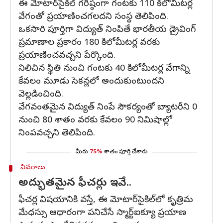
ఈ మోటార్‌సైకిల్ గరిష్ఠంగా గంటకు 110 కిలోమీటర్ల
వేగంతో ప్రయాణించగలదని సంస్థ తెలిపింది.
ఒకసారి పూర్తిగా విద్యుత్ నింపితే భారతీయ డ్రైవింగ్
ప్రమాణాల ప్రకారం 180 కిలోమీటర్ల వరకు
ప్రయాణించవచ్చని పేర్కొంది.
నిలిచిన స్థితి నుంచి గంటకు 40 కిలోమీటర్ల వేగాన్ని
కేవలం మూడు సెకన్లలో అందుకుంటుందని
వెల్లడించింది.
వేగవంతమైన విద్యుత్ నింపే సౌకర్యంతో బ్యాటరీని 0
నుంచి 80 శాతం వరకు కేవలం 90 నిమిషాల్లో
నింపవచ్చని తెలిపింది.
మీరు
75%
శాతం పూర్తి చేశారు
వివరాలు
అద్భుతమైన ఫీచర్లు ఇవే..
ఫీచర్ల విషయానికి వస్తే, ఈ మోటార్‌సైకిల్‌లో కృత్రిమ
మేధస్సు ఆధారంగా పనిచేసే స్మార్ట్‌ఐక్యూ ప్రయాణ