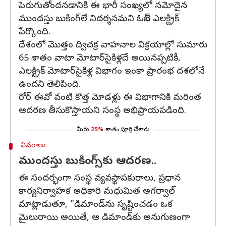
పెరుగుతోందనడానికి ఈ భారీ సంఖ్యలో నమోదైన
ముందస్తు బుకింగ్‌లే నిదర్శనమని ఓబెన్ ఎలక్ట్రిక్
పేర్కొంది.
దేశంలో మొత్తం ద్విచక్ర వాహనాల విక్రయాల్లో సుమారు
65 శాతం వాటా మోటార్‌సైకిళ్లదే అయినప్పటికీ,
ఎలక్ట్రిక్ మోటార్‌సైకిళ్ల విభాగం ఇంకా ప్రారంభ దశలోనే
ఉందని తెలిపింది.
రోర్ ఈవో వంటి కొత్త మోడళ్లు ఈ విభాగానికి మరింత
ఆదరణ తీసుకొస్తాయని సంస్థ అభిప్రాయపడింది.
మీరు
25%
శాతం పూర్తి చేశారు
వివరాలు
ముందస్తు బుకింగ్స్‌కు ఆదరణ..
ఈ సందర్భంగా సంస్థ వ్యవస్థాపకురాలు, ప్రధాన
కార్యనిర్వాహక అధికారి మధుమిత అగర్వాల్
మాట్లాడుతూ, "డిమాండ్‌ను సృష్టించడం ఒక
మైలురాయి అయితే, ఆ డిమాండ్‌కు అనుగుణంగా