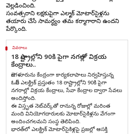
వెల్లడించింది.
సంవత్సరానికి లక్షకుపైగా ఎలక్ట్రిక్ మోటార్‌సైకిళ్లను
తయారు చేసే సామర్థ్యం తమ కర్మాగారానికి ఉందని
వివరాలు
18 రాష్ట్రాల్లోని 90కి పైగా నగరాల్లో విక్రయ
కేంద్రాలు..
బెంగళూరును కేంద్రంగా కార్యకలాపాలు నిర్వహిస్తున్న
ఓబెన్ ఎలక్ట్రిక్ ప్రస్తుతం 18 రాష్ట్రాల్లోని 90కి పైగా
నగరాల్లో విక్రయ కేంద్రాలు, సేవా కేంద్రాల ద్వారా సేవలు
అందిస్తోంది.
ఈ విస్తృత నెట్‌వర్క్‌తో రానున్న రోజుల్లో మరింత
మంది వినియోగదారులకు మోటార్‌సైకిళ్లను వేగంగా
అందించగలమని సంస్థ తెలిపింది.
భారత్‌లో ఎలక్ట్రిక్ మోటార్‌సైకిళ్లపై ప్రజల్లో ఆసక్తి