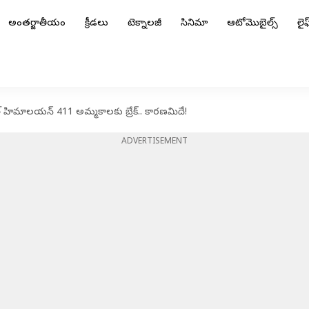
అంతర్జాతీయం
క్రీడలు
టెక్నాలజీ
సినిమా
ఆటోమొబైల్స్
లైఫ్
్డ్ హిమాలయన్ 411 అమ్మకాలకు బ్రేక్.. కారణమిదే!
ADVERTISEMENT