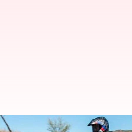
Royal Enfield : రాయల్ ఎన్‌ఫీల్డ్ హ