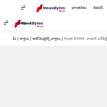
భారతదేశం
బిజినెస్
Telugu
హోమ్
/
వార్తలు
/
ఆటోమొబైల్స్ వార్తలు
/
Royal Enfield : రాయల్ ఎన్‌ఫీల