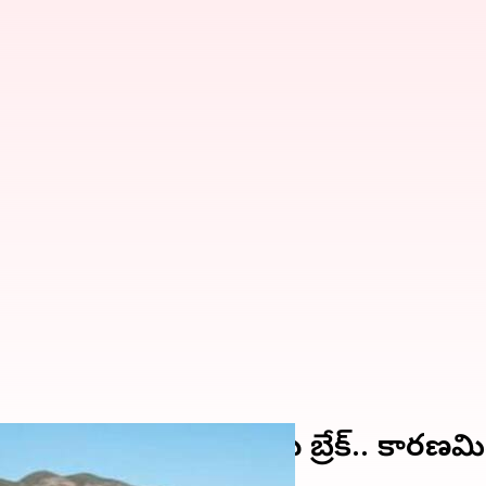
ిమాలయన్ 411 అమ్మకాలకు బ్రేక్.. కారణమి