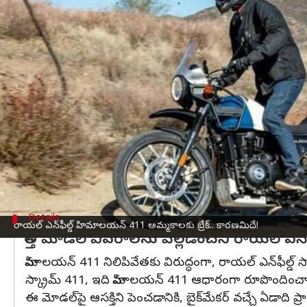
వ్రాసిన వారు
Nov 03, 2023
05:42 pm
Jayachandra Akuri
ఈ వార్తాకథనం ఏంటి
రాయల్ ఎన్‌ఫీల్డ్ సంస్థ కీలక నిర్ణయం తీసుకుంది.
అంతర్జాతీయ మార్కెట్లో తన
రాయల్ ఎన్‌ఫీల్డ్
హిమాలయన్ 411 
దీని స్థానంలో త్వరలో హిమాలయన్ 452 బైక్ ను లాంచ
హిమాలయన్ 411 ఆఫ్‌రోడ్, రైడింగ్ అద్భుతంగా ఉన్నప్ప
రాబోయే హిమాలయన్ 452 ఈ లోపాలను సరిదిద్ది, 40hp శక్తిన
పెట్టుకుంది.
Details
రాయల్ ఎన్‌ఫీల్డ్ హిమాలయన్ 411 అమ్మకాలకు బ్రేక్.. కారణమిదే!
కొత్త మోడల్ వివరాలను వెల్లడించని రాయల్ ఎన్ ఫ
హిమాలయన్ 411 నిలిపివేతకు విరుద్ధంగా, రాయల్ ఎన్‌ఫీల్డ్
స్క్రామ్ 411, ఇది హిమాలయన్ 411 ఆధారంగా రూపొందించారు.
ఈ మోడల్‌పై ఆసక్తిని పెంచడానికి, బైక్‌మేకర్ వచ్చే ఏడాది 