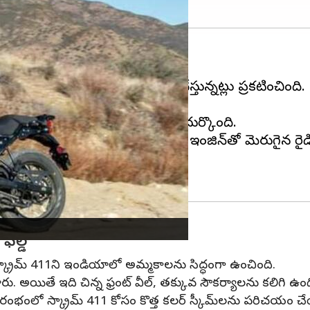
మోడల్‌ను అమ్మకాలను నిలిపివేస్తున్నట్లు ప్రకటించింది.
్ చేయనుంది.
టికీ, ఇది హైవేలపై పరిమితులను ఎదుర్కొంది.
ి అందించే సరికొత్త లిక్విడ్-కూల్డ్ ఇంజిన్‌తో మెరుగైన ర
ీల్డ్
 స్క్రామ్ 411ని ఇండియాలో అమ్మకాలను సిద్ధంగా ఉంచింది.
 అయితే ఇది చిన్న ఫ్రంట్ వీల్, తక్కువ సౌకర్యాలను కలిగి ఉంద
ప్రారంభంలో స్క్రామ్ 411 కోసం కొత్త కలర్ స్కీమ్‌లను పరిచయం చే