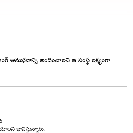
ైడింగ్ అనుభవాన్ని అందించాలని ఆ సంస్థ లక్ష్యంగా
ి.
యాలని భావిస్తున్నారు.