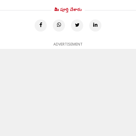
మీరు పూర్తి చేశారు
ADVERTISEMENT