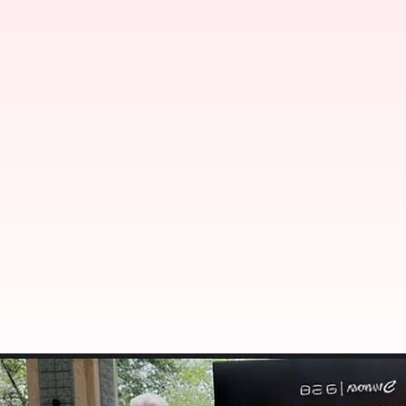
Safest Cars in India : ఇండియాలో ఎన్‌సీ