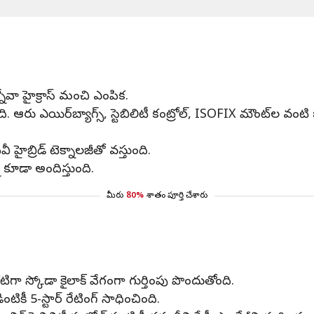
ోవా హైక్రాస్ మంచి ఎంపిక.
ంచింది. ఆరు ఎయిర్‌బ్యాగ్స్, స్టెబిలిటీ కంట్రోల్, ISOFIX మౌంట్‌ల 
ైబ్రిడ్ టెక్నాలజీతో వస్తుంది.
ి కూడా అందిస్తుంది.
మీరు
80%
శాతం పూర్తి చేశారు
ా స్కోడా కైలాక్ వేగంగా గుర్తింపు పొందుతోంది.
ెండింటికీ 5-స్టార్ రేటింగ్ సాధించింది.