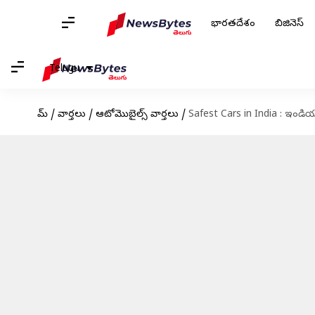
భారతదేశం
బిజినెస్
Telugu
హోమ్
/
వార్తలు
/
ఆటోమొబైల్స్ వార్తలు
/
Safest Cars in India : ఇండియాలో 