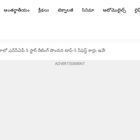
అంతర్జాతీయం
క్రీడలు
టెక్నాలజీ
సినిమా
ఆటోమొబైల్స్
లైఫ్
ఎన్‌సీఏపీ 5 స్టార్ రేటింగ్‌ పొందిన టాప్-5 సేఫెస్ట్ కార్లు ఇవే!
ADVERTISEMENT