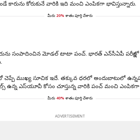
ండే కారును కోరుకునే వారికి ఇది మంచి ఎంపికగా భావిస్తున్నారు.
మీరు
20%
శాతం పూర్తి చేశారు
సంపాదించిన మోడల్ టాటా పంచ్. భారత్ ఎన్‌సీఏపీ పరీక్షల్లో ఇది క
ి.
్పే ముఖ్య సూచిక ఇదే. తక్కువ ధరలో అందుబాటులో ఉన్నప్ప
ల్స్ ఉన్న ఎస్‌యూవీ కోసం చూస్తున్న వారికి పంచ్ మంచి ఎంపికగా న
మీరు
40%
శాతం పూర్తి చేశారు
ADVERTISEMENT