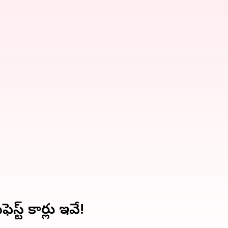
్ట్ కార్లు ఇవే!