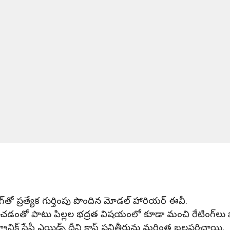
్‌తో ప్రత్యేక గుర్తింపు పొందిన మోడల్ హారియర్ ఈవీ.
ు సాధించడంతో పాటు పిల్లల భద్రత విషయంలో కూడా మంచి రేటింగ్‌లు 
్రానిక్ సేఫ్టీ ఎయిడ్స్ దీని క్రాష్ పనితీరును మరింత బలపరిచాయి.