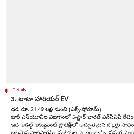
Details
3. టాటా హారియర్ EV
ధర: రూ. 21.49 లక్షల నుంచి (ఎక్స్‌-షోరూమ్)
భారీ ఎస్‌యూవీల విభాగంలో 5-స్టార్ భారత్ ఎన్‌సీఏపీ రేటింగ
ఇది అడల్ట్ ఆక్యుపెంట్ ప్రొటెక్షన్‌లో అద్భుతమైన స్కోర్ల
బలమైన ప్లాట్‌ఫారమ్, మల్టిపుల్ ఎయిర్‌బ్యాగ్స్, సమగ్ర ఎలక్ట