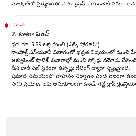
మార్కెట్‌లో ప్రత్యేకతతో పాటు డ్రైవ్ చేయడానికి సరదాగా ఉ
Details
2. టాటా పంచ్
ధర: రూ. 5.59 లక్షల నుంచి (ఎక్స్‌-షోరూమ్)
కాంపాక్ట్ ఎస్‌యూవీ విభాగంలో భద్రత విషయంలో మంచి పేరును 
ఆక్యుపెంట్ ప్రొటెక్షన్ విభాగాల్లో మంచి స్కోర్లు నమోదు చేసింద
దీని బాడీ షెల్ స్థిరంగా ఉన్నట్లు రేటింగ్ ద్వారా స్పష్టమైంది.
ప్రమాద సమయంలో వాహనం నిర్మాణం ఎంత బలంగా ఉందో చెప
నగర ప్రయాణాలకు అనుకూలంగా ఉండే, గట్టి క్రాష్ క్రెడెన్షియ