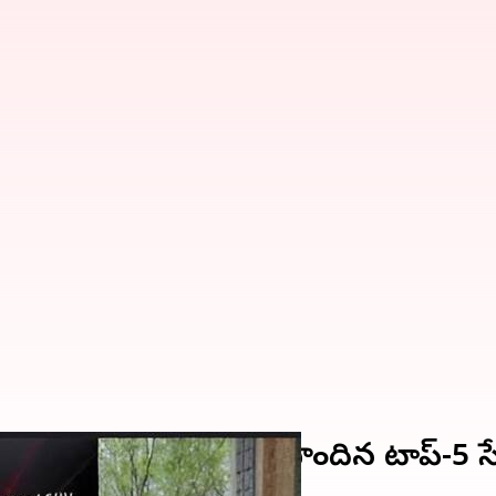
ఏపీ 5 స్టార్ రేటింగ్‌ పొందిన టాప్-5 సేఫెస