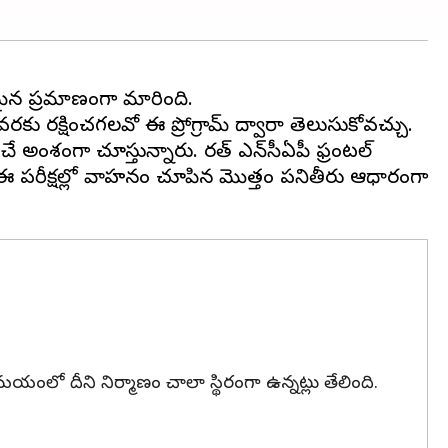
కమైన ప్రమాణంగా మారింది.
ు రక్షించగలవో ఈ ప్రోగ్రామ్ ద్వారా తెలుసుకోవచ్చు.
 అంశంగా చూస్తున్నారు. భారత్ ఎన్‌సీఏపీ ఫ్రంటల్
ంది. ఈ పరీక్షల్లో వాహనం చూపిన మొత్తం పనితీరు ఆధారంగా
ల సమయంలో దీని నిర్మాణం చాలా స్థిరంగా ఉన్నట్లు తేలింది.