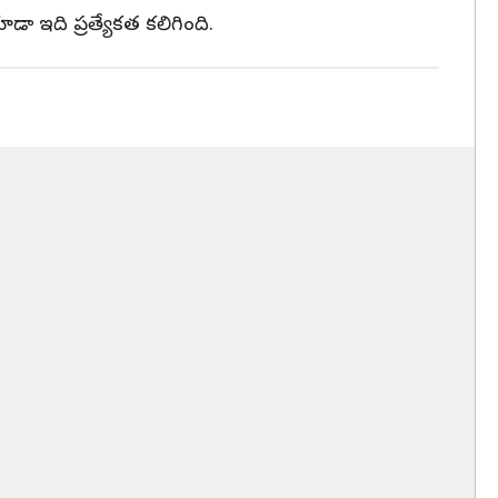
కూడా ఇది ప్రత్యేకత కలిగింది.