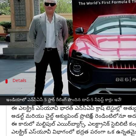
వ్రాసిన వారు
Mar 15, 2026
12:24 pm
Jayachandra Akuri
ఈ వార్తాకథనం ఏంటి
భారత్‌లో విక్రయించే కార్ల భద్రతను అంచనా వేసేందుకు
దేశంలో అమ్మకానికి వచ్చే వాహనాలపై క్రాష్ టెస్టులు 
గతంలో భద్రతను కేవలం అదనపు ఫీచర్‌గా భావించిన భారతీయ
(ముందు నుంచి), సైడ్ (పక్క నుంచి), పోల్ ఇంపాక్ట్ వంట
Details
1. మహీంద్రా బిఇ 6
ధర: రూ. 18.90 లక్షల నుంచి (ఎక్స్‌-షోరూమ్)
ఇండియాలో ఎన్‌సీఏపీ 5 స్టార్ రేటింగ్‌ పొందిన టాప్-5 సేఫెస్ట్ కార్లు ఇవే!
ఈ ఎలక్ట్రిక్ ఎస్‌యూవీ భారత్ ఎన్‌సీఏపీ క్రాష్ టెస్టుల్లో అత
అడల్ట్ మరియు చైల్డ్ ఆక్యుపెంట్ ప్రొటెక్షన్ రెండింటిలోనూ అద
ఈ కారులో మల్టిపుల్ ఎయిర్‌బ్యాగ్స్, ఎలక్ట్రానిక్ స్టెబిలిటీ కంట్
ఎలక్ట్రిక్ ఎస్‌యూవీ విభాగంలో భద్రత పరంగా ఒక ఉన్నతమైన