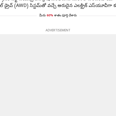
ీల్ డ్రైవ్ (AWD) సిస్టమ్‌తో వచ్చే అరుదైన ఎలక్ట్రిక్ ఎస్‌యూవీగా 
మీరు
60%
శాతం పూర్తి చేశారు
ADVERTISEMENT