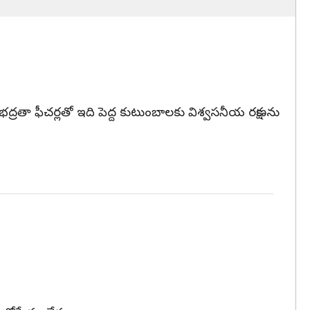
వంటి భద్రతా ఫీచర్లతో ఇది పెద్ద కుటుంబాలకు విశ్వసనీయ రక్షణను