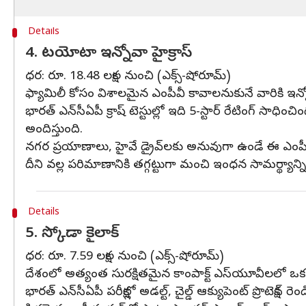
Details
4. టయోటా ఇన్నోవా హైక్రాస్
ధర: రూ. 18.48 లక్షల నుంచి (ఎక్స్‌-షోరూమ్)
ఫ్యామిలీ కోసం విశాలమైన ఎంపీవీ కావాలనుకునే వారికి ఇన్న
భారత్ ఎన్‌సీఏపీ క్రాష్ టెస్టుల్లో ఇది 5-స్టార్ రేటింగ్ సాధి
అందిస్తుంది.
నగర ప్రయాణాలు, హైవే డ్రైవ్‌లకు అనువుగా ఉండే ఈ ఎంపీవీ హ
దీని వల్ల పరిమాణానికి తగ్గట్టుగా మంచి ఇంధన సామర్థ్యాన్న
Details
5. స్కోడా కైలాక్
ధర: రూ. 7.59 లక్షల నుంచి (ఎక్స్‌-షోరూమ్)
దేశంలో అత్యంత సురక్షితమైన కాంపాక్ట్ ఎస్‌యూవీలలో ఒకటిగ
భారత్ ఎన్‌సీఏపీ పరీక్షల్లో అడల్ట్, చైల్డ్ ఆక్యుపెంట్ ప్రొటెక్షన్ ర