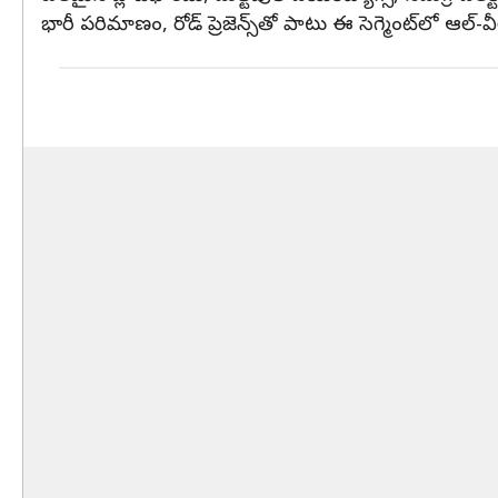
భారీ పరిమాణం, రోడ్ ప్రెజెన్స్‌తో పాటు ఈ సెగ్మెంట్‌లో ఆల్-వ