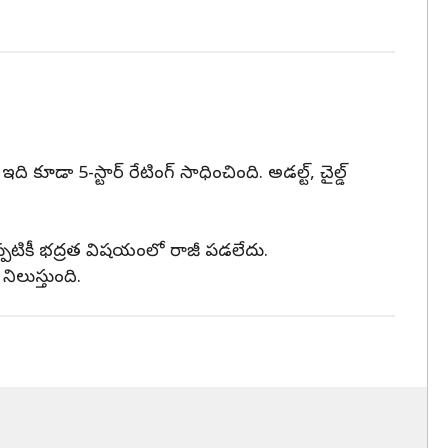
ూడా 5-స్టార్ రేటింగ్ సాధించింది. అడల్ట్, చైల్డ్
టికీ భద్రత విషయంలో రాజీ పడలేదు.
ిలుస్తుంది.