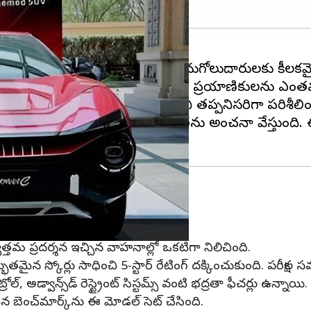
 రూపొందించిన భారత్ NCAP ఇప్పుడు కొనుగోలుదారులకు కీల
నిర్వహిస్తూ, అవి ప్రమాదాల సమయంలో ప్రయాణికులను ఎంతవరక
 కొనుగోలుదారులు ఇప్పుడు దానిని తప్పనిసరిగా పరిశీలించే
ి పరీక్షల ద్వారా పెద్దలు, పిల్లల భద్రతను అంచనా వేస్తు
్యుత్తమ ప్రదర్శన ఇచ్చిన వాహనాల్లో ఒకటిగా నిలిచింది.
్భుతమైన స్కోర్లు సాధించి 5-స్టార్ రేటింగ్ దక్కించుకుంది. పరీక్ష
రోల్, అడ్వాన్స్‌డ్ రెస్ట్రైంట్ సిస్టమ్స్ వంటి భద్రతా ఫీచర్లు ఉన్నాయి.
 బెంచ్‌మార్క్‌ను ఈ మోడల్ సెట్ చేసింది.