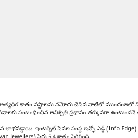
ేర్లు అత్యధిక శాతం నష్టాలను నమోదు చేసిన వాటిలో ముందంజలో 
 సంబంధించిన అనిశ్చితి ప్రభావం తక్కువగా ఉంటుందనే అంచనాల
లాభపడ్డాయి. ఇంటర్నెట్ సేవల సంస్థ ఇన్ఫో ఎడ్జ్ (Info Edge)
an Jewellers) షేరు 5.4 శాతం పెరిగింది.