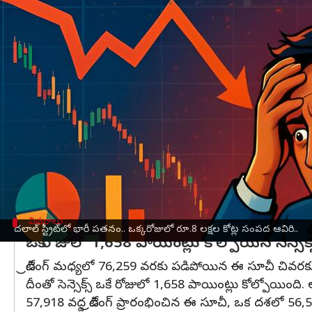
వ్రాసిన వారు
Jul 08, 2026
04:17 pm
Moogati Shabari
ఈ వార్తాకథనం ఏంటి
అమెరికా
-
ఇరాన్
మధ్య ఉద్రిక్తతలు మరింత తీవ్రరూపం ద
బుధవారం భారీ నష్టాలతో ప్రారంభమైంది.
ప్రారంభం నుంచే అమ్మకాల ఒత్తిడి పెరగడంతో ప్రధాన సూచ
మార్కెట్‌లోని 16 ప్రధాన రంగాల్లో 13 రంగాలు నష్టాల్లో 
ఎదుర్కొంది.
ట్రేడింగ్ ముగిసే సమయానికి 23,897 వద్ద స్థిరపడుతూ, 
వివరాలు
దలాల్ స్ట్రీట్‌లో భారీ పతనం.. ఒక్కరోజులో రూ.8 లక్షల కోట్ల సంపద ఆవిరి..
ఒకే రోజులో 1,658 పాయింట్లు కోల్పోయిన సెన్సెక్స
ట్రేడింగ్ మధ్యలో 76,259 వరకు పడిపోయిన ఈ సూచీ చివరకు
దీంతో సెన్సెక్స్ ఒకే రోజులో 1,658 పాయింట్లు కోల్పోయింది.
57,918 వద్ద ట్రేడింగ్ ప్రారంభించిన ఈ సూచీ, ఒక దశలో 5