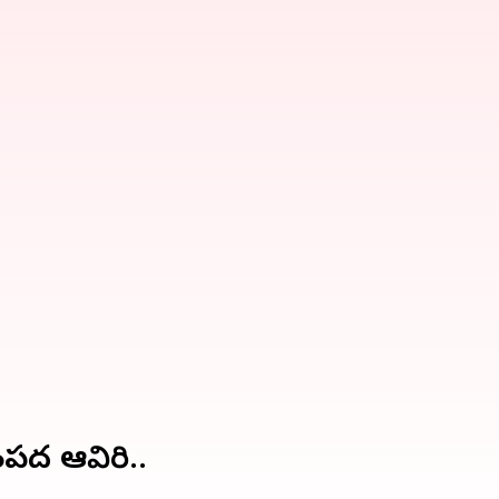
సంపద ఆవిరి..