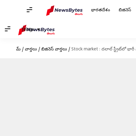
భారతదేశం
బిజినెస్
Telugu
హోమ్
/
వార్తలు
/
బిజినెస్ వార్తలు
/
Stock market : దలాల్ స్ట్రీట్‌లో భా