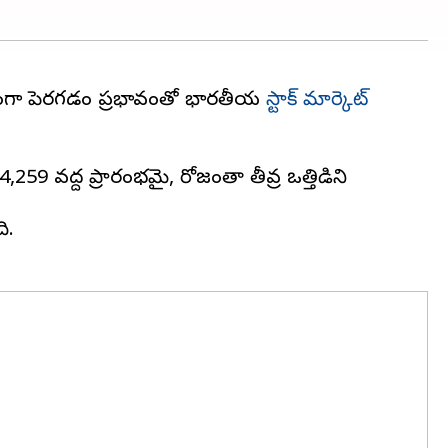
ేగంగా పెరగడం ప్రభావంతో భారతీయ
స్టాక్ మార్కెట్
4,259 వద్ద ప్రారంభమై, రోజంతా తీవ్ర ఒత్తిడిని
ి.