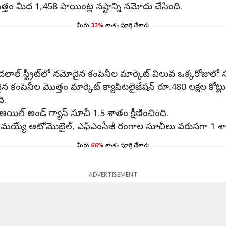
తం మీద 1,458 పాయింట్ల నష్టాన్ని నమోదు చేసింది.
మీరు
33%
శాతం పూర్తి చేశారు
 స్ట్రీట్‌లో నమోదైన కంపెనీల మార్కెట్ విలువ ఒక్కరోజులో సుమ
కంపెనీల మొత్తం మార్కెట్ క్యాపిటలైజేషన్ రూ.480 లక్షల కోట్
ి.
ిల్ అండ్ గ్యాస్ సూచీ 1.5 శాతం క్షీణించింది.
్యే ఆటోమొబైల్, ఎఫ్‌ఎంసీజీ రంగాల సూచీలు వరుసగా 1 శా
మీరు
66%
శాతం పూర్తి చేశారు
ADVERTISEMENT