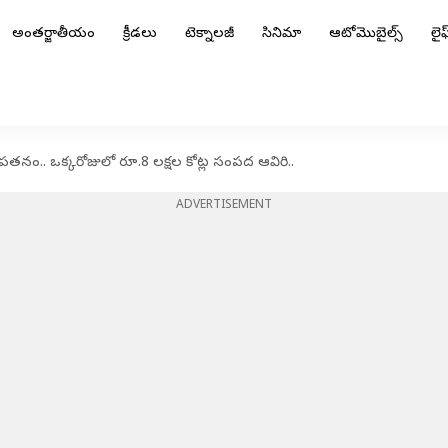
అంతర్జాతీయం
క్రీడలు
టెక్నాలజీ
సినిమా
ఆటోమొబైల్స్
లైఫ్
రీ పతనం.. ఒక్కరోజులో రూ.8 లక్షల కోట్ల సంపద ఆవిరి..
ADVERTISEMENT