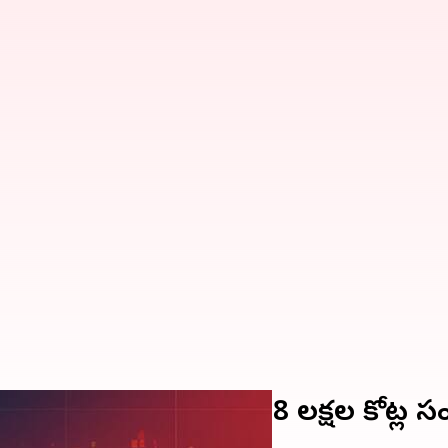
ీ పతనం.. ఒక్కరోజులో రూ.8 లక్షల కోట్ల 