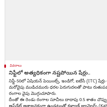
వివరాలు
నిఫ్టీలో అత్యధికంగా నష్టపోయిన షేర్లు..
నిఫ్టీ-50లో ఏషియన్ పెయింట్స్, ఇండిగో, ఐటీసీ (ITC) ష
మరోవైపు ముడిచమురు ధరల పెరుగుదలతో పాటు రుతుపవనాలకు
రంగాల వైపు మొగ్గుచూపారు.
దీంతో ఈ రెండు రంగాల సూచీలు దాదాపు 0.5 శాతం చొప్పున 
అప్‌డేట్ ఆశాజనకంగా ఉండటంతో కళ్యాణ్ జ్యువెలర్స్ (Kaly