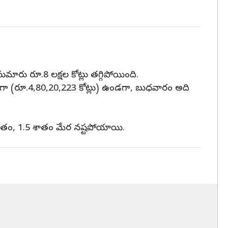
ారు రూ.8 లక్షల కోట్లు తగ్గిపోయింది.
లుగా (రూ.4,80,20,223 కోట్లు) ఉండగా, బుధవారం అది
తం, 1.5 శాతం మేర నష్టపోయాయి.