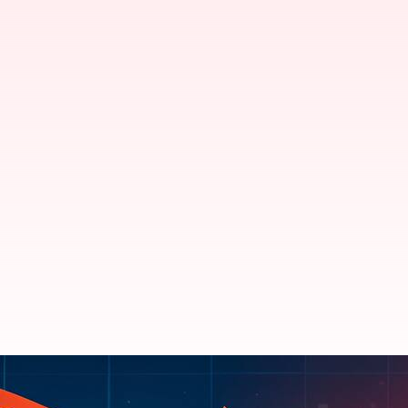
Stock market : దలాల్ స్ట్రీట్‌లో భార