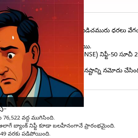
ాల్చడం, అంతర్జాతీయ మార్కెట్‌లో ముడిచమురు ధరలు వ
ీలు రెండు శాతానికి పైగా క్షీణించాయి.
ముగిశాయి. జాతీయ స్టాక్ ఎక్స్చేంజ్ (NSE) నిఫ్టీ-50 సూచీ 2
ఒకే రోజులో దాదాపు 500 పాయింట్ల నష్టాన్ని నమోదు చేసింద
్..
 76,522 వద్ద ముగిసింది.
 అలాగే బ్యాంక్ నిఫ్టీ కూడా బలహీనంగానే ప్రారంభమైంది.
6,549 వరకు పడిపోయింది.