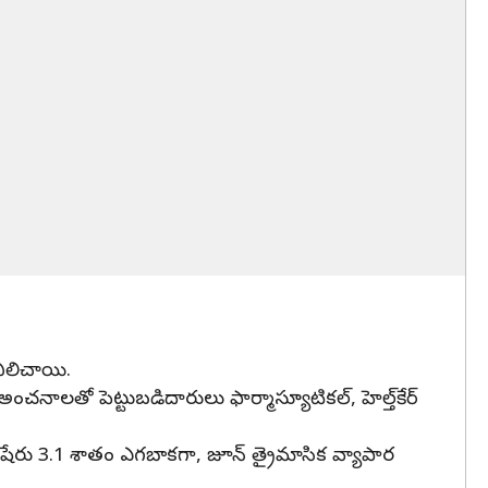
నిలిచాయి.
తో పెట్టుబడిదారులు ఫార్మాస్యూటికల్, హెల్త్‌కేర్
 షేరు 3.1 శాతం ఎగబాకగా, జూన్ త్రైమాసిక వ్యాపార