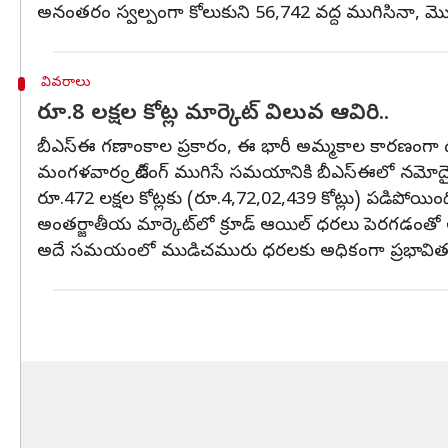
అనంతరం స్వల్పంగా కోలుకుని 56,742 వద్ద ముగిసినా, మొత్
వివరాలు
రూ.8 లక్షల కోట్ల మార్కెట్ విలువ ఆవిరి..
బీఎస్ఈ గణాంకాల ప్రకారం, ఈ భారీ అమ్మకాల కారణంగా దలాల్
మంగళవారం ట్రేడింగ్ ముగిసే సమయానికి బీఎస్ఈలో నమోదైన 
రూ.472 లక్షల కోట్లకు (రూ.4,72,02,439 కోట్లు) పడిపోయింద
అంతర్జాతీయ మార్కెట్‌లో క్రూడ్ ఆయిల్ ధరలు పెరగడంతో ఆయ
అదే సమయంలో ముడిచమురు ధరలకు అధికంగా ప్రభావితమయ