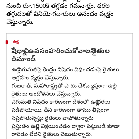
నుంచి రూ.1500కి తగ్గడం గమనార్హం. ధరల
తగ్గుదలతో వినియోగదారులు ఆనందం వ్యక్తం
ఉల్లి
నిషేధాన్ని ఉపసంహరించుకోవాలని రైతుల
డిమాండ్
ఉల్లి ఎగుమతిపై కేంద్రం నిషేధం విధించడంపై రైతులు
ఆగ్రహం వ్యక్తం చేస్తున్నారు.
గుజరాత్, మహారాష్ట్రతో పాటు దేశవ్యాప్తంగా ఉల్లి
రైతులు ఆందోళనలు చేస్తున్నారు.
ఎగుమతి నిషేధం కారణంగా దేశంలో ఉల్లి ధరలు
పడిపోయాయి. దీని కారణంగా తాము తీవ్రంగా
నష్టపోతున్నట్లు రైతులు వాపోతున్నారు.
ప్రస్తుతం ఉల్లిని విక్రయించడం ద్వారా పెట్టుబడి కూడా
రావడం లేదని రైతులు చెబుతున్నారు.