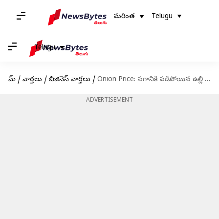
మరింత
Telugu
Telugu
హోమ్
/
వార్తలు
/
బిజినెస్ వార్తలు
/
Onion Price: సగానికి పడిపోయిన ఉల్లి ధర.. సంతోషంలో కస్ట‌మర్స్.. బాధలో రైతులు
ADVERTISEMENT