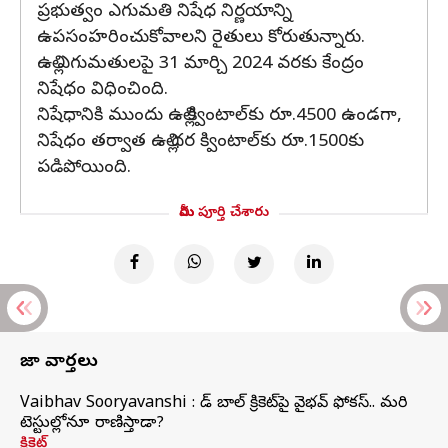
ప్రభుత్వం ఎగుమతి నిషేధ నిర్ణయాన్ని
ఉపసంహరించుకోవాలని రైతులు కోరుతున్నారు.
ఉల్లి ఎగుమతులపై 31 మార్చి 2024 వరకు కేంద్రం
నిషేధం విధించింది.
నిషేధానికి ముందు ఉల్లి క్వింటాల్‌కు రూ.4500 ఉండగా,
నిషేధం తర్వాత ఉల్లి ధర క్వింటాల్‌కు రూ.1500కు
పడిపోయింది.
మీరు పూర్తి చేశారు
తాజా వార్తలు
Vaibhav Sooryavanshi : రెడ్ బాల్ క్రికెట్‌పై వైభవ్ ఫోకస్.. మరి
టెస్టుల్లోనూ రాణిస్తాడా?
క్రికెట్