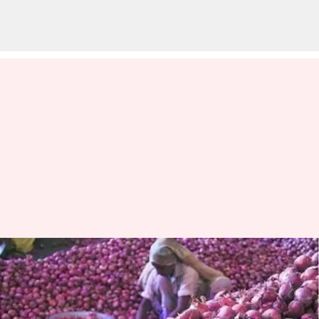
Onion Price: సగానికి పడిపోయిన
ఉల్లి ధర.. సంతోషంలో కస్ట‌మర్స్..
బాధలో రైతులు