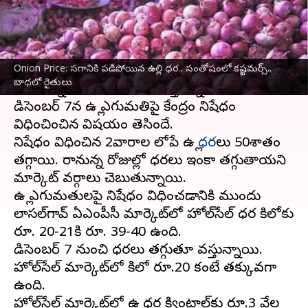
వ్రాసిన వారు
Dec 20, 2023
03:47 pm
Stalin
ఈ వార్తాకథనం ఏంటి
Onion Price: సగానికి పడిపోయిన ఉల్లి ధర.. సంతోషంలో కష్టమర్స్..
ఉల్లిపాయ
ధరలను నియంత్రించేందుకు కేంద్ర ప్రభుత్వం
బాధలో రైతులు
తీసుకున్న మంచి ఫలితాలను ఇస్తున్నాయి.
డిసెంబర్ 7న ఉల్లి ఎగుమతిపై కేంద్రం నిషేధం
విధించించిన విషయం తెలిసిందే.
నిషేధం విధించిన 2వారాల లోపే ఉల్లి
ధర
లు 50శాతం
తగ్గాయి. రానున్న రోజుల్లో ధరలు ఇంకా తగ్గుతాయని
మార్కెట్ వర్గాలు చెబుతున్నాయి.
ఉల్లి ఎగుమతులపై నిషేధం విధించడానికి ముందు
లాసల్‌గావ్ ఏఎం‌పీసీ మార్కెట్‌లో హోల్‌సేల్ ధర కిలోకు
రూ. 20-21కి రూ. 39-40 ఉంది.
డిసెంబర్ 7 నుంచి ధరలు తగ్గుతూ వస్తున్నాయి.
హోల్‌సేల్ మార్కెట్‌లో కిలో రూ.20 కంటే తక్కువగా
ఉంది.
హోల్‌సేల్ మార్కెట్‌లో ఉల్లి ధర క్వింటాల్‌కు రూ.3 వేల