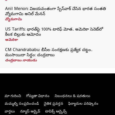
Anil Menon: విజయవంతంగా స్పేస్‌వాక్‌ చేసిన భారత సంతతి
వ్యోమగామి అనిల్‌ మేనన్
వ్యోమగామి
US Tariffs: భారత్‌పై 100% టారిఫ్‌ మోత.. అమెరికా సెనెట్‌లో
కీలక బిల్లుకు ఆమోదం
అమెరికా
CM Chandrababu: బీసీల సంరక్షణకు ప్రత్యేక చట్టం..
ముసాయిదా సిద్ధం: చంద్రబాబు
చంద్రబాబు నాయుడు
మా గురించి
గోప్యతా విధానం
నిబంధనలు & షరతులు
మమ్మల్ని సంప్రదించండి
నైతిక ప్రవర్తన
ఫిర్యాదుల పరిష్కారం
వార్తలు
న్యూస్ ఆర్కైవ్
టాపిక్స్ ఆర్కైవ్స్