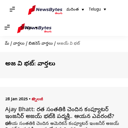
మరింత
Telugu
Telugu
హోమ్
/
వార్తలు
/
బిజినెస్ వార్తలు
/
అజయ్ వి భట్
అజయ్ వి భట్: వార్తలు
28 Jan 2025
•
టెక్నాలజీ
Ajay Bhatt: భారత సంతతికి చెందిన కంప్యూటర్
ఇంజనీర్ అజయ్ భట్‌కి పద్మశ్రీ.. ఆయన ఎవరంటే?
భారతీయ సంతతికి చెందిన అమెరికన్ కంప్యూటర్ ఇంజనీర్ అజయ్