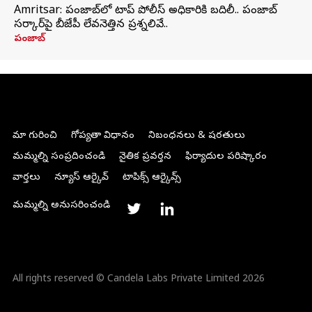
Amritsar: పంజాబ్‌లో టాప్ పోలీస్ అధికారికి బదిలీ.. పంజాబ్
సర్కార్‌పై బీజేపీ లేవనెత్తిన ప్రశ్నలివే..
పంజాబ్
మా గురించి
గోప్యతా విధానం
నిబంధనలు & షరతులు
మమ్మల్ని సంప్రదించండి
నైతిక ప్రవర్తన
ఫిర్యాదుల పరిష్కారం
వార్తలు
న్యూస్ ఆర్కైవ్
టాపిక్స్ ఆర్కైవ్స్
మమ్మల్ని అనుసరించండి
All rights reserved © Candela Labs Private Limited 2026