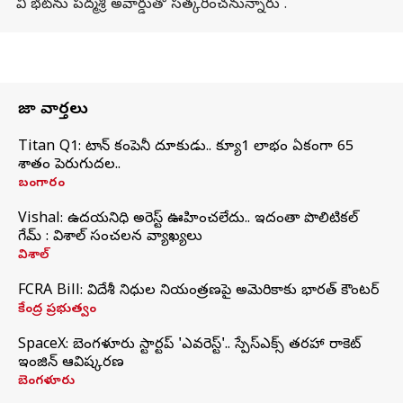
వి భట్‌ను పద్మశ్రీ అవార్డుతో సత్కరించనున్నారు .
తాజా వార్తలు
Titan Q1: టైటాన్ కంపెనీ దూకుడు.. క్యూ1 లాభం ఏకంగా 65
శాతం పెరుగుదల..
బంగారం
Vishal: ఉదయనిధి అరెస్ట్‌ ఊహించలేదు.. ఇదంతా పొలిటికల్
గేమ్ : విశాల్ సంచలన వ్యాఖ్యలు
విశాల్
FCRA Bill: విదేశీ నిధుల నియంత్రణపై అమెరికాకు భారత్‌ కౌంటర్
కేంద్ర ప్రభుత్వం
SpaceX: బెంగళూరు స్టార్టప్‌ 'ఎవరెస్ట్'.. స్పేస్‌ఎక్స్ తరహా రాకెట్‌
ఇంజిన్‌ ఆవిష్కరణ
బెంగళూరు