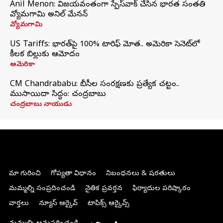
Anil Menon: విజయవంతంగా స్పేస్‌వాక్‌ చేసిన భారత సంతతి
వ్యోమగామి అనిల్‌ మేనన్
వ్యోమగామి
US Tariffs: భారత్‌పై 100% టారిఫ్‌ మోత.. అమెరికా సెనెట్‌లో
కీలక బిల్లుకు ఆమోదం
అమెరికా
CM Chandrababu: బీసీల సంరక్షణకు ప్రత్యేక చట్టం..
ముసాయిదా సిద్ధం: చంద్రబాబు
చంద్రబాబు నాయుడు
మా గురించి
గోప్యతా విధానం
నిబంధనలు & షరతులు
మమ్మల్ని సంప్రదించండి
నైతిక ప్రవర్తన
ఫిర్యాదుల పరిష్కారం
వార్తలు
న్యూస్ ఆర్కైవ్
టాపిక్స్ ఆర్కైవ్స్