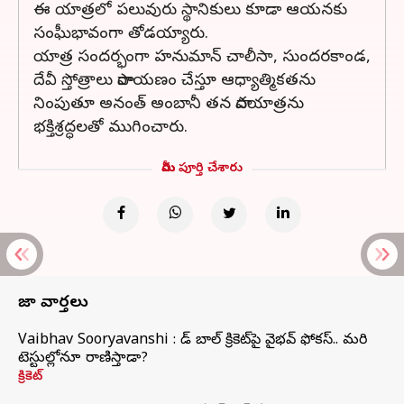
ఈ యాత్రలో పలువురు స్థానికులు కూడా ఆయనకు
సంఘీభావంగా తోడయ్యారు.
యాత్ర సందర్భంగా హనుమాన్‌ చాలీసా, సుందరకాండ,
దేవీ స్తోత్రాలు పారాయణం చేస్తూ ఆధ్యాత్మికతను
నింపుతూ అనంత్‌ అంబానీ తన పాదయాత్రను
భక్తిశ్రద్ధలతో ముగించారు.
మీరు పూర్తి చేశారు
తాజా వార్తలు
Vaibhav Sooryavanshi : రెడ్ బాల్ క్రికెట్‌పై వైభవ్ ఫోకస్.. మరి
టెస్టుల్లోనూ రాణిస్తాడా?
క్రికెట్