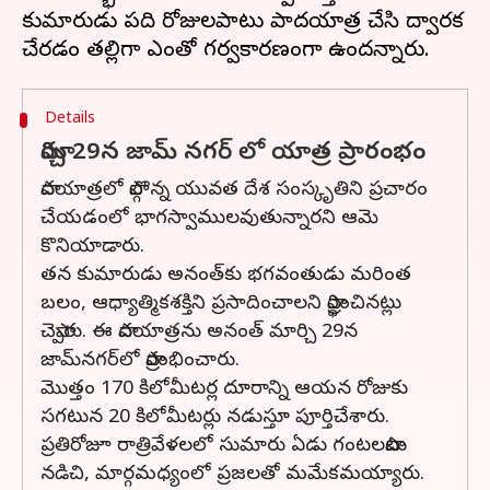
కుమారుడు పది రోజులపాటు పాదయాత్ర చేసి ద్వారక
Details
మార్చి 29న జామ్ నగర్ లో యాత్ర ప్రారంభం
పాదయాత్రలో పాల్గొన్న యువత దేశ సంస్కృతిని ప్రచారం
చేయడంలో భాగస్వాములవుతున్నారని ఆమె
కొనియాడారు.
తన కుమారుడు అనంత్‌కు భగవంతుడు మరింత
బలం, ఆధ్యాత్మికశక్తిని ప్రసాదించాలని ప్రార్థించినట్లు
చెప్పారు. ఈ పాదయాత్రను అనంత్‌ మార్చి 29న
జామ్‌నగర్‌లో ప్రారంభించారు.
మొత్తం 170 కిలోమీటర్ల దూరాన్ని ఆయన రోజుకు
సగటున 20 కిలోమీటర్లు నడుస్తూ పూర్తిచేశారు.
ప్రతిరోజూ రాత్రివేళలలో సుమారు ఏడు గంటలపాటు
నడిచి, మార్గమధ్యంలో ప్రజలతో మమేకమయ్యారు.