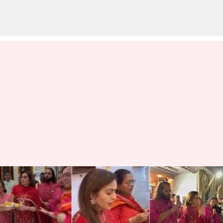
Anant Ambani: 'అనంత్‌కు
భగవంతుడి ఆశీర్వాదం అవసరం'..
నీతా అంబానీ భావోద్వేగం