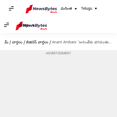
మరింత
Telugu
Telugu
హోమ్
/
వార్తలు
/
బిజినెస్ వార్తలు
/
Anant Ambani: 'అనంత్‌కు భగవంతుడి ఆశీర్వాదం అవసరం'.. నీతా అంబానీ భావోద్వేగం
ADVERTISEMENT