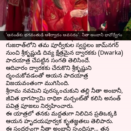
వ్రాసిన వారు
Apr 06, 2025
10:45 am
Jayachandra Akuri
ఈ వార్తాకథనం ఏంటి
రిలయెన్స్‌
ఇండస్ట్రీస్‌ అధినేత
ముకేష్ అంబానీ
చిన్న
'అనంత్‌కు భగవంతుడి ఆశీర్వాదం అవసరం'.. నీతా అంబానీ భావోద్వేగం
కుమారుడు అనంత్‌ అంబానీ (Anant Ambani)
గుజరాత్‌లోని తమ పూర్వీకుల స్వస్థలం జామ్‌నగర్‌
నుంచి శ్రీకృష్ణుడి దివ్య క్షేత్రమైన ద్వారకకు (Dwarka)
పాదయాత్ర చేపట్టిన సంగతి తెలిసిందే.
ఆదివారం ద్వారకకు చేరుకొని శ్రీకృష్ణుని
దర్శించుకోవడంతో ఆయన పాదయాత్ర
విజయవంతంగా ముగిసింది.
శ్రీరామ నవమిని పురస్కరించుకుని తల్లి నీతా అంబానీ,
జీవిత భాగస్వామి రాధికా మర్చంట్‌తో కలిసి అనంత్‌
పవిత్ర పూజలు నిర్వహించారు.
ఈ యాత్రలో తనకు మద్దతుగా నిలిచిన ప్రతిఒక్కరికి
ఆయన హృదయపూర్వక కృతజ్ఞతలు తెలిపారు.
ఈ సందర్భంగా నీతా అంబానీ స్పందిస్తూ... తన