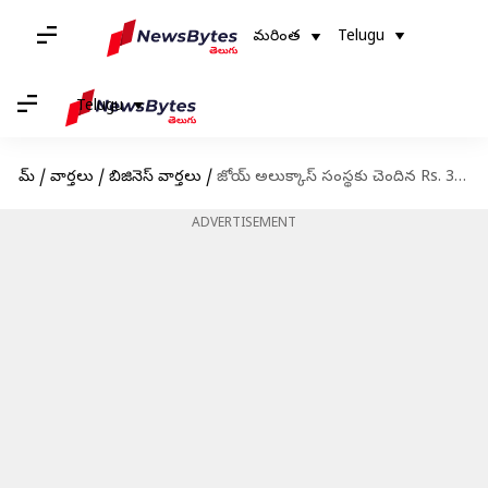
మరింత
Telugu
Telugu
హోమ్
/
వార్తలు
/
బిజినెస్ వార్తలు
/
జోయ్ అలుక్కాస్ సంస్థకు చెందిన Rs. 305 కోట్ల విలువైన ఆస్తులు స్వాధీనం
ADVERTISEMENT