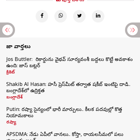
మీరు పూర్తి చేశారు
తాజా వార్తలు
Jos Buttler: నా రికార్డును వైభవ్ సూర్యవంశీ బద్దలు కొట్టే అవకాశం
ఉంది: జాస్ బట్లర్
క్రికెట్
Shakib Al Hasan: హసీనా ప్రెస్‌మీట్‌ తర్వాత షకీబ్‌ ఇంటిపై దాడి..
బంగ్లాదేశ్‌లో ఉద్రిక్తత
బంగ్లాదేశ్
Putin: రష్యా సైన్యంలో భారీ మార్పులు.. కీలక పదవుల్లో కొత్త
నియామకాలు
రష్యా
APSDMA: నేడు ఏపీలో వానలు.. కోస్తా, రాయలసీమలో పలు