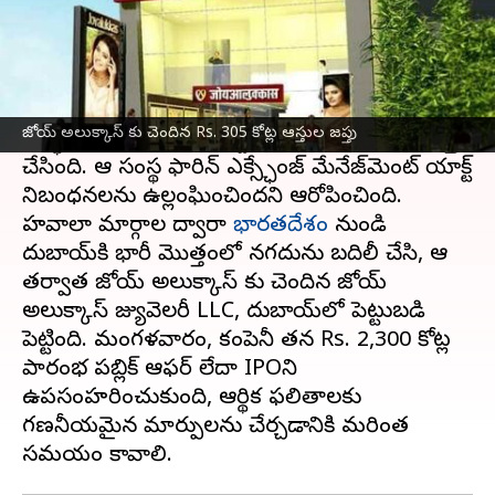
ఈ వార్తాకథనం ఏంటి
ప్రముఖ ఆభరణాల గొలుసు జోయ్ అలుక్కాస్కు
చెందిన Rs. 305.84 కోట్ల విలువైన ఆస్తులను దర్యాప్తు
జోయ్ అలుక్కాస్ కు చెందిన Rs. 305 కోట్ల ఆస్తుల జప్తు
సంస్థ ఎన్‌ఫోర్స్‌మెంట్ డైరెక్టరేట్ శుక్రవారం నాడు జప్తు
చేసింది. ఆ సంస్థ ఫారిన్ ఎక్స్ఛేంజ్ మేనేజ్‌మెంట్ యాక్ట్
నిబంధనలను ఉల్లంఘించిందని ఆరోపించింది.
హవాలా మార్గాల ద్వారా
భారతదేశం
నుండి
దుబాయ్‌కి భారీ మొత్తంలో నగదును బదిలీ చేసి, ఆ
తర్వాత జోయ్ అలుక్కాస్ కు చెందిన జోయ్
అలుక్కాస్ జ్యువెలరీ LLC, దుబాయ్‌లో పెట్టుబడి
పెట్టింది. మంగళవారం, కంపెనీ తన Rs. 2,300 కోట్ల
ప్రారంభ పబ్లిక్ ఆఫర్ లేదా IPOని
ఉపసంహరించుకుంది, ఆర్థిక ఫలితాలకు
గణనీయమైన మార్పులను చేర్చడానికి మరింత