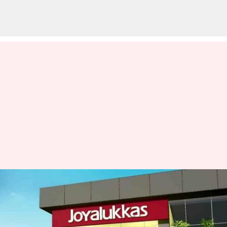
జోయ్ అలుక్కాస్ సంస్థకు చెందిన Rs.
305 కోట్ల విలువైన ఆస్తులు స్వాధీనం
వ్రాసిన వారు
Feb 24, 2023
07:10 pm
Nishkala Sathivada