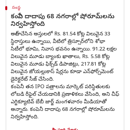
సంస్థ
కంపెనీ దాదాపు 68 నగరాల్లో షోరూమ్‌లను
నిర్వహిస్తోంది
అటాచ్ చేసిన ఆస్తులలో Rs. 81.54 కోట్ల విలువైన 33
స్థిరాస్తులు ఉన్నాయి, వీటిలో త్రిస్సూర్‌లోని శోభా
సిటీలో భూమి, నివాస భవనం ఉన్నాయి. 91.22 లక్షల
విలువైన మూడు బ్యాంకు ఖాతాలు, Rs. 5.58 కోట్ల
విలువైన మూడు ఫిక్స్‌డ్ డిపాజిట్లు, 217.81 కోట్ల
విలువైన జోయల్లుకాస్ షేర్లను కూడా ఎన్‌ఫోర్స్‌మెంట్
డైరెక్టరేట్ సీజ్ చేసింది.
కంపెనీ తన IPO పత్రాలను మార్కెట్ పరిస్థితులకు
లోబడి రీఫైల్ చేయడానికి ప్రణాళికలు వేసింది, అని చీఫ్
ఎగ్జిక్యూటివ్ బేబీ జార్జ్ మంగళవారం మీడియాతో
అన్నారు. కంపెనీ దాదాపు 68 నగరాల్లో షోరూమ్‌లను
నిర్వహిస్తోంది.