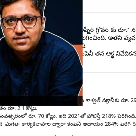
ప్రకారం, BharatPe వ్యవస్థాపకుడు అష్నీర్ గ్రోవర్ కు రూ.1.
్థ గత ఏడాది వీరిద్దరిని BharatPe తొలగించింది. అతని వ్యవస
చెల్లించాలని అతనిపై దావా వేసింది.
న్యాయ పోరాటం చేస్తోంది. ఇప్పుడు, కంపెనీ తన ఆర్థిక న
 సంస్థ
క్షలు. వ్యవస్థాపకుడు, బోర్డు సభ్యుడు శాశ్వత్ నక్రానీకు రూ. 
తం రూ. 2.1 కోట్లు.
వత్సరంలో రూ. 70 కోట్లు, ఇది 2021తో పోలిస్తే 218% పెరిగింది
ది. మిగతా కార్యకలాపాల ద్వారా కంపెనీ ఆదాయం 284% పెరిగి రూ.