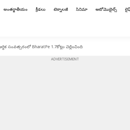
అంతర్జాతీయం
క్రీడలు
టెక్నాలజీ
సినిమా
ఆటోమొబైల్స్
లైఫ్
 ఆర్ధిక సంవత్సరంలో BharatPe 1.7కోట్లు చెల్లించింది
ADVERTISEMENT