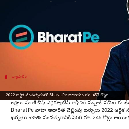
వ్రాసిన వారు
Jan 28, 2023
03:39 pm
Nishkala Sathivada
ఈ వార్తాకథనం ఏంటి
రిజిస్ట్రార్ ఆఫ్ కంపెనీస్ (RoC)కి దాఖలు చేసిన ప్రకటన 
లక్షలు చెల్లించింది. నిధుల దుర్వినియోగం ఆరోపణలపై సంస
అవకతవకలకు పాల్పడినందుకు రూ.88 కోట్లు నష్టపరిహారం 
దాదాపు ఏడాది కాలంగా BharatPe అష్నీర్ గ్రోవర్‌తో 
వ్యాపారం
టాప్ మేనేజ్మెంట్ జీతాలను ప్రకటించిన BharatPe
ఈ సంస్థ చైర్ పర్సన్ అయిన రజనీష్ కుమార్ జీతం రూ. 21.4 ల
2022 ఆర్ధిక సంవత్సరంలో BharatPe ఆదాయం రూ. 457 కోట్లు
లక్షలు. మాజీ చీఫ్ ఎగ్జిక్యూటివ్ ఆఫీసర్ సుహైల్ సమీర్ కు జీ
BharatPe వాటా ఆధారిత చెల్లింపు ఖర్చులు 2022 ఆర్ధిక సం
ఖర్చులు 535% సంవత్సరానికి పెరిగి రూ. 246 కోట్లు అయిం