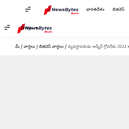
భారతదేశం
బిజినెస్
Telugu
హోమ్
/
వార్తలు
/
బిజినెస్ వార్తలు
/
వ్యవస్థాపకుడు అష్నీర్ గ్రోవర్‌కు 2022