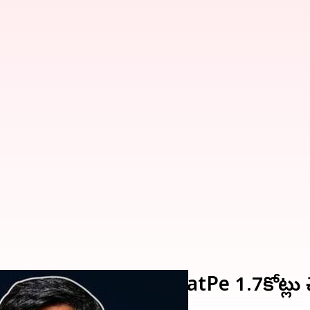
 ఆర్ధిక సంవత్సరంలో BharatPe 1.7కోట్లు చె