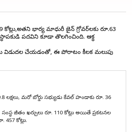
69 కోట్లు,అతని భార్య మాధురీ జైన్ గ్రోవర్‌లకు రూ.63
్థాపకుడి పదవిని కూడా తొలగించింది. ఆర్థిక
ివేదికను విడుదల చేయడంతో, ఈ పోరాటం కీలక మలుపు
29.8 లక్షలు, మరో బోర్డు సభ్యుడు కేవల్ హండాకు రూ. 36
. సంస్థ జీతం ఖర్చులు రూ. 110 కోట్లు అయితే ప్రకటనల
 457 కోట్లు.