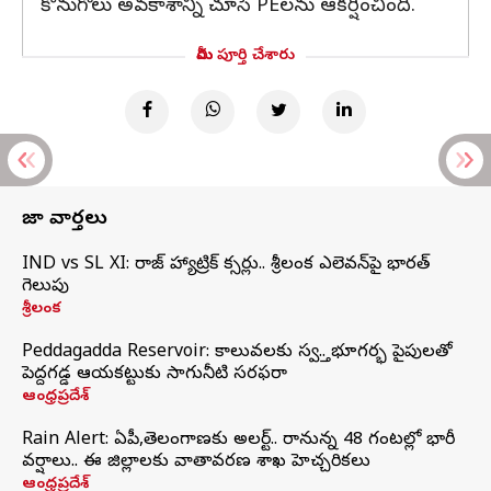
కొనుగోలు అవకాశాన్ని చూసే PEలను ఆకర్షించింది.
మీరు పూర్తి చేశారు
తాజా వార్తలు
IND vs SL XI: సిరాజ్‌ హ్యాట్రిక్‌ సిక్సర్లు.. శ్రీలంక ఎలెవన్‌పై భారత్‌
గెలుపు
శ్రీలంక
Peddagadda Reservoir: కాలువలకు స్వస్తి.. భూగర్భ పైపులతో
పెద్దగడ్డ ఆయకట్టుకు సాగునీటి సరఫరా
ఆంధ్రప్రదేశ్
Rain Alert: ఏపీ,తెలంగాణకు అలర్ట్.. రానున్న 48 గంటల్లో భారీ
వర్షాలు.. ఈ జిల్లాలకు వాతావరణ శాఖ హెచ్చరికలు
ఆంధ్రప్రదేశ్