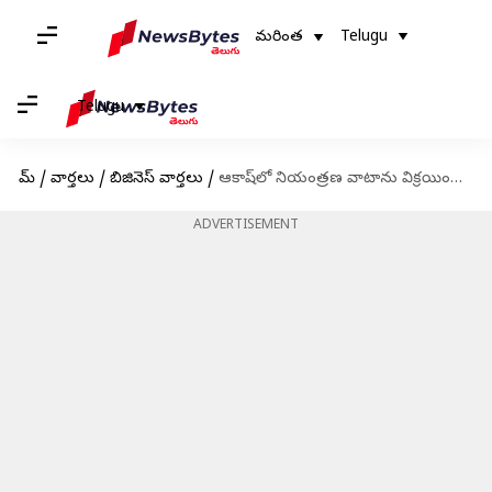
మరింత
Telugu
Telugu
హోమ్
/
వార్తలు
/
బిజినెస్ వార్తలు
/
ఆకాష్‌లో నియంత్రణ వాటాను విక్రయించడానికి చర్చలు జరుపుతున్న BYJU వ్యవస్థాపకుడు
ADVERTISEMENT