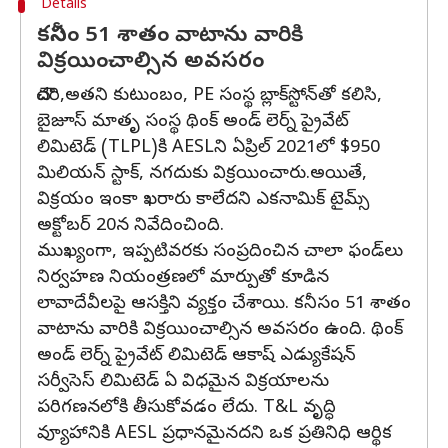
Details
కనీసం 51 శాతం వాటాను వారికి
విక్రయించాల్సిన అవసరం
చౌదరి,అతని కుటుంబం, PE సంస్థ బ్లాక్‌స్టోన్‌తో కలిసి,
బైజూస్ మాతృ సంస్థ థింక్ అండ్ లెర్న్ ప్రైవేట్
లిమిటెడ్ (TLPL)కి AESLని ఏప్రిల్ 2021లో $950
మిలియన్ స్టాక్, నగదుకు విక్రయించారు.అయితే,
విక్రయం ఇంకా ఖరారు కాలేదని ఎకనామిక్ టైమ్స్
అక్టోబర్ 20న నివేదించింది.
ముఖ్యంగా, ఇప్పటివరకు సంప్రదించిన చాలా ఫండ్‌లు
నిర్వహణ నియంత్రణలో మార్పుతో కూడిన
లావాదేవీలపై ఆసక్తిని వ్యక్తం చేశాయి. కనీసం 51 శాతం
వాటాను వారికి విక్రయించాల్సిన అవసరం ఉంది. థింక్
అండ్ లెర్న్ ప్రైవేట్ లిమిటెడ్ ఆకాష్ ఎడ్యుకేషన్
సర్వీసెస్ లిమిటెడ్ ఏ విధమైన విక్రయాలను
పరిగణనలోకి తీసుకోవడం లేదు. T&L వృద్ధి
వ్యూహానికి AESL ప్రధానమైనదని ఒక ప్రతినిధి ఆర్థిక