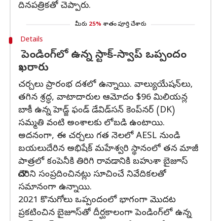
దినపత్రికతో చెప్పారు.
మీరు
25%
శాతం పూర్తి చేశారు
Details
పెండింగ్‌లో ఉన్న స్టాక్-స్వాప్ ఒప్పందం
ఖరారు
చర్చలు ప్రారంభ దశలో ఉన్నాయి. వాల్యుయేషన్‌లు,
తగిన శ్రద్ధ, వాటాదారుల ఆమోదం $96 మిలియన్ల
బాకీ ఉన్న హెడ్జ్ ఫండ్ డేవిడ్‌సన్ కెంప్‌నర్ (DK)
సమ్మతి వంటి అంశాలకు లోబడి ఉంటాయి.
అదనంగా, ఈ చర్చలు గత నెలలో AESL నుండి
బయలుదేరిన అభిషేక్ మహేశ్వరి స్థానంలో తన మాజీ
పాత్రలో కంపెనీకి తిరిగి రావడానికి బహుశా బైజూస్
చౌదరిని సంప్రదించినట్లు సూచించే నివేదికలతో
సమానంగా ఉన్నాయి.
2021 కొనుగోలు ఒప్పందంలో భాగంగా మొదట
ప్రకటించిన బైజూస్‌తో దీర్ఘకాలంగా పెండింగ్‌లో ఉన్న