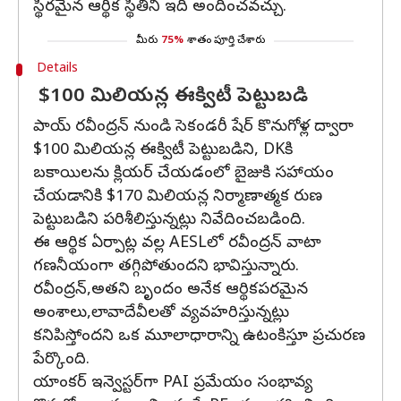
స్థిరమైన ఆర్థిక స్థితిని ఇది అందించవచ్చు.
మీరు
75%
శాతం పూర్తి చేశారు
Details
$100 మిలియన్ల ఈక్విటీ పెట్టుబడి
పాయ్ రవీంద్రన్ నుండి సెకండరీ షేర్ కొనుగోళ్ల ద్వారా
$100 మిలియన్ల ఈక్విటీ పెట్టుబడిని, DKకి
బకాయిలను క్లియర్ చేయడంలో బైజుకి సహాయం
చేయడానికి $170 మిలియన్ల నిర్మాణాత్మక రుణ
పెట్టుబడిని పరిశీలిస్తున్నట్లు నివేదించబడింది.
ఈ ఆర్థిక ఏర్పాట్ల వల్ల AESLలో రవీంద్రన్ వాటా
గణనీయంగా తగ్గిపోతుందని భావిస్తున్నారు.
రవీంద్రన్,అతని బృందం అనేక ఆర్థికపరమైన
అంశాలు,లావాదేవీలతో వ్యవహరిస్తున్నట్లు
కనిపిస్తోందని ఒక మూలాధారాన్ని ఉటంకిస్తూ ప్రచురణ
పేర్కొంది.
యాంకర్ ఇన్వెస్టర్‌గా PAI ప్రమేయం సంభావ్య