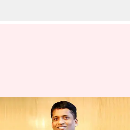
ఆకాష్‌లో నియంత్రణ వాటాను
విక్రయించడానికి చర్చలు
జరుపుతున్న BYJU వ్యవస్థాపకుడు