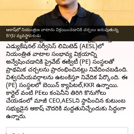
వ్రాసిన వారు
Oct 20, 2023
08:59 am
Sirish Praharaju
ఈ వార్తాకథనం ఏంటి
ఆకాష్‌లో నియంత్రణ వాటాను విక్రయించడానికి చర్చలు జరుపుతున్న
బైజూస్ వ్యవస్థాపకుడు, CEO బైజు రవీంద్రన్, వార్తాపత్రిక
BYJU వ్యవస్థాపకుడు
బైజూస్ ఎడ్టెక్ పోర్ట్‌ఫోలియోలోని ముఖ్యమైన ఆస్తి ఆకాష్
ఎడ్యుకేషనల్ సర్వీసెస్ లిమిటెడ్ (AESL)లో
నియంత్రిత వాటాల సంభావ్య విక్రయాన్ని
అన్వేషించడానికి ప్రైవేట్ ఈక్విటీ (PE) సంస్థలతో
ప్రాథమిక చర్చలను ప్రారంభించినట్లు నివేదించబడింది.
విశ్వసనీయవర్గాలను ఉటంకిస్తూ నివేదిక పేర్కొంది. ఈ
(PE) సంస్థలలో బెయిన్ క్యాపిటల్,KKR ఉన్నాయి.
కార్లైల్ వంటి PEలు కంపెనీని తిరిగి కొనుగోలు
చేయడంలో మాజీ CEO,AESLని స్థాపించిన కుటుంబ
సభ్యుడైన ఆకాష్ చౌదరికి మద్దతునిచ్చేందుకు సిద్ధంగా