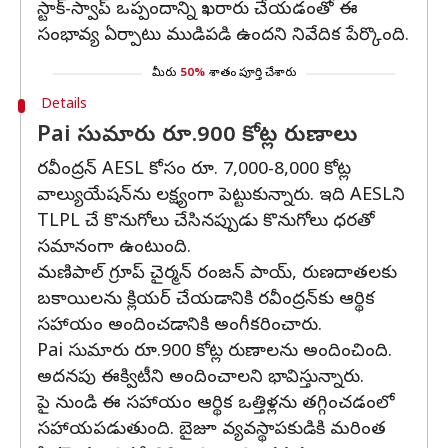
స్టాక్-స్వాప్ ఒప్పందాన్ని ఖరారు చేయడంతో ఈ
సంభావ్య ఏర్పాటు ముడిపడి ఉందని నివేదిక పేర్కొంది.
మీరు
50%
శాతం పూర్తి చేశారు
Details
Pai సుమారు రూ.900 కోట్ల రుణాలు
రవీంద్రన్ AESL కోసం రూ. 7,000-8,000 కోట్ల
వాల్యుయేషన్‌ను లక్ష్యంగా పెట్టుకున్నారు. ఇది AESLని
TLPL చే కొనుగోలు చేసినప్పుడు కొనుగోలు ధరతో
సమానంగా ఉంటుంది.
మణిపాల్ గ్రూప్ చైర్మన్ రంజన్ పాయ్, రుణదాతలకు
బకాయిలను క్లియర్ చేయడానికి రవీంద్రన్‌కు ఆర్థిక
సహాయం అందించడానికి అంగీకరించారు.
Pai సుమారు రూ.900 కోట్ల రుణాలను అందించింది.
అదనపు ఈక్విటీని అందించాలని భావిస్తున్నారు.
పై నుండి ఈ సహాయం ఆర్థిక ఒత్తిళ్లను తగ్గించడంలో
సహాయపడుతుంది. బైజూ వ్యవస్థాపకుడికి మరింత