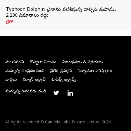
Typhoon Dolphin: చైనాను వణికిస్తున్న డాల్ఫిన్‌ తుపాను..
2,230 విమానాలు రద్దు
చైనా
మా గురించి
గోప్యతా విధానం
నిబంధనలు & షరతులు
మమ్మల్ని సంప్రదించండి
నైతిక ప్రవర్తన
ఫిర్యాదుల పరిష్కారం
వార్తలు
న్యూస్ ఆర్కైవ్
టాపిక్స్ ఆర్కైవ్స్
మమ్మల్ని అనుసరించండి
All rights reserved © Candela Labs Private Limited 2026