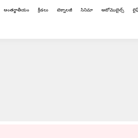
అంతర్జాతీయం
క్రీడలు
టెక్నాలజీ
సినిమా
ఆటోమొబైల్స్
లైఫ్
 అవసరమైన మందుల ధరలు
ADVERTISEMENT