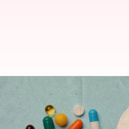
ఏప్రిల్ 1 నుండి 12% పెరగనున్న అ
వ్రాసిన వారు
Mar 29, 2023
01:02 pm
Nishkala Sathivada
ఈ వార్తాకథనం ఏంటి
దాదాపు అన్ని నిత్యావసర వస్తువుల ధరలు పెరిగిన నేపథ్య