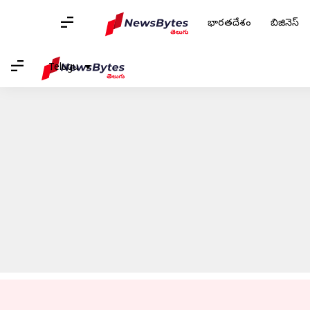
భారతదేశం
బిజినెస్
హోమ్
/
వార్తలు
/
బిజినెస్ వార్తలు
/
ఏప్రిల్ 1 నుండి 12% పెరగనున్న
Telugu