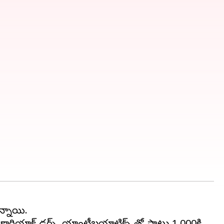
్నాయి.