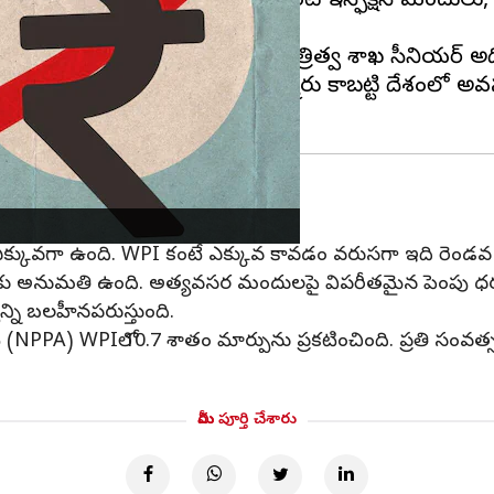
గడం వల్ల పెయిన్ కిల్లర్స్, యాంటీ ఇన్ఫెక్షన్ మందులు, కా
రలు పెరగనున్నాయి.
ధరలను పెంచినట్లు ఆరోగ్య మంత్రిత్వ శాఖ సీనియర్ అధి
తారని, తయారీదారులు నష్టానికి అమ్మరు కాబట్టి దేశంలో 
 పెరుగుదల ఎక్కువగా ఉంది
ఎక్కువగా ఉంది. WPI కంటే ఎక్కువ కావడం వరుసగా ఇది రెండ
పెంపుకు అనుమతి ఉంది. అత్యవసర మందులపై విపరీతమైన పెంపు ధరల
ని బలహీనపరుస్తుంది.
 (NPPA) WPIలో 10.7 శాతం మార్పును ప్రకటించింది. ప్రతి సంవత్
మీరు పూర్తి చేశారు