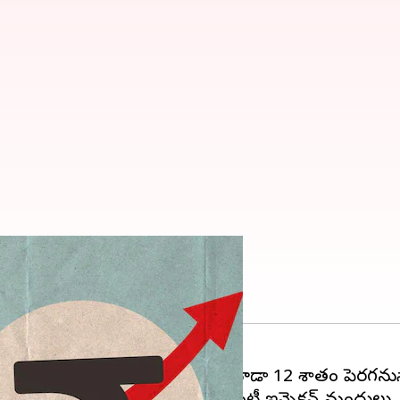
వసరమైన మందుల ధరలు
ంలో ఏప్రిల్ 1 నుంచి మందుల
ధర
లు కూడా 12 శాతం పెరగనున