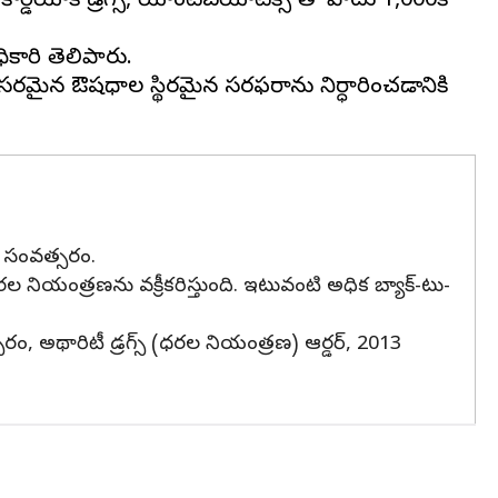
ర్డియాక్ డ్రగ్స్, యాంటీబయాటిక్స్ తో పాటు 1,000కి
కారి తెలిపారు.
అవసరమైన ఔషధాల స్థిరమైన సరఫరాను నిర్ధారించడానికి
వ సంవత్సరం.
 నియంత్రణను వక్రీకరిస్తుంది. ఇటువంటి అధిక బ్యాక్-టు-
సరం, అథారిటీ డ్రగ్స్ (ధరల నియంత్రణ) ఆర్డర్, 2013