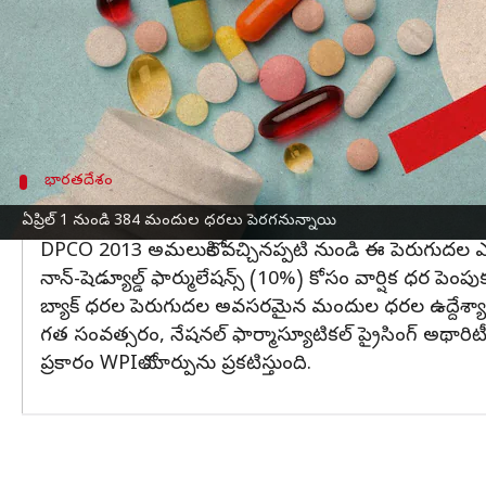
నివేదికల ప్రకారం, టోకు ధరల సూచీ (WPI) గణనీయంగా పెర
పైగా ఫార్ములేషన్స్‌తో సహా 384 అవసరమైన మందుల ధ
మార్కెట్‌లో ఔషధాల కొరత లేకుండా చూసేందుకు మందుల 
దీనితో తయారీదారులు, వినియోగదారులు ప్రయోజనం పొందు
భారతదేశం
DPCO 2013 అమలులోకి వచ్చినప్పటి నుండి ఈ
ఏప్రిల్ 1 నుండి 384 మందుల ధరలు పెరగనున్నాయి
DPCO 2013 అమలులోకి వచ్చినప్పటి నుండి ఈ పెరుగుదల 
నాన్-షెడ్యూల్డ్ ఫార్ములేషన్స్ (10%) కోసం వార్షిక ధర 
బ్యాక్ ధరల పెరుగుదల అవసరమైన మందుల ధరల ఉద్దేశ్యాన్
గత సంవత్సరం, నేషనల్ ఫార్మాస్యూటికల్ ప్రైసింగ్ అథారిటీ
ప్రకారం WPIలో మార్పును ప్రకటిస్తుంది.