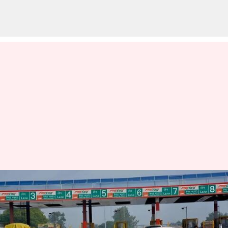
FASTag Annual Pass: ఏప్రిల్ 1
నుంచి ఫాస్టాగ్ వార్షిక‌ పాస్ ధర
పెంపు.. ఇక ఎంత చెల్లించాలంటే?