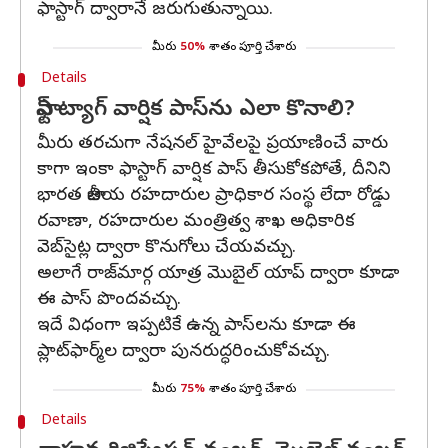
ఫాస్టాగ్ ద్వారానే జరుగుతున్నాయి.
మీరు
50%
శాతం పూర్తి చేశారు
Details
ఫాస్ట్ ట్యాగ్ వార్షిక పాస్‌ను ఎలా కొనాలి?
మీరు తరచుగా నేషనల్ హైవేలపై ప్రయాణించే వారు
కాగా ఇంకా ఫాస్టాగ్ వార్షిక పాస్ తీసుకోకపోతే, దీనిని
భారత జాతీయ రహదారుల ప్రాధికార సంస్థ లేదా రోడ్డు
రవాణా, రహదారుల మంత్రిత్వ శాఖ అధికారిక
వెబ్‌సైట్ల ద్వారా కొనుగోలు చేయవచ్చు.
అలాగే రాజ్‌మార్గ యాత్ర మొబైల్ యాప్ ద్వారా కూడా
ఈ పాస్ పొందవచ్చు.
ఇదే విధంగా ఇప్పటికే ఉన్న పాస్‌లను కూడా ఈ
ప్లాట్‌ఫార్మ్‌ల ద్వారా పునరుద్ధరించుకోవచ్చు.
మీరు
75%
శాతం పూర్తి చేశారు
Details