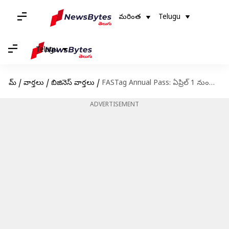
మరింత
Telugu
Telugu
హోమ్
/
వార్తలు
/
బిజినెస్ వార్తలు
/
FASTag Annual Pass: ఏప్రిల్ 1 నుంచి ఫాస్టాగ్ వార్షిక‌ పాస్ ధర పెంపు.. ఇక ఎంత చెల్లించాలంటే?
ADVERTISEMENT