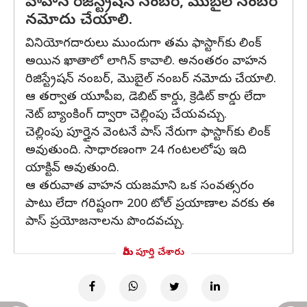
వాహన రిజిస్ట్రేషన్ నంబర్, మొబైల్ నంబర్
నమోదు చేయాలి.
వినియోగదారులు ముందుగా తమ ఫాస్టాగ్‌కు లింక్
అయిన ఖాతాలో లాగిన్ కావాలి. అనంతరం వాహన
రిజిస్ట్రేషన్ నంబర్, మొబైల్ నంబర్ నమోదు చేయాలి.
ఆ తర్వాత యూపీఐ, డెబిట్ కార్డు, క్రెడిట్ కార్డు లేదా
నెట్ బ్యాంకింగ్ ద్వారా చెల్లింపు చేయవచ్చు.
చెల్లింపు పూర్తైన వెంటనే పాస్ నేరుగా ఫాస్టాగ్‌కు లింక్
అవుతుంది. సాధారణంగా 24 గంటలలోపు ఇది
యాక్టివ్ అవుతుంది.
ఆ తరువాత వాహన యజమాని ఒక సంవత్సరం
పాటు లేదా గరిష్టంగా 200 టోల్ ప్రయాణాల వరకు ఈ
పాస్ ప్రయోజనాలను పొందవచ్చు.
మీరు పూర్తి చేశారు