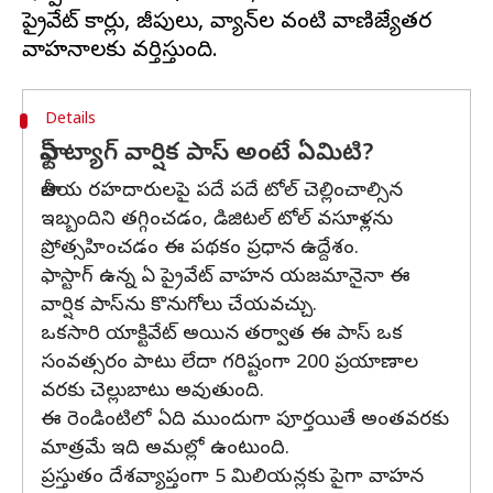
ప్రైవేట్ కార్లు, జీపులు, వ్యాన్‌ల వంటి వాణిజ్యేతర
Details
ఫాస్ట్ ట్యాగ్ వార్షిక పాస్ అంటే ఏమిటి?
జాతీయ రహదారులపై పదే పదే టోల్ చెల్లించాల్సిన
ఇబ్బందిని తగ్గించడం, డిజిటల్ టోల్ వసూళ్లను
ప్రోత్సహించడం ఈ పథకం ప్రధాన ఉద్దేశం.
ఫాస్టాగ్ ఉన్న ఏ ప్రైవేట్ వాహన యజమానైనా ఈ
వార్షిక పాస్‌ను కొనుగోలు చేయవచ్చు.
ఒకసారి యాక్టివేట్ అయిన తర్వాత ఈ పాస్ ఒక
సంవత్సరం పాటు లేదా గరిష్టంగా 200 ప్రయాణాల
వరకు చెల్లుబాటు అవుతుంది.
ఈ రెండింటిలో ఏది ముందుగా పూర్తయితే అంతవరకు
మాత్రమే ఇది అమల్లో ఉంటుంది.
ప్రస్తుతం దేశవ్యాప్తంగా 5 మిలియన్లకు పైగా వాహన