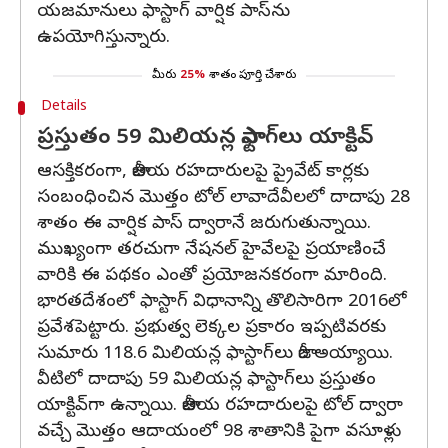
యజమానులు ఫాస్టాగ్ వార్షిక పాస్‌ను
ఉపయోగిస్తున్నారు.
మీరు
25%
శాతం పూర్తి చేశారు
Details
ప్రస్తుతం 59 మిలియన్ల ఫాస్టాగ్‌లు యాక్టివ్
ఆసక్తికరంగా, జాతీయ రహదారులపై ప్రైవేట్ కార్లకు
సంబంధించిన మొత్తం టోల్ లావాదేవీలలో దాదాపు 28
శాతం ఈ వార్షిక పాస్ ద్వారానే జరుగుతున్నాయి.
ముఖ్యంగా తరచుగా నేషనల్ హైవేలపై ప్రయాణించే
వారికి ఈ పథకం ఎంతో ప్రయోజనకరంగా మారింది.
భారతదేశంలో ఫాస్టాగ్ విధానాన్ని తొలిసారిగా 2016లో
ప్రవేశపెట్టారు. ప్రభుత్వ లెక్కల ప్రకారం ఇప్పటివరకు
సుమారు 118.6 మిలియన్ల ఫాస్టాగ్‌లు జారీ అయ్యాయి.
వీటిలో దాదాపు 59 మిలియన్ల ఫాస్టాగ్‌లు ప్రస్తుతం
యాక్టివ్‌గా ఉన్నాయి. జాతీయ రహదారులపై టోల్ ద్వారా
వచ్చే మొత్తం ఆదాయంలో 98 శాతానికి పైగా వసూళ్లు