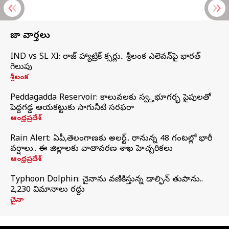
తాజా వార్తలు
IND vs SL XI: సిరాజ్‌ హ్యాట్రిక్‌ సిక్సర్లు.. శ్రీలంక ఎలెవన్‌పై భారత్‌
గెలుపు
శ్రీలంక
Peddagadda Reservoir: కాలువలకు స్వస్తి.. భూగర్భ పైపులతో
పెద్దగడ్డ ఆయకట్టుకు సాగునీటి సరఫరా
ఆంధ్రప్రదేశ్
Rain Alert: ఏపీ,తెలంగాణకు అలర్ట్.. రానున్న 48 గంటల్లో భారీ
వర్షాలు.. ఈ జిల్లాలకు వాతావరణ శాఖ హెచ్చరికలు
ఆంధ్రప్రదేశ్
Typhoon Dolphin: చైనాను వణికిస్తున్న డాల్ఫిన్‌ తుపాను..
2,230 విమానాలు రద్దు
చైనా