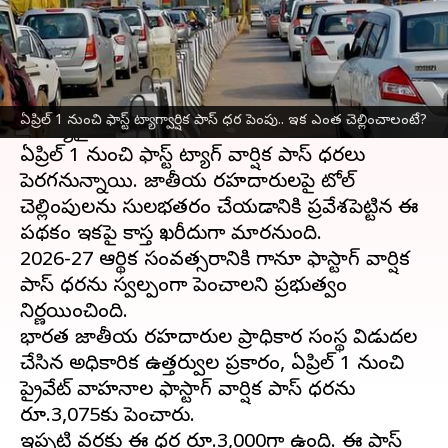
వ్రాసిన వారు
Mar 15, 2026
02:30 pm
Jayachandra Akuri
ఈ వార్తాకథనం ఏంటి
దేశంలోని నేష‌న‌ల్ హైవేపై ప్రయాణించే వారికి ఒక
ఏప్రిల్ 1 నుంచి ఫాస్ట్ ట్యాగ్వార్షిక పాస్ ధర పెంపు.. ఇక ఎంత చెల్లించాలంటే?
ముఖ్యమైన సమాచారం.
ఏప్రిల్ 1 నుంచి ఫాస్ట్ ట్యాగ్ వార్షిక పాస్ ధరలు
పెరగనున్నాయి. జాతీయ రహదారులపై టోల్
చెల్లింపులను సులభతరం చేయడానికి ప్రవేశపెట్టిన ఈ
పథకం ఇకపై కాస్త ఖరీదుగా మారనుంది.
2026-27 ఆర్థిక సంవత్సరానికి గానూ ఫాస్టాగ్ వార్షిక
పాస్ ధరను స్వల్పంగా పెంచాలని ప్రభుత్వం
నిర్ణయించింది.
భారత జాతీయ రహదారుల ప్రాధికార సంస్థ విడుదల
చేసిన అధికారిక ఉత్తర్వుల ప్రకారం, ఏప్రిల్ 1 నుంచి
ప్రైవేట్ వాహనాల ఫాస్టాగ్ వార్షిక పాస్ ధరను
రూ.3,075కు పెంచారు.
ఇప్పటి వరకు ఈ ధర రూ.3,000గా ఉంది. ఈ పాస్