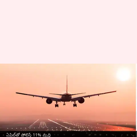
Indian airlines: మేలో దేశీయ
విమాన ప్రయాణికులు 1.53 కోట్లకు
చేరిక.. ఏప్రిల్‌తో పోలిస్తే 11% వృద్ధి
వ్రాసిన వారు
Jul 08, 2026
11:47 am
Sirish Praharaju
ఈ వార్తాకథనం ఏంటి
దేశీయ విమాన ప్రయాణానికి మే నెలలో మంచి ఊపు
ఏప్రిల్‌తో పోలిస్తే 11% వృద్ధి