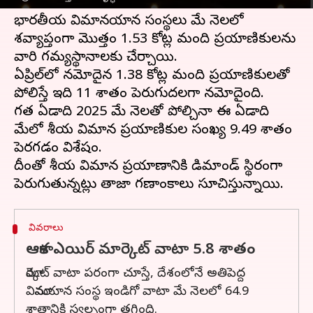
కనిపించింది.
భారతీయ విమానయాన సంస్థలు మే నెలలో
దేశవ్యాప్తంగా మొత్తం 1.53 కోట్ల మంది ప్రయాణికులను
వారి గమ్యస్థానాలకు చేర్చాయి.
ఏప్రిల్‌లో నమోదైన 1.38 కోట్ల మంది ప్రయాణికులతో
పోలిస్తే ఇది 11 శాతం పెరుగుదలగా నమోదైంది.
గత ఏడాది 2025 మే నెలతో పోల్చినా ఈ ఏడాది
మేలో దేశీయ విమాన ప్రయాణికుల సంఖ్య 9.49 శాతం
పెరగడం విశేషం.
దీంతో దేశీయ విమాన ప్రయాణానికి డిమాండ్‌ స్థిరంగా
వివరాలు
ఆకాశ ఎయిర్ మార్కెట్‌ వాటా 5.8 శాతం
మార్కెట్‌ వాటా పరంగా చూస్తే, దేశంలోనే అతిపెద్ద
విమానయాన సంస్థ ఇండిగో వాటా మే నెలలో 64.9
శాతానికి స్వల్పంగా తగ్గింది.