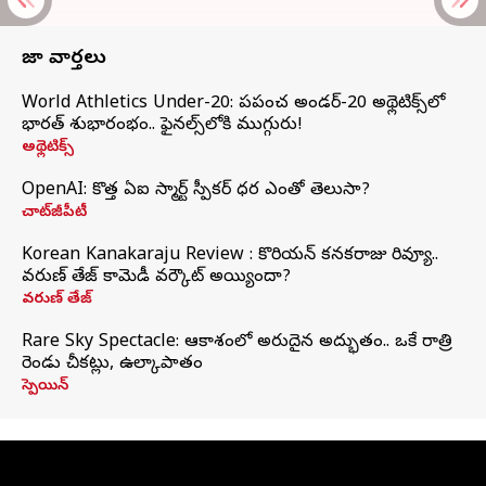
తాజా వార్తలు
World Athletics Under-20: ప్రపంచ అండర్-20 అథ్లెటిక్స్‌లో
భారత్‌ శుభారంభం.. ఫైనల్స్‌లోకి ముగ్గురు!
అథ్లెటిక్స్
OpenAI: కొత్త ఏఐ స్మార్ట్ స్పీకర్ ధర ఎంతో తెలుసా?
చాట్‌జీపీటీ
Korean Kanakaraju Review : కొరియన్ కనకరాజు రివ్యూ..
వరుణ్ తేజ్ కామెడీ వర్కౌట్ అయ్యిందా?
వరుణ్ తేజ్
Rare Sky Spectacle: ఆకాశంలో అరుదైన అద్భుతం.. ఒకే రాత్రి
రెండు చీకట్లు, ఉల్కాపాతం
స్పెయిన్