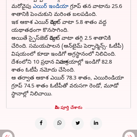
మరోవైపు
ఎయిర్ ఇండియా
గ్రూప్ తన వాటాను 25.6
శాతానికి పెంచుకుని మరింత బలపడింది.
ఇక ఆకాశ ఎయిర్ మార్కెట్‌ వాటా 5.8 శాతం వద్ద
యథాతథంగా కొనసాగింది.
అయితే స్పైస్‌జెట్ మార్కెట్‌ వాటా తగ్గి 2.5 శాతానికి
చేరింది. సమయపాలన (ఆన్‌టైమ్‌ పెర్ఫార్మెన్స్‌- ఓటీపీ)
విషయంలో కూడా ఇండిగో అగ్రస్థానంలో నిలిచింది.
దేశంలోని 10 ప్రధాన విమానాశ్రయాల్లో ఇండిగో 82.8
శాతం ఓటీపీ నమోదు చేసింది.
ఆ తర్వాత ఆకాశ ఎయిర్ 78.3 శాతం, ఎయిరిండియా
గ్రూప్ 74.5 శాతం ఓటీపీతో వరుసగా రెండో, మూడో
స్థానాల్లో నిలిచాయి.
మీరు పూర్తి చేశారు