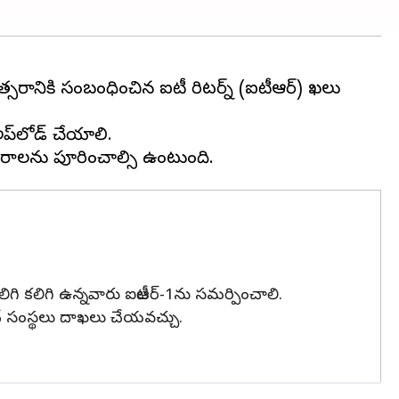
సరానికి సంబంధించిన ఐటీ రిటర్న్ (ఐటీఆర్) దాఖలు
 అప్‌లోడ్ చేయాలి.
కలిగి ఉన్నవారు ఐటీఆర్-1ను సమర్పించాలి.
చే సంస్థలు దాఖలు చేయవచ్చు.