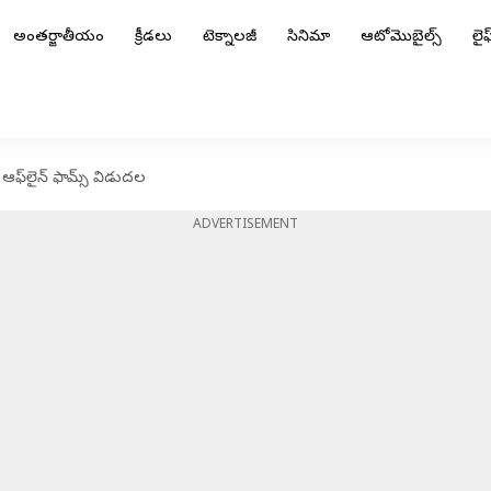
అంతర్జాతీయం
క్రీడలు
టెక్నాలజీ
సినిమా
ఆటోమొబైల్స్
లైఫ్
 ఆఫ్‌లైన్ ఫామ్స్ విడుదల
ADVERTISEMENT