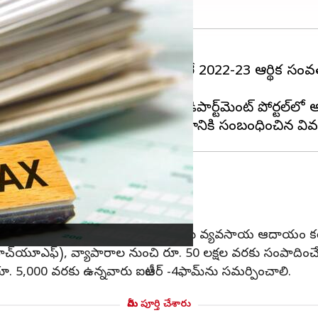
ిడుదల చేయనప్పటికీ, 2023-24 లేదా 2022-23 ఆర్థిక సంవత్
ింది.
 డౌన్‌లోడ్ చేసి, నింపి, ఆపై దానిని డిపార్ట్‌మెంట్ పోర్టల్‌లో
చాలంటే?
్తి దాఖలు చేయవచ్చు.
్డి) ద్వారా ఆదాయం, రూ. 5,000 వరకు వ్యవసాయ ఆదాయం కలిగి 
ు (హెచ్‌యూఎఫ్), వ్యాపారాల నుంచి రూ. 50 లక్షల వరకు సంపాదిం
5,000 వరకు ఉన్నవారు ఐటీఆర్ -4‌ఫామ్‌ను సమర్పించాలి.
మీరు పూర్తి చేశారు