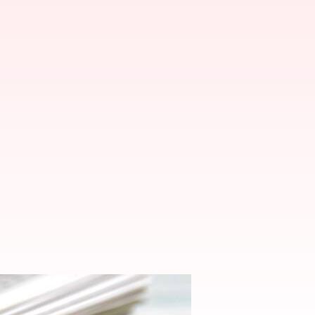
ఆఫ్‌లైన్ ఫామ్స్ విడుదల