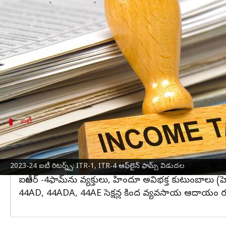
వ్రాసిన వారు
Apr 26, 2023
04:40 pm
Stalin
ఈ వార్తాకథనం ఏంటి
ఆదాయపు పన్ను శాఖ
ఇంకా ఆన్‌లైన్ ఐటీఆర్ ఫారమ్‌లను వ
చేయడానికి ఆఫ్‌లైన్ ఐటీఆర్-1, 4 ఫామ్స్‌ను విడుదల చేస
ఆఫ్‌లైన్ పద్ధతిలో పన్ను చెల్లింపుదారులు సంబంధిత ఫారమ్‌ను
ఐటీ
ఐటీఆర్-1, ఐటీఆర్ -4‌ఫామ్‌లను ఎవరు సమర్పిం
ఐటీఆర్-1 ఫామ్‌ను రూ. 50 లక్షల వరకు ఆదాయం కలిగిన వ్యక
జీతాల ద్వారా ఆదాయం, ఒక ఇంటి ఆస్తి, ఇతర వనరులు(వడ
2023-24 ఐటీ రిటర్న్స్: ITR-1, ITR-4 ఆఫ్‌లైన్ ఫామ్స్ విడుదల
ఐటీఆర్ -4‌ఫామ్‌ను వ్యక్తులు, హిందూ అవిభక్త కుటుంబాల
44AD, 44ADA, 44AE సెక్షన్ల కింద వ్యవసాయ ఆదాయం రూ. 