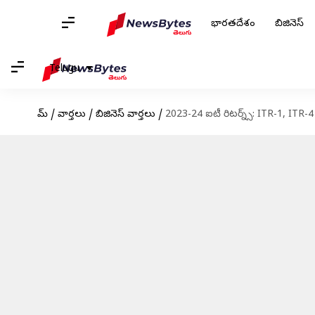
భారతదేశం
బిజినెస్
Telugu
హోమ్
/
వార్తలు
/
బిజినెస్ వార్తలు
/
2023-24 ఐటీ రిటర్న్స్: ITR-1, ITR-4