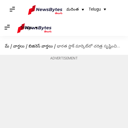
మరింత
Telugu
Telugu
హోమ్
/
వార్తలు
/
బిజినెస్ వార్తలు
/
భారత స్టాక్ మార్కెట్‌లో చరిత్ర సృష్టించిన ఎంఆర్ఎఫ్; రూ.1 లక్షకు చేరిన షేరు ధర
ADVERTISEMENT