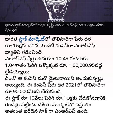
వ్రాసిన వారు
Jun 13, 2023
03:58 pm
Stalin
ఈ వార్తాకథనం ఏంటి
భారత స్టాక్ మార్కెట్‌లో చరిత్ర సృష్టించిన ఎంఆర్ఎఫ్; రూ.1 లక్షకు చేరిన
ప్రముఖ టైర్ల తయారీ సంస్థ ఎంఆర్ఎఫ్ దలాల్
షేరు ధర
స్ట్రీట్‌లో చరిత్ర సృష్టించింది.
భారత
స్టాక్ మార్కెట్‌
లో తొలిసారిగా షేరు ధర
రూ.1లక్షకు చేరిన మొదటి కంపెనీగా ఎంఆర్ఎఫ్
ఖ్యాతిని గడించింది.
ఎంఆర్ఎఫ్ షేర్లు ఉదయం 10:45 గంటలకు
1.04శాతం పెరిగి ఒక్కొక్కటి రూ. 1,00,000.95వద్ద
ట్రేడయ్యాయి.
దీంతో ఆ కంపెనీ మరో మైలురాయిని అందుకున్నట్లు
అయ్యింది. ఈ కంపెనీ షేరు ధర 2021లో తొలిసారిగా
రూ.90,000వేలకు చేరుకుంది.
ఈ స్టాక్ రూ.10వేలు పెరిగి రూ.1లక్షకు చేరుకోవడానికి
రెండేళ్లు పట్టింది. దేశీయ మార్కెట్‌లో ప్రస్తుతం
అత్యంత ఖరీదైన స్టాక్ గా ఎంఆర్ఎఫ్ ఉంది.