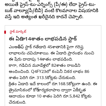
అయితే ప్రైస్-టు-ఎర్నింగ్స్ (పీ/ఈ) లేదా ప్రైస్-టు-
బుక్ వాల్యూ(పీ/బీవీ) వంటి కొలమానాల విషయానికి
స్టాక్ మార్కెట్
ఈ ఏడాది 14శాతం లాభపడిన స్టాక్
ఎంఆర్ఎఫ్ స్టాక్ గతేడాది 45శాతానికి పైగా గరిష్ట
లాభాలను చవిచూశాయి. ఈ ఏడాది ప్రారంభం నుంచి
ఈ షేరు దాదాపు 14శాతం లాభపడింది.
కాగా, గడిచిన మూడేళ్లలో 82శాతం రాబడిని
అందించింది. Q4FY23లో కంపెనీ నికర లాభం 86
శాతం పెరిగి రూ. 313.5కోట్లకు చేరుకుంది.
క్రితం ఏడాది ఇదే కాలంలో రూ.168.5కోట్లుగా ఉంది. ఈ
త్రైమాసికంలో కోర్ కార్యకలాపాల ద్వారా ఏకీకృత
ఆదాయం కూడా 10 శాతం పెరిగి రూ.5,842 కోట్లకు
చేరుకుంది.