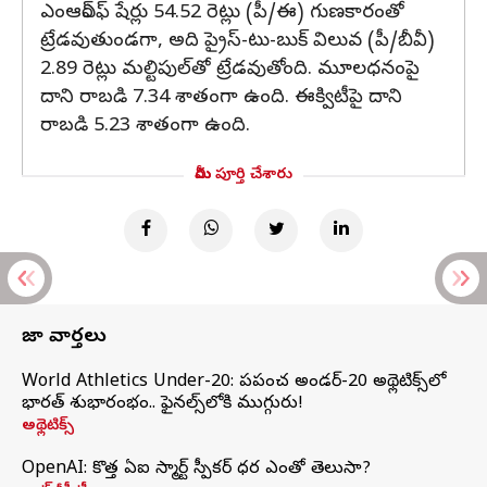
ఎంఆర్ఎఫ్ షేర్లు 54.52 రెట్లు (పీ/ఈ) గుణకారంతో
ట్రేడవుతుండగా, అది ప్రైస్-టు-బుక్ విలువ (పీ/బీవీ)
2.89 రెట్లు మల్టిపుల్‌తో ట్రేడవుతోంది. మూలధనంపై
దాని రాబడి 7.34 శాతంగా ఉంది. ఈక్విటీపై దాని
రాబడి 5.23 శాతంగా ఉంది.
మీరు పూర్తి చేశారు
తాజా వార్తలు
World Athletics Under-20: ప్రపంచ అండర్-20 అథ్లెటిక్స్‌లో
భారత్‌ శుభారంభం.. ఫైనల్స్‌లోకి ముగ్గురు!
అథ్లెటిక్స్
OpenAI: కొత్త ఏఐ స్మార్ట్ స్పీకర్ ధర ఎంతో తెలుసా?