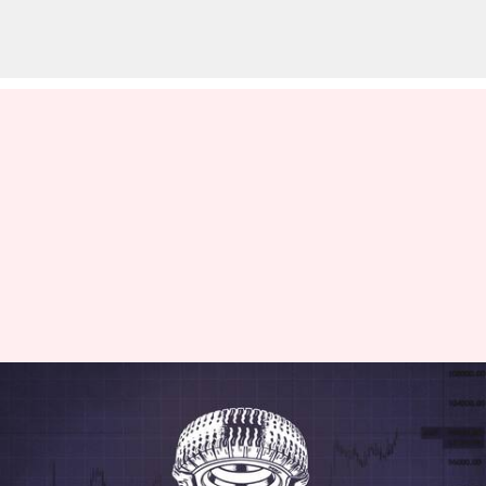
భారత స్టాక్ మార్కెట్‌లో చరిత్ర
సృష్టించిన ఎంఆర్ఎఫ్; రూ.1 లక్షకు
చేరిన షేరు ధర