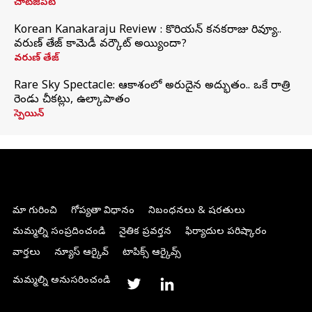
చాట్‌జీపీటీ
Korean Kanakaraju Review : కొరియన్ కనకరాజు రివ్యూ..
వరుణ్ తేజ్ కామెడీ వర్కౌట్ అయ్యిందా?
వరుణ్ తేజ్
Rare Sky Spectacle: ఆకాశంలో అరుదైన అద్భుతం.. ఒకే రాత్రి
రెండు చీకట్లు, ఉల్కాపాతం
స్పెయిన్
మా గురించి
గోప్యతా విధానం
నిబంధనలు & షరతులు
మమ్మల్ని సంప్రదించండి
నైతిక ప్రవర్తన
ఫిర్యాదుల పరిష్కారం
వార్తలు
న్యూస్ ఆర్కైవ్
టాపిక్స్ ఆర్కైవ్స్
మమ్మల్ని అనుసరించండి