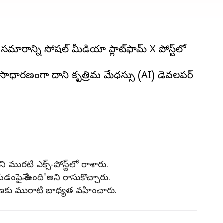
చారాన్ని సోషల్ మీడియా ప్లాట్‌ఫామ్ X పోస్ట్‌లో
నీ సాధారణంగా దాని కృత్రిమ మేధస్సు (AI) డెవలపర్
 మురటి ఎక్స్-పోస్ట్‌లో రాశారు.
చేయడంపైనే ఉంది'అని రాసుకొచ్చారు.
్వహణకు మురాటి బాధ్యత వహించారు.