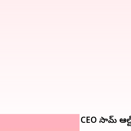
రాజీనామా.. స్పదించిన CEO సామ్ ఆల్