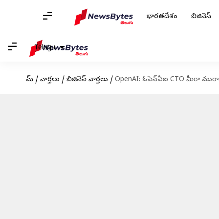
భారతదేశం
బిజినెస్
Telugu
హోమ్
/
వార్తలు
/
బిజినెస్ వార్తలు
/
OpenAI: ఓపెన్ఏఐ CTO మీరా మురాటి 