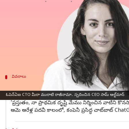
వ్రాసిన వారు
Sep 26, 2024
10:06 am
Sirish Praharaju
ఈ వార్తాకథనం ఏంటి
చాట్‌జీపీటీ
సృష్టించిన
ఓపెన్ఏఐ
చీఫ్ టెక్నాలజీ ఆఫీసర్ (C
వెల్లడించారు.
మురతి నిర్ణయం OpenAI వార్షిక డెవలపర్ కాన్ఫరెన్స్ 
సాధనాలకు నవీకరణలను ప్రకటిస్తుంది.
వివరాలు
ఆ పోస్ట్‌లో మురతీ ఏం చెప్పారు?
"నేను నా స్వంత పరిశోధన కోసం సమయాన్ని, స్థలాన్ని వెచ్చించ
ఓపెన్ఏఐ CTO మీరా మురాటి రాజీనామా.. స్పదించిన CEO సామ్ ఆల్ట్‌మాన్
'ప్రస్తుతం, నా ప్రాథమిక దృష్టి మేము నిర్మించిన వాటిని కొన
ఆమె ఆరేళ్ల పదవీ కాలంలో, కంపెనీ ప్రసిద్ధ చాట్‌బాట్ C