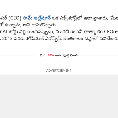
?
ఆఫీసర్ (CEO)
సామ్ ఆల్ట్‌మాన్
ఒక ఎక్స్-పోస్ట్‌లో ఇలా వ్రాశారు,
 ఉన్నాను, అని రాసుకొచ్చారు.
AI బోర్డు నిర్ణయించినప్పుడు, మురటి కంపెనీ తాత్కాలిక CE
 వరకు జోడియాక్ ఏరోస్పేస్‌, కొంతకాలం టెస్లాలో పనిచేశారు. చ
మీరు
66%
శాతం పూర్తి చేశారు
ADVERTISEMENT