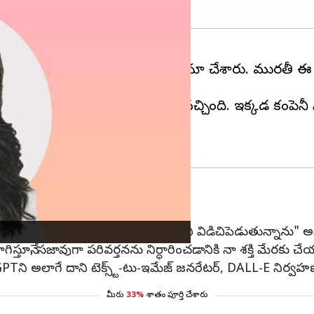
TO) మీరా మురాటి కంపెనీకి రాజీనామా చేశారు. మురతీ ఈ సమా
'దేవ్‌డే'కి కేవలం ఒక వారం ముందు వచ్చింది. ఇక్కడ కంపె
ాలనుకుంటున్నాను కాబట్టి నేను కంపెనీని విడిచిపెడుతున్నాను" అని
సాగిస్తూనే, సజావుగా పరివర్తనను నిర్ధారించడానికి నా శక్తి మేరకు 
hatGPTని అలాగే దాని టెక్స్ట్-టు-ఇమేజ్ జనరేటర్, DALL-E నిర
మీరు
33%
శాతం పూర్తి చేశారు