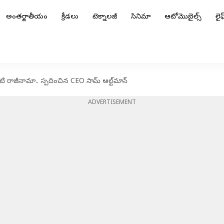
అంతర్జాతీయం
క్రీడలు
టెక్నాలజీ
సినిమా
ఆటోమొబైల్స్
లైఫ్
రాజీనామా.. స్పదించిన CEO సామ్ ఆల్ట్‌మాన్
ADVERTISEMENT