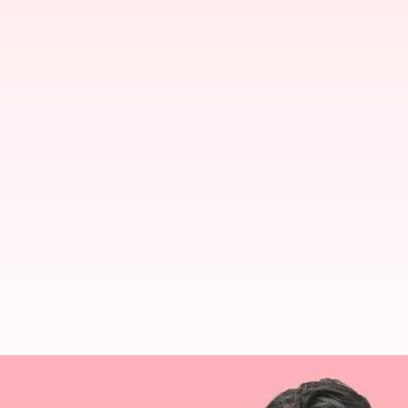
OpenAI: ఓపెన్ఏఐ CTO మీరా మురాటి 