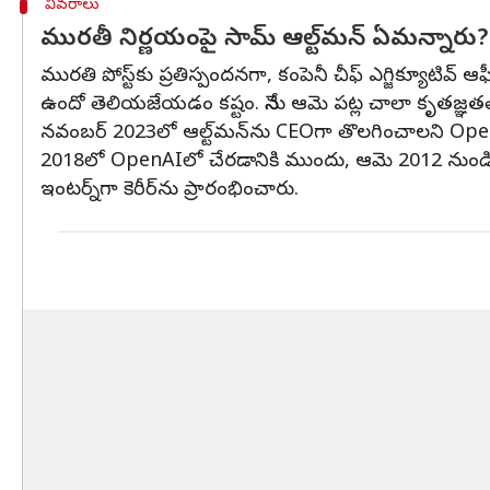
వివరాలు
మురతీ నిర్ణయంపై సామ్ ఆల్ట్‌మన్ ఏమన్నారు
మురతి పోస్ట్‌కు ప్రతిస్పందనగా, కంపెనీ చీఫ్ ఎగ్జిక్యూటివ్ 
ఉందో తెలియజేయడం కష్టం. నేను ఆమె పట్ల చాలా కృతజ్ఞతతో
నవంబర్ 2023లో ఆల్ట్‌మన్‌ను CEOగా తొలగించాలని Open
2018లో OpenAIలో చేరడానికి ముందు, ఆమె 2012 నుండి 2013
ఇంటర్న్‌గా కెరీర్‌ను ప్రారంభించారు.