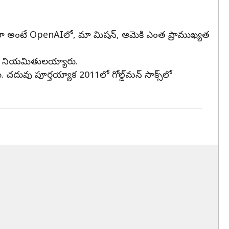
 'మీరా అంటే OpenAIలో, మా మిషన్, ఆమెకి ఎంత ప్రాముఖ్యత
Oగా నియమితులయ్యారు.
దువు పూర్తయ్యాక 2011లో గోల్డ్‌మన్ సాక్స్‌లో