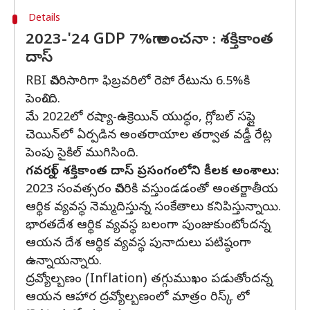
Details
2023-'24 GDP 7%గా అంచనా : శక్తికాంత
దాస్
RBI చివరిసారిగా ఫిబ్రవరిలో రెపో రేటును 6.5%కి
పెంచింది.
మే 2022లో రష్యా-ఉక్రెయిన్ యుద్ధం, గ్లోబల్ సప్లై
చెయిన్‌లో ఏర్పడిన అంతరాయాల తర్వాత వడ్డీ రేట్ల
పెంపు సైకిల్ ముగిసింది.
గవర్నర్ శక్తికాంత దాస్‌ ప్రసంగంలోని కీలక అంశాలు:
2023 సంవత్సరం చివరికి వస్తుండడంతో అంతర్జాతీయ
ఆర్థిక వ్యవస్థ నెమ్మదిస్తున్న సంకేతాలు కనిపిస్తున్నాయి.
భారతదేశ ఆర్థిక వ్యవస్థ బలంగా పుంజుకుంటోందన్న
ఆయన దేశ ఆర్థిక వ్యవస్థ పునాదులు పటిష్ఠంగా
ఉన్నాయన్నారు.
ద్రవ్యోల్బణం (Inflation) తగ్గుముఖం పడుతోందన్న
ఆయన ఆహార ద్రవ్యోల్బణంలో మాత్రం రిస్క్‌ లో