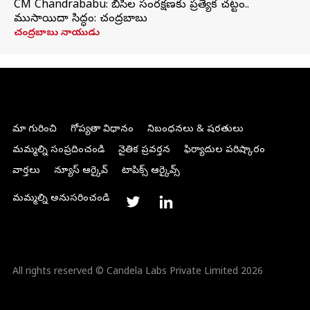
CM Chandrababu: బీసీల సంరక్షణకు ప్రత్యేక చట్టం..
ముసాయిదా సిద్ధం: చంద్రబాబు
చంద్రబాబు నాయుడు
మా గురించి
గోప్యతా విధానం
నిబంధనలు & షరతులు
మమ్మల్ని సంప్రదించండి
నైతిక ప్రవర్తన
ఫిర్యాదుల పరిష్కారం
వార్తలు
న్యూస్ ఆర్కైవ్
టాపిక్స్ ఆర్కైవ్స్
మమ్మల్ని అనుసరించండి
All rights reserved © Candela Labs Private Limited 2026