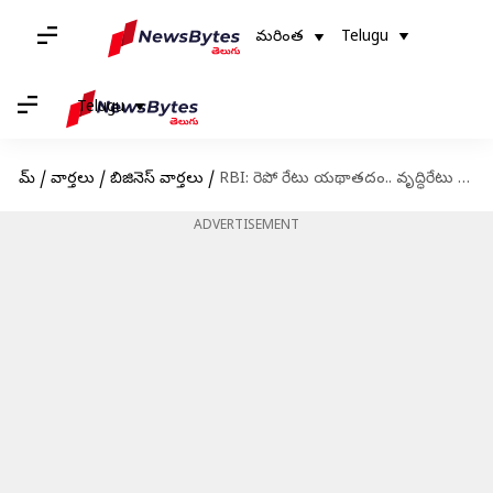
మరింత
Telugu
Telugu
హోమ్
/
వార్తలు
/
బిజినెస్ వార్తలు
/
RBI: రెపో రేటు యథాతదం.. వృద్ధిరేటు అంచనాల పెంపు
ADVERTISEMENT