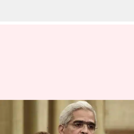
RBI: రెపో రేటు యథాతదం..
వృద్ధిరేటు అంచనాల పెంపు
వ్రాసిన వారు
Dec 08, 2023
11:40 am
Sirish Praharaju