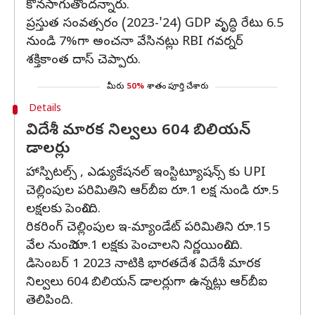
కొనసాగుతోందన్నారు.
ప్రస్తుత సంవత్సరం (2023-'24) GDP వృద్ధి రేటు 6.5
నుండి 7%గా అంచనా వేసినట్లు RBI గవర్నర్
శక్తికాంత దాస్ చెప్పారు.
మీరు
50%
శాతం పూర్తి చేశారు
Details
విదేశీ మారక నిల్వలు 604 బిలియన్‌
డాలర్లు
హాస్పిటల్స్ , ఎడ్యుకేషనల్ ఇంస్టిట్యూషన్స్ కు UPI
చెల్లింపుల పరిమితిని ఆర్‌బీఐ రూ.1 లక్ష నుండి రూ.5
లక్షలకు పెంచింది.
రికరింగ్‌ చెల్లింపుల ఇ-మ్యాండేట్‌ పరిమితిని రూ.15
వేల నుంచి రూ.1 లక్షకు పెంచాలని నిర్ణయించింది.
డిసెంబర్‌ 1 2023 నాటికి భారతదేశ విదేశీ మారక
నిల్వలు 604 బిలియన్‌ డాలర్లుగా ఉన్నట్లు ఆర్‌బీఐ
తెలిపింది.