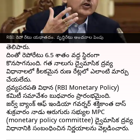
ఈ వార్తాకథనం ఏంటి
రిజర్వ్ బ్యాంక్ ఆఫ్ ఇండియా
(RBI) ద్రవ్య విధాన
కమిటీ (MPC) కీలకమైన రుణ రేటును యథాతథంగా
RBI: రెపో రేటు యథాతదం.. వృద్ధిరేటు అంచనాల పెంపు
ఉంచుతున్నట్లు గవర్నర్‌ శక్తికాంత దాస్‌ శుక్రవారం
తెలిపారు.
దింతో రెపోరేటు 6.5 శాతం వద్ద స్థిరంగా
కొనసాగనుంది. గత నాలుగు ద్వైమాసిక ద్రవ్య
విధానాలలో కీలకమైన రుణ రేట్లలో ఎలాంటి మార్పు
చేయలేదు.
ద్రవ్యపరపతి విధాన (RBI Monetary Policy)
కమిటీ సమావేశం బుధవారం ప్రారంభమైంది.
రిజర్వ్ బ్యాంక్ ఆఫ్ ఇండియా గవర్నర్ శక్తికాంత దాస్
శుక్రవారం నాడు ఆరుగురు సభ్యుల MPC
(monetary policy committee) ద్వైమాసిక ద్రవ్య