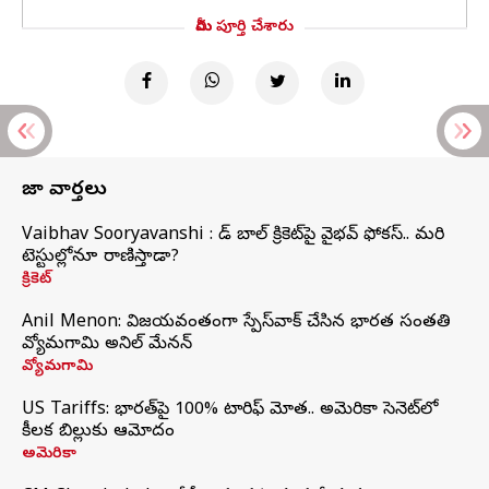
మీరు పూర్తి చేశారు
తాజా వార్తలు
Vaibhav Sooryavanshi : రెడ్ బాల్ క్రికెట్‌పై వైభవ్ ఫోకస్.. మరి
టెస్టుల్లోనూ రాణిస్తాడా?
క్రికెట్
Anil Menon: విజయవంతంగా స్పేస్‌వాక్‌ చేసిన భారత సంతతి
వ్యోమగామి అనిల్‌ మేనన్
వ్యోమగామి
US Tariffs: భారత్‌పై 100% టారిఫ్‌ మోత.. అమెరికా సెనెట్‌లో
కీలక బిల్లుకు ఆమోదం
అమెరికా