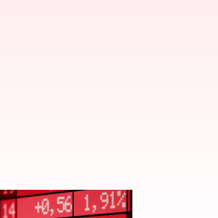
ి కారణం