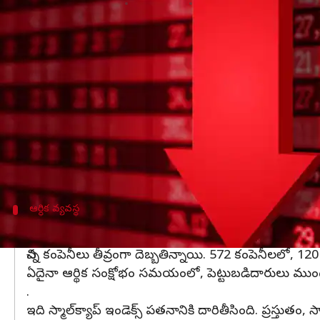
వ్రాసిన వారు
Mar 30, 2023
03:51 pm
Nishkala Sathivada
ఈ వార్తాకథనం ఏంటి
గత వారాల్లో బిఎస్‌ఇ
సెన్సెక్స్
తీవ్రంగా దెబ్బతింది, గత న
బిఎస్‌ఇ స్మాల్‌క్యాప్ ఇండెక్స్ 5% పడిపోయింది.
గత రెండు నెలల్లో CPI ద్రవ్యోల్బణం 6.5% నుండి 6.4% 
సమావేశంలో, ఆర్ బి ఐ రెపోను 25 బేసిస్ పాయింట్లకు ప
ఇది కాకుండా, బ్యాంకింగ్ రంగంలో సంక్షోభం కూడా ఆంద
ఆర్ధిక వ్యవస్థ
ప్రపంచ ఆర్ధిక సంక్షోభం వలన చిన్న కంపెనీలు త
చిన్న కంపెనీలు తీవ్రంగా దెబ్బతిన్నాయి. 572 కంపెనీలలో
ఏదైనా ఆర్థిక సంక్షోభం సమయంలో, పెట్టుబడిదారులు ముందుగా చిన్
.
ఇది స్మాల్‌క్యాప్ ఇండెక్స్ పతనానికి దారితీసింది. ప్రస్తుతం, 