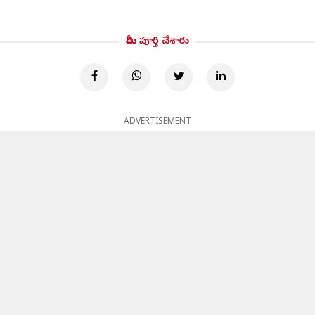
మీరు పూర్తి చేశారు
ADVERTISEMENT