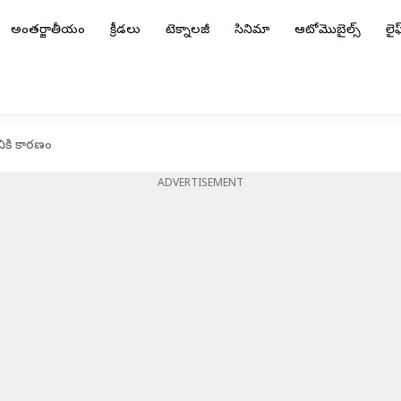
అంతర్జాతీయం
క్రీడలు
టెక్నాలజీ
సినిమా
ఆటోమొబైల్స్
లైఫ్
నికి కారణం
ADVERTISEMENT