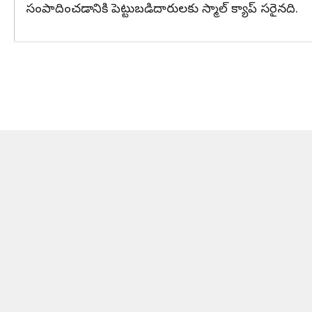
సంపాదించడానికి పెట్టుబడిదారులకు స్మాల్ క్యాప్ సరైనది.