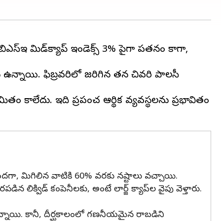
్‌ఇ మిడ్‌క్యాప్ ఇండెక్స్ 3% పైగా పతనం కాగా,
లు ఉన్నాయి. ఫిబ్రవరిలో జరిగిన తన చివరి పాలసీ
తం కాలేదు. ఇది ప్రపంచ ఆర్థిక వ్యవస్థలను ప్రభావితం
ొందగా, మిగిలిన వాటికి 60% వరకు నష్టాలు వచ్చాయి.
డిన లిక్విడ్ కంపెనీలకు, అంటే లార్జ్ క్యాప్‌ల వైపు వెళ్తారు.
ిలువతో ఉన్నాయి. కానీ, దీర్ఘకాలంలో గణనీయమైన రాబడిని