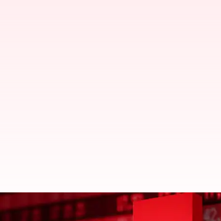
స్మాల్ క్యాప్ స్టాక్స్ పతనమవుతుండడానిక