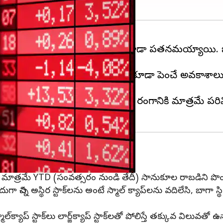
ెలలోనే 4% పడిపోయింది. సూచీలు కూడా పతనమయ్యాయి. బిఎస
ఉంది కాబట్టి ఆర్ బి ఐ వడ్డీ రేట్లను కూడా పెంచే అవకాశా
ెంచింది.
ోళన పెంచుతుంది. ఈ సమస్య ఒక్క రంగానికి మాత్రమే పరిమి
ీవ్రంగా దెబ్బతిన్నాయి
, 120 మాత్రమే YTD (సంవత్సరం నుండి తేదీ) సానుకూల రాబడిని ప
న అస్థిర స్టాక్‌లను అంటే స్మాల్ క్యాప్‌లను వదిలేసి, బాగా స్థిరప
స్మాల్‌క్యాప్ స్టాక్‌లు లార్జ్‌క్యాప్ స్టాక్‌లతో పోలిస్తే తక్కువ వ