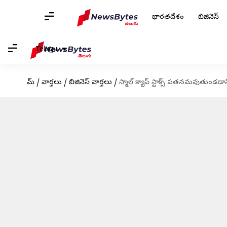
భారతదేశం
బిజినెస్
Telugu
హోమ్
/
వార్తలు
/
బిజినెస్ వార్తలు
/
స్మాల్ క్యాప్ స్టాక్స్ పతనమవుతుండడా