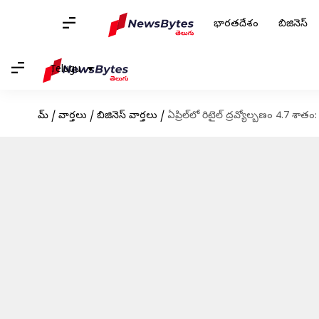
భారతదేశం
బిజినెస్
Telugu
హోమ్
/
వార్తలు
/
బిజినెస్ వార్తలు
/
ఏప్రిల్‌లో రిటైల్ ద్రవ్యోల్బణం 4.7 శాత