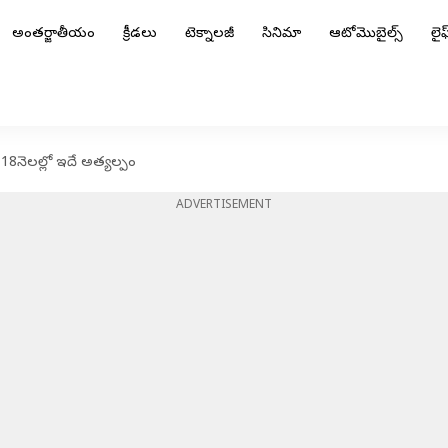
అంతర్జాతీయం
క్రీడలు
టెక్నాలజీ
సినిమా
ఆటోమొబైల్స్
లైఫ్
ం: 18నెలల్లో ఇదే అత్యల్పం
ADVERTISEMENT