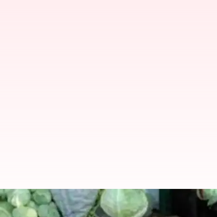
ఏప్రిల్‌లో రిటైల్ ద్రవ్యోల్బణం 4.7 శాత