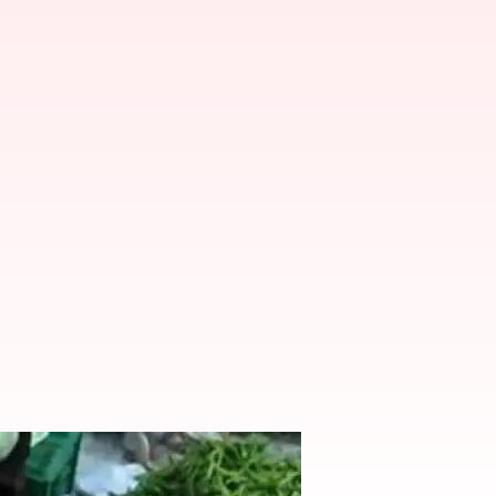
ం: 18నెలల్లో ఇదే అత్యల్పం