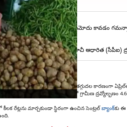
నికి పడిపోయింది. మార్చిలో 5.66 శాతం నమోదు కావడం గమనార
వ నమోదుకావడం ఇదే తొలిసారి.
 కూడా ఇదే మొదటిసారి.
ించినట్లేనా?
 2023లో 6.44 శాతంగా ఉంది. ఆహార ధరల తగ్గుదల కారణంగా ఏప్రిల్‌లో
ల్‌లో 3.84 శాతానికి పడిపోయింది. ఏప్రిల్‌లో గ్రామీణ ద్రవ్యోల్బణ
్షలో కీలక రేట్లను మార్చకుండా స్థిరంగా ఉంచిన సెంట్రల్
బ్యాంక్‌
కు ఈ 
ంది.