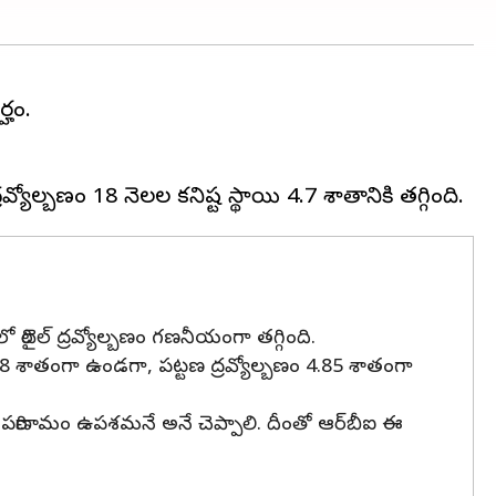
్హం.
 రిటైల్ ద్రవ్యోల్బణం గణనీయంగా తగ్గింది.
ం 4.68 శాతంగా ఉండగా, పట్టణ ద్రవ్యోల్బణం 4.85 శాతంగా
పరిణామం ఉపశమనే అనే చెప్పాలి. దీంతో ఆర్‌బీఐ ఈ