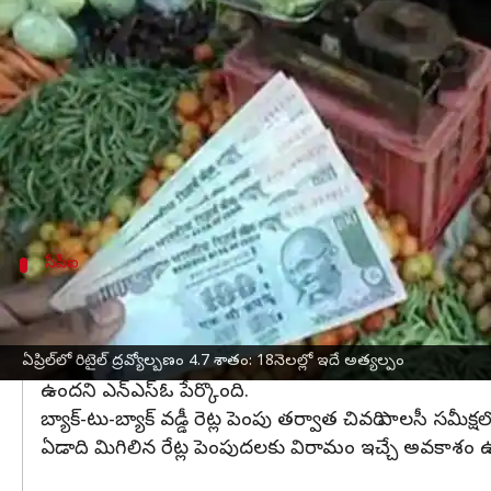
వ్రాసిన వారు
May 12, 2023
06:31 pm
Stalin
ఈ వార్తాకథనం ఏంటి
భారతదేశం
లో రిటైల్ ద్రవ్యోల్బణం ఏప్రిల్‌లో 4.7 శాతా
అక్టోబర్ 2021 నుంచి రిటైల్ ద్రవ్యోల్బణం ఇంత తక్కు
నవంబర్ 2021 నుంచి 5 శాతానికి దిగువకు పడిపోవడం
సీపీఐ
ఇక వడ్డీ రేట్ల పెంపుదలకు ఆర్‌బీఐ విరామం ప్రకట
రిటైల్ ద్రవ్యోల్బణం మార్చిలో 2023లో 5.66 శాతం, ఫిబ్రవరి
ఆహార
ధర
ల ద్రవ్యోల్బణం మార్చిలో 4.79 శాతం నుంచి ఏప్రి
ఏప్రిల్‌లో రిటైల్ ద్రవ్యోల్బణం 4.7 శాతం: 18నెలల్లో ఇదే అత్యల్పం
ఉందని ఎన్ఎస్ఓ పేర్కొంది.
బ్యాక్-టు-బ్యాక్ వడ్డీ రెట్ల పెంపు తర్వాత చివరి పాలసీ సమీక
ఏడాది మిగిలిన రేట్ల పెంపుదలకు విరామం ఇచ్చే అవకాశం ఉ