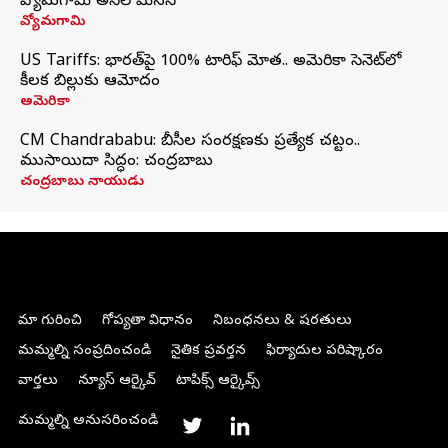
వ్యోమగామి అనిల్‌ మేనన్
వ్యోమగామి
US Tariffs: భారత్‌పై 100% టారిఫ్‌ మోత.. అమెరికా సెనెట్‌లో
కీలక బిల్లుకు ఆమోదం
అమెరికా
CM Chandrababu: బీసీల సంరక్షణకు ప్రత్యేక చట్టం..
ముసాయిదా సిద్ధం: చంద్రబాబు
చంద్రబాబు నాయుడు
మా గురించి
గోప్యతా విధానం
నిబంధనలు & షరతులు
మమ్మల్ని సంప్రదించండి
నైతిక ప్రవర్తన
ఫిర్యాదుల పరిష్కారం
వార్తలు
న్యూస్ ఆర్కైవ్
టాపిక్స్ ఆర్కైవ్స్
మమ్మల్ని అనుసరించండి