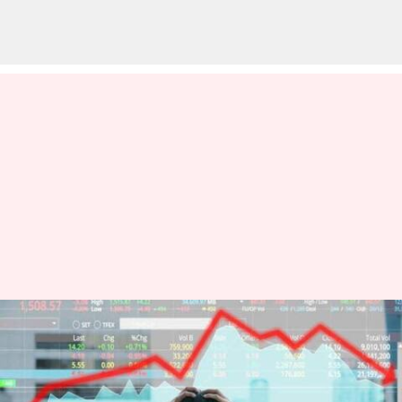
stock Market: భారీ నష్టాలతో దేశీయ
స్టాక్ మార్కెట్లు ప్రారంభం .. సెన్సెక్స్‌
3000 పాయింట్లు డౌన్‌