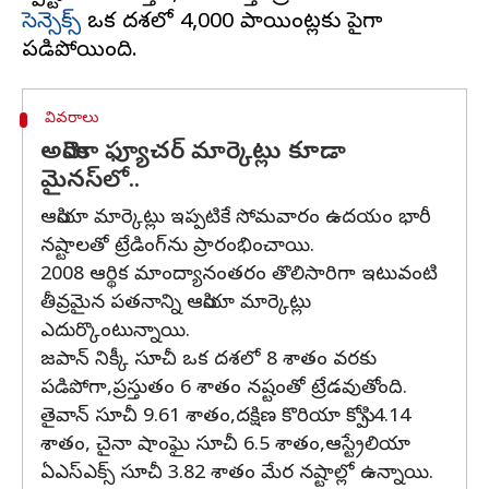
సెన్సెక్స్
ఒక దశలో 4,000 పాయింట్లకు పైగా
వివరాలు
అమెరికా ఫ్యూచర్ మార్కెట్లు కూడా
మైనస్‌లో..
ఆసియా మార్కెట్లు ఇప్పటికే సోమవారం ఉదయం భారీ
నష్టాలతో ట్రేడింగ్‌ను ప్రారంభించాయి.
2008 ఆర్థిక మాంద్యానంతరం తొలిసారిగా ఇటువంటి
తీవ్రమైన పతనాన్ని ఆసియా మార్కెట్లు
ఎదుర్కొంటున్నాయి.
జపాన్ నిక్కీ సూచీ ఒక దశలో 8 శాతం వరకు
పడిపోగా,ప్రస్తుతం 6 శాతం నష్టంతో ట్రేడవుతోంది.
తైవాన్ సూచీ 9.61 శాతం,దక్షిణ కొరియా కోస్పి 4.14
శాతం, చైనా షాంఘై సూచీ 6.5 శాతం,ఆస్ట్రేలియా
ఏఎస్‌ఎక్స్ సూచీ 3.82 శాతం మేర నష్టాల్లో ఉన్నాయి.