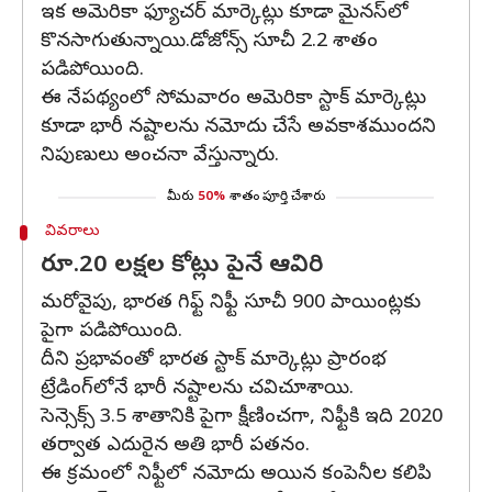
ఇక అమెరికా ఫ్యూచర్ మార్కెట్లు కూడా మైనస్‌లో
కొనసాగుతున్నాయి.డోజోన్స్ సూచీ 2.2 శాతం
పడిపోయింది.
ఈ నేపథ్యంలో సోమవారం అమెరికా స్టాక్ మార్కెట్లు
కూడా భారీ నష్టాలను నమోదు చేసే అవకాశముందని
నిపుణులు అంచనా వేస్తున్నారు.
మీరు
50%
శాతం పూర్తి చేశారు
వివరాలు
రూ.20 లక్షల కోట్లు పైనే ఆవిరి
మరోవైపు, భారత గిఫ్ట్ నిఫ్టీ సూచీ 900 పాయింట్లకు
పైగా పడిపోయింది.
దీని ప్రభావంతో భారత స్టాక్ మార్కెట్లు ప్రారంభ
ట్రేడింగ్‌లోనే భారీ నష్టాలను చవిచూశాయి.
సెన్సెక్స్ 3.5 శాతానికి పైగా క్షీణించగా, నిఫ్టీకి ఇది 2020
తర్వాత ఎదురైన అతి భారీ పతనం.
ఈ క్రమంలో నిఫ్టీలో నమోదు అయిన కంపెనీల కలిపి