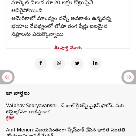
మార్కెట్ విలువ రూ.20 లక్షల కోట్లు పైనే
ఆవిరైపోయింది.
అమెరికాలో మాంద్యం వచ్చే అవకాశం ఉన్నదన్న
భయాల నేపథ్యంలో లోహ రంగ షేర్లు బలమైన
నష్టాలను ఎదుర్కొన్నాయి.
మీరు పూర్తి చేశారు
తాజా వార్తలు
Vaibhav Sooryavanshi : రెడ్ బాల్ క్రికెట్‌పై వైభవ్ ఫోకస్.. మరి
టెస్టుల్లోనూ రాణిస్తాడా?
క్రికెట్
Anil Menon: విజయవంతంగా స్పేస్‌వాక్‌ చేసిన భారత సంతతి