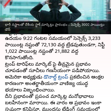
వ్రాసిన వారు
Apr 07, 2025
10:01 am
Sirish Praharaju
ఈ వార్తాకథనం ఏంటి
భారీ నష్టాలతో దేశీయ స్టాక్ మార్కెట్లు ప్రారంభం .. సెన్సెక్స్‌ 3000 పాయింట్లు
దేశీయ స్టాక్ మార్కెట్లు సోమవారం ఉదయం భారీ
డౌన్‌
నష్టాల్లో ప్రారంభమయ్యాయి.
ఉదయం 9:22 గంటల సమయంలో సెన్సెక్స్ 3,233
పాయింట్ల నష్టంతో 72,130 వద్ద ట్రేడవుతుండగా, నిఫ్టీ
1,022 పాయింట్ల నష్టంతో 21,882 వద్ద
కొనసాగుతోంది.
ట్రంప్ టారిఫ్‌లు మార్కెట్ పై తీవ్రమైన ప్రభావం
చూపడంతో సూచీలు గణనీయంగా పడిపోయాయి.
అమెరికా అధ్యక్షుడు
డొనాల్డ్ ట్రంప్
ప్రకటించిన ఆంక్షల
కారణంగా అంతర్జాతీయంగా వాణిజ్య యుద్ధ
భయాలు విజృంభించాయి.
దీని ప్రభావంతో ప్రపంచ మార్కెట్ల మనోభావాలు
బలహీనంగా మారాయి. ఈ వారం ఆ ప్రభావం ఇంకా
స్పష్టంగా కనిపిస్తూ, ముందస్తు ట్రేడింగ్ సమయంలో