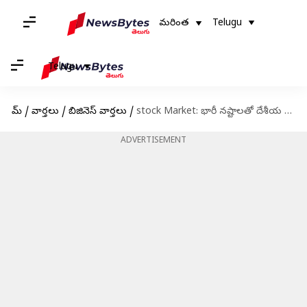
మరింత
Telugu
Telugu
హోమ్
/
వార్తలు
/
బిజినెస్ వార్తలు
/
stock Market: భారీ నష్టాలతో దేశీయ స్టాక్ మార్కెట్లు ప్రారంభం .. సెన్సెక్స్‌ 3000 పాయింట్లు డౌన్‌
ADVERTISEMENT