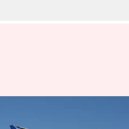
ఏడాది చివరి నాటికి 15,000 మంది
ఉద్యోగులను నియంమించుకునే
యోచనలో యునైటెడ్ ఎయిర్‌లైన్స్