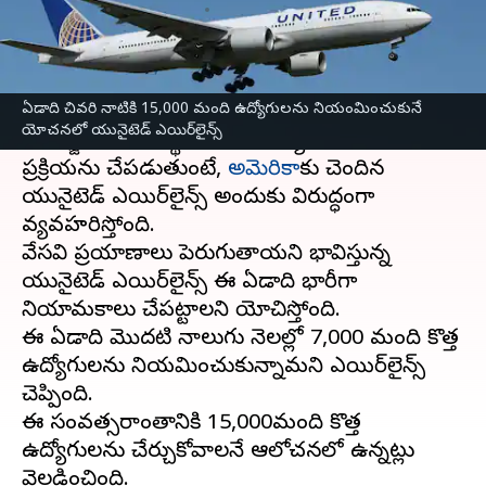
వ్రాసిన వారు
May 04, 2023
03:19 pm
Stalin
ఈ వార్తాకథనం ఏంటి
ఏడాది చివరి నాటికి 15,000 మంది ఉద్యోగులను నియంమించుకునే
ఒక పక్క ఖర్చును తగ్గించుకునేందుకు ప్రధాన
యోచనలో యునైటెడ్ ఎయిర్‌లైన్స్
అంతర్జాతీయ సంస్థలు తమ ఉద్యోగుల తొలగింపు
ప్రక్రియను చేపడుతుంటే,
అమెరికా
కు చెందిన
యునైటెడ్ ఎయిర్‌లైన్స్ అందుకు విరుద్ధంగా
వ్యవహరిస్తోంది.
వేసవి ప్రయాణాలు పెరుగుతాయని భావిస్తున్న
యునైటెడ్ ఎయిర్‌లైన్స్ ఈ ఏడాది భారీగా
నియామకాలు చేపట్టాలని యోచిస్తోంది.
ఈ ఏడాది మొదటి నాలుగు నెలల్లో 7,000 మంది కొత్త
ఉద్యోగులను నియమించుకున్నామని ఎయిర్‌లైన్స్
చెప్పింది.
ఈ సంవత్సరాంతానికి 15,000మంది కొత్త
ఉద్యోగులను చేర్చుకోవాలనే ఆలోచనలో ఉన్నట్లు