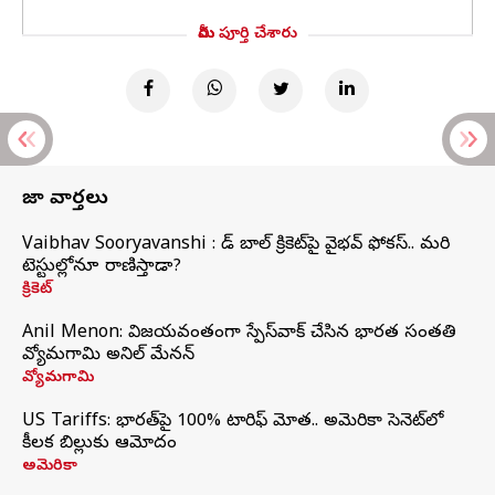
మీరు పూర్తి చేశారు
తాజా వార్తలు
Vaibhav Sooryavanshi : రెడ్ బాల్ క్రికెట్‌పై వైభవ్ ఫోకస్.. మరి
టెస్టుల్లోనూ రాణిస్తాడా?
క్రికెట్
Anil Menon: విజయవంతంగా స్పేస్‌వాక్‌ చేసిన భారత సంతతి
వ్యోమగామి అనిల్‌ మేనన్
వ్యోమగామి
US Tariffs: భారత్‌పై 100% టారిఫ్‌ మోత.. అమెరికా సెనెట్‌లో
కీలక బిల్లుకు ఆమోదం
అమెరికా