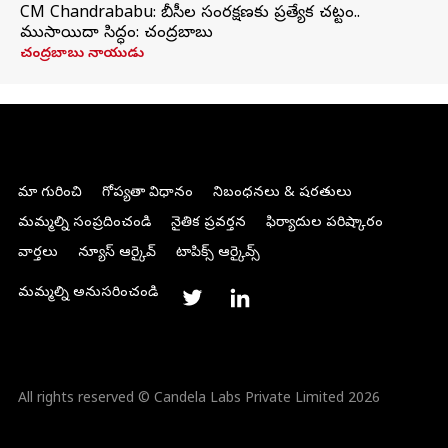
CM Chandrababu: బీసీల సంరక్షణకు ప్రత్యేక చట్టం..
ముసాయిదా సిద్ధం: చంద్రబాబు
చంద్రబాబు నాయుడు
మా గురించి
గోప్యతా విధానం
నిబంధనలు & షరతులు
మమ్మల్ని సంప్రదించండి
నైతిక ప్రవర్తన
ఫిర్యాదుల పరిష్కారం
వార్తలు
న్యూస్ ఆర్కైవ్
టాపిక్స్ ఆర్కైవ్స్
మమ్మల్ని అనుసరించండి
All rights reserved © Candela Labs Private Limited 2026