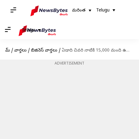
మరింత
Telugu
Telugu
హోమ్
/
వార్తలు
/
బిజినెస్ వార్తలు
/
ఏడాది చివరి నాటికి 15,000 మంది ఉద్యోగులను నియంమించుకునే యోచనలో యునైటెడ్ ఎయిర్‌లైన్స్
ADVERTISEMENT