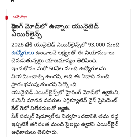
అమెరికా
హైరింగ్ మోడ్‌లో ఉన్నాం: యునైటెడ్
ఎయిర్‌లైన్స్‌
2026 నాటికి యునైటెడ్ ఎయిర్‌లైన్స్‌లో 93,000 మంది
ఉద్యోగులు
ఉండాలనే లక్ష్యంతో ఈ నియామకాలు
చేపడుతున్నట్లు యాజమాన్యం తెలిపింది.
ఇందుకోసం మరో 50వేల మంది ఉద్యోగులను
నియమించాల్సి ఉందని, అది ఈ ఏడాది నుంచి
ప్రారంభమవుతుందని పేర్కొంది.
యునైటెడ్ ఎయిర్‌లైన్స్‌లో హైరింగ్ మోడ్‌లో ఉన్నామని,
కంపెనీ మానవ వనరుల ఎగ్జిక్యూటివ్ వైస్ ప్రెసిడెంట్
కేట్ గెబో విలేకరులతో అన్నారు.
పీక్ సమ్మర్ షెడ్యూల్‌ను నిర్వహించడానికి తమ వద్ద
ఇప్పటికే తగినంత మంది పైలట్లు ఉన్నారని ఎయిర్‌లైన్
అధికారులు తెలిపారు.