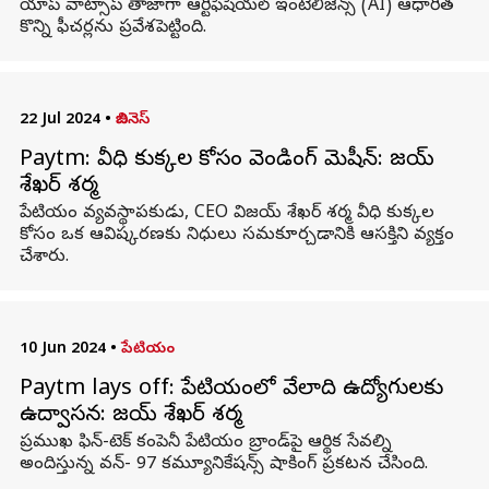
యాప్‌ వాట్సాప్ తాజాగా ఆర్టిఫిషియల్‌ ఇంటెలిజెన్స్ (AI) ఆధారిత
కొన్ని ఫీచర్లను ప్రవేశపెట్టింది.
22 Jul 2024
•
బిజినెస్
Paytm: వీధి కుక్కల కోసం వెండింగ్ మెషీన్‌: విజయ్
శేఖర్ శర్మ
పేటియం వ్యవస్థాపకుడు, CEO విజయ్ శేఖర్ శర్మ వీధి కుక్కల
కోసం ఒక ఆవిష్కరణకు నిధులు సమకూర్చడానికి ఆసక్తిని వ్యక్తం
చేశారు.
10 Jun 2024
•
పేటియం
Paytm lays off: పేటియంలో వేలాది ఉద్యోగులకు
ఉద్వాసన: విజయ్ శేఖర్ శర్మ
ప్రముఖ ఫిన్‌-టెక్ కంపెనీ పేటియం బ్రాండ్‌పై ఆర్థిక సేవల్ని
అందిస్తున్న వన్- 97 కమ్యూనికేషన్స్ షాకింగ్ ప్రకటన చేసింది.