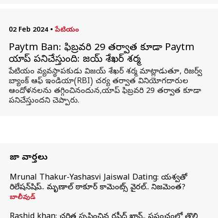
02 Feb 2024
•
పేటియం
Paytm Ban: ఫిబ్రవరి 29 తర్వాత కూడా Paytm
యాప్ పనిచేస్తుంది: విజయ్ శేఖర్ శర్మ
పేటియం వ్యవస్థాపకుడు విజయ్ శేఖర్ శర్మ మాట్లాడుతూ, రిజర్వ్
బ్యాంక్ ఆఫ్ ఇండియా(RBI) చర్య తర్వాత వినియోగదారుల
ఆందోళనలను తగ్గించినందున,యాప్ ఫిబ్రవరి 29 తర్వాత కూడా
పనిచేస్తుందని చెప్పారు.
తాజా వార్తలు
Mrunal Thakur-Yashasvi Jaiswal Dating: యశస్వితో
రిలేషన్‌షిప్.. మృణాల్ ఠాకూర్ కామెంట్స్ వైరల్.. నిజమెంత?
బాలీవుడ్
Rashid khan: చరిత్ర సృష్టించిన రషీద్ ఖాన్.. ప్రపంచంలో తొలి