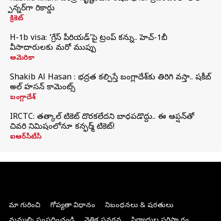
స్పిన్నర్‌గా రికార్డు
క్రికెట్
H-1b visa: 'గ్రేస్‌ పీరియడ్‌'పై ట్రంప్‌ కన్ను.. హెచ్‌-1బీ
వీసాదారులకు మరో ముప్పు
అమెరికా
Shakib Al Hasan : భద్రత కల్పిస్తే బంగ్లాదేశ్‌కు తిరిగి వస్తా.. షకీబ్
అల్ హసన్ కామెంట్స్
బంగ్లాదేశ్
IRCTC: తత్కాల్ టికెట్ దొరకలేదని బాధపడొద్దు.. ఈ ఆప్షన్‌తో
చివరి నిమిషంలోనూ కన్ఫర్మ్ టికెట్!
ఐఆర్‌సీటీసీ
మా గురించి
గోప్యతా విధానం
నిబంధనలు & షరతులు
మమ్మల్ని సంప్రదించండి
నైతిక ప్రవర్తన
ఫిర్యాదుల పరిష్కారం