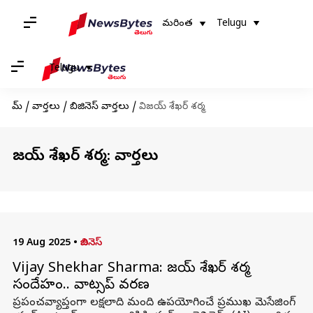
మరింత
Telugu
Telugu
హోమ్
/
వార్తలు
/
బిజినెస్ వార్తలు
/
విజయ్ శేఖర్ శర్మ
విజయ్ శేఖర్ శర్మ: వార్తలు
19 Aug 2025
•
బిజినెస్
Vijay Shekhar Sharma: విజయ్‌ శేఖర్‌ శర్మ
సందేహం.. వాట్సప్‌ వివరణ
ప్రపంచవ్యాప్తంగా లక్షలాది మంది ఉపయోగించే ప్రముఖ మెసేజింగ్‌