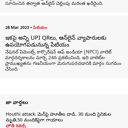
సూచించిన తర్వాత ఆన్‌లైన్ చెల్లింపు మరింత ఖరీదైంది.
28 Mar 2023
•
పేటియం
ఇకపై అన్ని UPI QRలు, ఆన్‌లైన్ వ్యాపారులకు
ఉపయోగపడునున్న పేటియం
నేషనల్ పేమెంట్స్ కార్పొరేషన్ ఆఫ్ ఇండియా (NPCI) వాలెట్
మార్గదర్శకాలను మార్చి 24న ప్రకటించింది, ఇది వాలెట్‌ల
ప్రాముఖ్యతను గణనీయంగా మెరుగుపరచడానికి మార్గం సుగమం
చేసింది.
తాజా వార్తలు
Houthi attack: యెమెన్‌పై హూతీల దాడి.. 30 మంది సైనికుల
మృతి,50 మందికిపైగా గాయాలు
హౌతీ రెబెల్స్