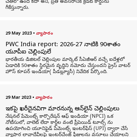
చేతిలో ఉంది కదా అని, ప్రతి అవసరానికి క్రెడిట్ కార్డును
గీకేస్తున్నారు.
29 May 2023
•
వ్యాపారం
PWC India report: 2026-27 నాటికి 90శాతం
యూపీఐ చెల్లింపులే
భారతీయ డిజిటల్ చెల్లింపుల మార్కెట్ సీఏజీఆర్ వచ్చే ఐదేళ్లలో
ఏడాదికి 50శాతం స్థిరమైన వృద్ధిని నమోదు చేస్తుందని ప్రైస్ వాటర్
హౌస్ కూపర్ ఇండియా( పీడబ్ల్యూసీ) నివేదిక పేర్కొంది.
29 Mar 2023
•
వ్యాపారం
ఇకపై ఖరీదైనవిగా మారనున్న ఆన్‌లైన్ చెల్లింపులు
నేషనల్ పేమెంట్స్ కార్పొరేషన్ ఆఫ్ ఇండియా (NPCI) ఒక
నోటీసులో, వాలెట్ లేదా కార్డ్‌ల వంటి ప్రీపెయిడ్ టూల్స్ ను
ఉపయోగించి యూనిఫైడ్ పేమెంట్స్ ఇంటర్‌ఫేస్ (UPI) ద్వారా చేసే
వ్యాపార లావాదేవీలపై ఇంటర్‌చేంజ్ ఫీజులను వసూలు చేయాలని