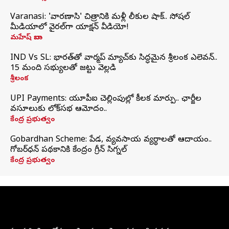
Varanasi: 'వారణాసి' చిత్రానికి మళ్లీ లీకుల షాక్.. సోషల్
మీడియాలో వైరల్‌గా యాక్షన్ వీడియో!
మహేష్ బాబు
IND Vs SL: భారత్‌తో వార్మప్‌ మ్యాచ్‌కు సిద్ధమైన శ్రీలంక ఎలెవన్..
15 మంది సభ్యులతో జట్టు వెల్లడి
శ్రీలంక
UPI Payments: యూపీఐ చెల్లింపుల్లో కీలక మార్పు.. ఛార్జీల
వసూలుకు లోక్‌సభ ఆమోదం..
కేంద్ర ప్రభుత్వం
Gobardhan Scheme: పేడ, వ్యవసాయ వ్యర్థాలతో ఆదాయం..
గోబర్‌ధన్ పథకానికి కేంద్రం గ్రీన్ సిగ్నల్
కేంద్ర ప్రభుత్వం