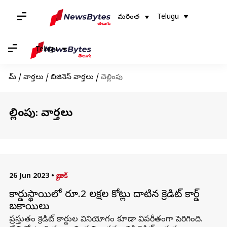
మరింత
Telugu
Telugu
హోమ్
/
వార్తలు
/
బిజినెస్ వార్తలు
/
చెల్లింపు
చెల్లింపు: వార్తలు
26 Jun 2023
•
బ్యాంక్
రికార్డుస్థాయిలో రూ.2 లక్షల కోట్లు దాటిన క్రెడిట్ కార్డ్
బకాయిలు
ప్రస్తుతం క్రెడిట్ కార్డుల వినియోగం కూడా విపరీతంగా పెరిగింది.