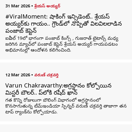
31 Mar 2026
•
శ్రేయస్ అయ్యర్
#ViralMoment: షాకింగ్ ఇన్సిడెంట్.. శ్రేయస్
అయ్యర్‎కు గాయం.. గ్రౌండ్‎లో నొప్పితో విలవిలలాడిన
పంజాబ్ కెప్టెన్
ఐపీఎల్ 19లో భాగంగా పంజాబ్ కింగ్స్ , గుజరాత్ టైటాన్స్ మధ్య
జరిగిన మ్యాచ్‌లో పంజాబ్ కెప్టెన్ శ్రేయస్ అయ్యర్ గాయపడటం
అభిమానుల్లో ఆందోళన కలిగించింది.
12 Mar 2026
•
వ‌రుణ్ చ‌క్ర‌వ‌ర్తి
Varun Chakravarthy:అగ్రస్థానం కోల్పోయిన
మిస్టరీ బౌలర్.. టాప్‌లోకి రషీద్ ఖాన్
గత కొన్ని రోజులుగా బౌలింగ్ విభాగంలో అగ్రస్థానంలో
కొనసాగుతున్న టీమ్ఇండియా స్పిన్నర్ వరుణ్ చక్రవర్తి తాజాగా తన
టాప్ ర్యాంక్‌ను కోల్పోయాడు.