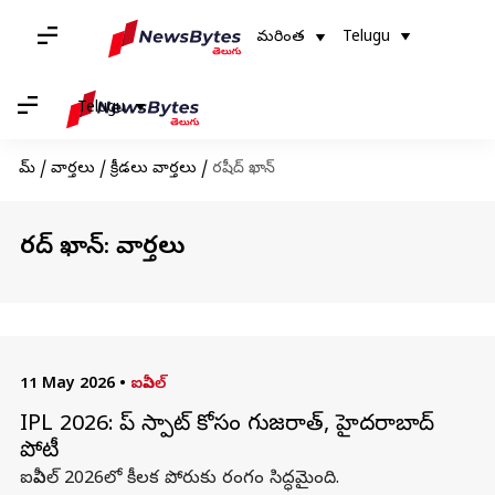
మరింత
Telugu
Telugu
హోమ్
/
వార్తలు
/
క్రీడలు వార్తలు
/
రషీద్ ఖాన్
రషీద్ ఖాన్: వార్తలు
11 May 2026
•
ఐపీఎల్
IPL 2026: టాప్ స్పాట్ కోసం గుజరాత్, హైదరాబాద్
పోటీ
ఐపీఎల్ 2026లో కీలక పోరుకు రంగం సిద్ధమైంది.