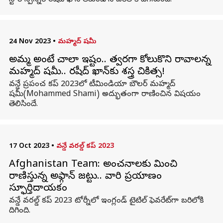
స్టార్ స్పిన్నర్ రషీద్ ఖాన్ లేకుండానే బరిలోకి దిగనుంది.
24 Nov 2023
•
మహ్మద్ షమీ
అమ్మ అంటే చాలా ఇష్టం.. త్వరగా కోలుకొని రావాలన్న
మహ్మద్ షమీ.. రషీద్ ఖాన్‌కు శస్త్ర చికిత్స!
వన్డే ప్రపంచ కప్ 2023లో టీమిండియా బౌలర్ మహ్మద్
షమీ(Mohammed Shami) అద్భుతంగా రాణించిన విషయం
తెలిసిందే.
17 Oct 2023
•
వన్డే వరల్డ్ కప్ 2023
Afghanistan Team: అంచనాలకు మించి
రాణిస్తున్న అఫ్గాన్ జట్టు.. వారి ప్రయాణం
స్ఫూర్తిదాయకం
వన్డే వరల్డ్ కప్ 2023 టోర్నీలో ఇంగ్లండ్ టైటిల్ ఫెవరేట్‌గా బరిలోకి
దిగింది.