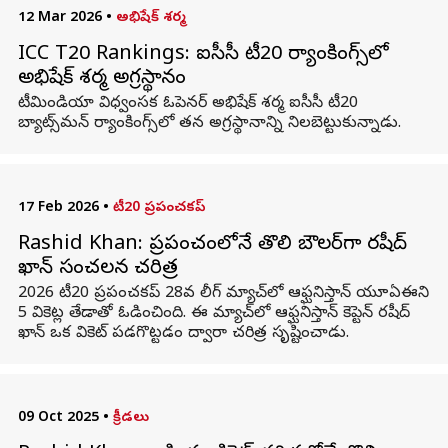
12 Mar 2026
•
అభిషేక్ శర్మ
ICC T20 Rankings: ఐసీసీ టీ20 ర్యాంకింగ్స్‌లో
అభిషేక్‌ శర్మ అగ్రస్థానం
టీమిండియా విధ్వంసక ఓపెనర్‌ అభిషేక్‌ శర్మ ఐసీసీ టీ20
బ్యాట్స్‌మన్‌ ర్యాంకింగ్స్‌లో తన అగ్రస్థానాన్ని నిలబెట్టుకున్నాడు.
17 Feb 2026
•
టీ20 ప్రపంచకప్‌
Rashid Khan: ప్రపంచంలోనే తొలి బౌలర్‌గా రషీద్
ఖాన్ సంచలన చరిత్ర
2026 టీ20 ప్రపంచకప్ 28వ లీగ్ మ్యాచ్‌లో ఆఫ్ఘనిస్తాన్ యూఏఈని
5 వికెట్ల తేడాతో ఓడించింది. ఈ మ్యాచ్‌లో ఆఫ్ఘనిస్తాన్ కెప్టెన్ రషీద్
ఖాన్ ఒక వికెట్ పడగొట్టడం ద్వారా చరిత్ర సృష్టించాడు.
09 Oct 2025
•
క్రీడలు