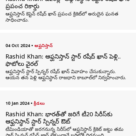
ప్రపంచ రికార్డు
ఆఫ్ఘనిస్తాన్ కెప్టెన్ రషీద్ ఖాన్ ప్రపంచ క్రికెట్‌లో అరుదైన ఘనత
సాధించాడు.
04 Oct 2024
•
ఆఫ్ఘనిస్తాన్
Rashid Khan: ఆఫ్ఘనిస్తాన్ స్టార్ రషీద్ ఖాన్ పెళ్లి..
ఫొటోలు వైరల్‌
ఆఫ్ఘనిస్తాన్ స్టార్ స్పిన్నర్ రషీద్ ఖాన్ వివాహం చేసుకున్నారు.
ఆయన తన పెళ్లి ఆఫ్ఘనిస్థాన్ రాజధాని కాబూల్‌లో నిర్వహించారు.
10 Jan 2024
•
క్రీడలు
Rashid Khan: భారత్‌తో జరిగే టీ20 సిరీస్‌కు
ఆఫ్ఘనిస్థాన్‌ స్టార్‌ స్పిన్నర్‌ ఔట్‌
టీమిండియాతో జరగనున్న సిరీస్‌లో ఆఫ్ఘనిస్థాన్ క్రికెట్ జట్టు తమ