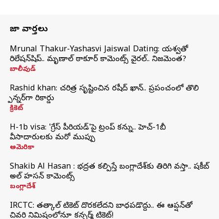
తాజా వార్తలు
Mrunal Thakur-Yashasvi Jaiswal Dating: యశస్వితో
రిలేషన్‌షిప్.. మృణాల్ ఠాకూర్ కామెంట్స్ వైరల్.. నిజమెంత?
బాలీవుడ్
Rashid khan: చరిత్ర సృష్టించిన రషీద్ ఖాన్.. ప్రపంచంలో తొలి
స్పిన్నర్‌గా రికార్డు
క్రికెట్
H-1b visa: 'గ్రేస్‌ పీరియడ్‌'పై ట్రంప్‌ కన్ను.. హెచ్‌-1బీ
వీసాదారులకు మరో ముప్పు
అమెరికా
Shakib Al Hasan : భద్రత కల్పిస్తే బంగ్లాదేశ్‌కు తిరిగి వస్తా.. షకీబ్
అల్ హసన్ కామెంట్స్
బంగ్లాదేశ్
IRCTC: తత్కాల్ టికెట్ దొరకలేదని బాధపడొద్దు.. ఈ ఆప్షన్‌తో
చివరి నిమిషంలోనూ కన్ఫర్మ్ టికెట్!