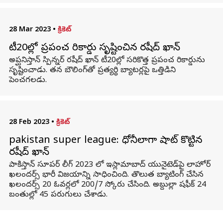
28 Mar 2023
•
క్రికెట్
టీ20ల్లో ప్రపంచ రికార్డు సృష్టించిన రషీద్ ఖాన్
అప్ఘనిస్తాన్ స్పిన్నర్ రషీద్ ఖాన్ టీ20ల్లో సరికొత్త ప్రపంచ రికార్డును
సృష్టించాడు. తన బౌలింగ్‌తో ప్రత్యర్థి బ్యాటర్లపై ఒత్తిడిని
పెంచగలడు.
28 Feb 2023
•
క్రికెట్
pakistan super league: ధోనీలాగా షాట్ కొట్టిన
రషీద్ ఖాన్
పాకిస్తాన్ సూపర్ లీగ్ 2023 లో ఇస్లామాబాద్ యునైటెడ్‌పై లాహోర్
ఖలందర్స్ భారీ విజయాన్ని సాధించింది. తొలుత బ్యాటింగ్ చేసిన
ఖలందర్స్ 20 ఓవర్లలో 200/7 స్కోరు చేసింది. అబ్దుల్లా షఫీక్ 24
బంతుల్లో 45 పరుగులు చేశాడు.