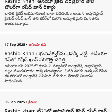
Rashid Khan: ఆసియా క్రికెట్ చరిత్రలోనే తొలి
బౌలర్‌గా రషీద్ ఖాన్ రికార్డు
భారత క్రికెట్ అభిమానులకి బాగా పరిచయం అయిన అఫ్గానిస్థాన్‌
క్రికెటర్ రషీద్ ఖాన్‌ తన కెరీర్‌లో మరొక అద్భుతమైన ఘనతను
అందుకున్నాడు.
17 Sep 2025
•
ఆసియా కప్
Rashid Khan : భువనేశ్వర్‌ను వెనక్కి నెట్టి.. ఆసియా
కప్‌లో రషీద్ ఖాన్ సరికొత్త చరిత్ర
ఆసియా కప్ 2025లో గ్రూప్-ఎ మ్యాచ్‌లో బంగ్లాదేశ్, అఫ్గానిస్థాన్
జట్లు మంగళవారం రాత్రి తలపడ్డాయి. చివరి వరకు ఉత్కంఠ రేపిన
ఈ పోరులో బంగ్లాదేశ్ ఎనిమిది పరుగుల తేడాతో విజయం
సాధించింది.
05 Feb 2025
•
క్రీడలు
Rashid khan: టీ20ల్లో అఫ్గానిస్థాన్ కెప్టెన్ రషీద్ ఖాన్