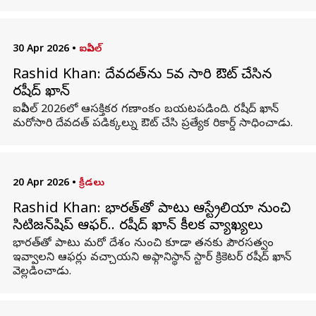
30 Apr 2026
•
ఐపీఎల్
Rashid Khan: దేవదత్‌ను 5వ సారి ఔట్ చేసిన
రషీద్ ఖాన్
ఐపీఎల్ 2026లో ఆసక్తికర గణాంకం బయటపడింది. రషీద్ ఖాన్
మరోసారి దేవదత్ పడిక్కల్ను ఔట్ చేసి ప్రత్యేక రికార్డ్ సాధించాడు.
20 Apr 2026
•
క్రీడలు
Rashid Khan: భారత్‌తో పాటు ఆస్ట్రేలియా నుంచి
సిటిజన్‌షిప్ ఆఫర్.. రషీద్ ఖాన్ కీలక వ్యాఖ్యలు
భారత్‌తో పాటు మరో దేశం నుంచి కూడా తనకు పౌరసత్వం
ఇవ్వాలని ఆఫర్లు వచ్చాయని అఫ్గానిస్థాన్ స్టార్ క్రికెటర్ రషీద్ ఖాన్
వెల్లడించాడు.