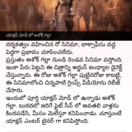
ఈ వార్తాకథనం ఏంటి
హీరో సినిమాతో తెలుగు తెరకు పరిచయమైన
మహేష్
బాబు
మేనల్లుడు అశోక్ గల్లా, ఆ సినిమాతో సరైన
యాక్షన్ మోడ్ లో అశోక్ గల్లా
గుర్తింపు పొందలేకపోయాడు. శ్రీరామ్ ఆదిత్య
దర్శకత్వం వహించిన హీరో సినిమా, బాక్సాఫీసు వద్ద
పెద్దగా ప్రభావం చూపించలేదు.
ప్రస్తుతం అశోక్ గల్లా నుండి రెండవ సినిమా వస్తోంది.
ఇంకా పేరు పెట్టని ఈ చిత్రాన్ని అర్జున్ జంధ్యాల డైరెక్ట్
చేస్తున్నారు. ఈ రోజు అశోక్ గల్లా పుట్టినరోజు కాబట్టి,
ఈ సినిమాలోంచి చిన్నపాటి గ్లింప్స్ వీడియోను రిలీజ్
చేసారు.
ఇందులో పూర్తి యాక్షన్ మోడ్ లో ఉన్నాడు అశోక్
గల్లా. బురదలో జరిగే ఫైట్ సీన్ లో అవతలి వాళ్లను
కిందపడేసి, మీసం మెలేస్తూ కనిపించాడు. చూస్తుంటే