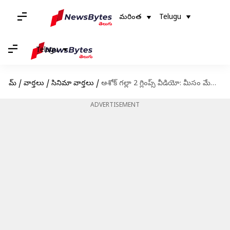
మరింత
Telugu
Telugu
హోమ్
/
వార్తలు
/
సినిమా వార్తలు
/
అశోక్ గల్లా 2 గ్లింప్స్ వీడియో: మీసం మేలేస్తున్న మహేష్ బాబు మేనల్లుడు
ADVERTISEMENT