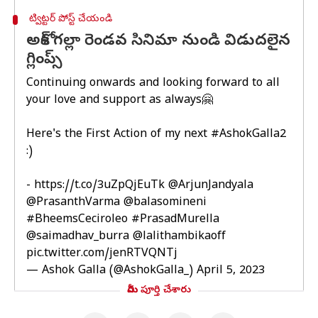
ట్విట్టర్ పోస్ట్ చేయండి
అశోక్ గల్లా రెండవ సినిమా నుండి విడుదలైన
గ్లింప్స్
Continuing onwards and looking forward to all
your love and support as always🤗
Here's the First Action of my next
#AshokGalla2
:)
-
https://t.co/3uZpQjEuTk
@ArjunJandyala
@PrasanthVarma
@balasomineni
#BheemsCeciroleo
#PrasadMurella
@saimadhav_burra
@lalithambikaoff
pic.twitter.com/jenRTVQNTj
— Ashok Galla (@AshokGalla_)
April 5, 2023
మీరు పూర్తి చేశారు