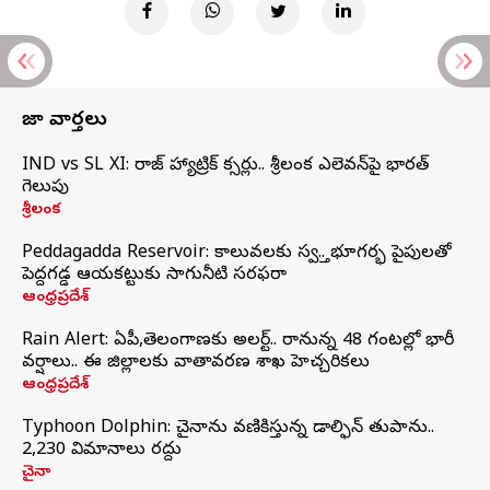
తాజా వార్తలు
IND vs SL XI: సిరాజ్‌ హ్యాట్రిక్‌ సిక్సర్లు.. శ్రీలంక ఎలెవన్‌పై భారత్‌
గెలుపు
శ్రీలంక
Peddagadda Reservoir: కాలువలకు స్వస్తి.. భూగర్భ పైపులతో
పెద్దగడ్డ ఆయకట్టుకు సాగునీటి సరఫరా
ఆంధ్రప్రదేశ్
Rain Alert: ఏపీ,తెలంగాణకు అలర్ట్.. రానున్న 48 గంటల్లో భారీ
వర్షాలు.. ఈ జిల్లాలకు వాతావరణ శాఖ హెచ్చరికలు
ఆంధ్రప్రదేశ్
Typhoon Dolphin: చైనాను వణికిస్తున్న డాల్ఫిన్‌ తుపాను..
2,230 విమానాలు రద్దు
చైనా