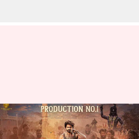
అశోక్ గల్లా 2 గ్లింప్స్ వీడియో: మీసం
మేలేస్తున్న మహేష్ బాబు మేనల్లుడు
వ్రాసిన వారు
Apr 05, 2023
04:03 pm
Sriram Pranateja