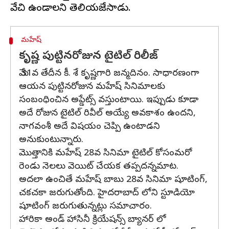
మహేష్
కృష్ణ పుట్టినరోజున టైటిల్ రిలీజ్
మే 31వ తేదీన కీ. శే కృష్ణగారి జన్మదినం. సాధారణంగా
ఆయన పుట్టినరోజున మహేష్ సినిమాలకు
సంబంధించిన అప్డేట్స్ వస్తుంటాయి. ఇప్పుడు కూడా
అదే రోజున టైటిల్ రివీల్ అయ్యే అవకాశం ఉందని,
నాగవంశీ అదే విషయం చెప్పి ఉంటాడని
అనుకుంటున్నారు.
మొత్తానికి మహేష్ 28వ సినిమా టైటిల్ కోసంమరో
రెండు నెలలు వెయిట్ చేయక తప్పదన్నమాట.
అదలా ఉంచితే మహేష్ బాబు 28వ సినిమా షూటింగ్,
చకచకా జరుగుతోంది. హైదరాబాద్ లోని స్టూడియో
షూటింగ్ జరుగుతున్నట్లు సమాచారం.
హారికా అండ్ హాసినీ క్రియేషన్స్ బ్యానర్ లో