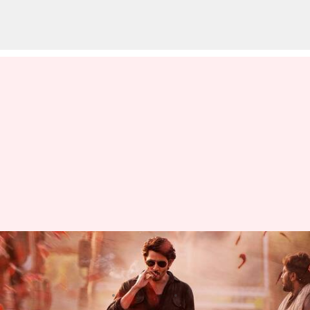
#SSMB 28 టైటిల్ ఎప్పుడు రివీల్
అవుతుందో క్లారిటీ ఇచ్చేసారు
వ్రాసిన వారు
Mar 28, 2023
10:38 am
Sriram Pranateja