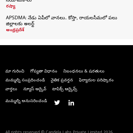
నియామకాలు
రష్యా
APSDMA: నేడు ఏపీలో వానలు.. కోస్తా, రాయలసీమలో పలు
జిల్లాలకు అలర్ట్
ఆంధ్రప్రదేశ్
మా గురించి
గోప్యతా విధానం
నిబంధనలు & షరతులు
మమ్మల్ని సంప్రదించండి
నైతిక ప్రవర్తన
ఫిర్యాదుల పరిష్కారం
వార్తలు
న్యూస్ ఆర్కైవ్
టాపిక్స్ ఆర్కైవ్స్
మమ్మల్ని అనుసరించండి
All rights reserved © Candela Labs Private Limited 2026