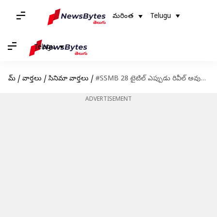
మరింత
Telugu
Telugu
హోమ్
/
వార్తలు
/
సినిమా వార్తలు
/
#SSMB 28 టైటిల్ ఎప్పుడు రివీల్ అవుతుందో క్లారిటీ ఇచ్చేసారు
ADVERTISEMENT