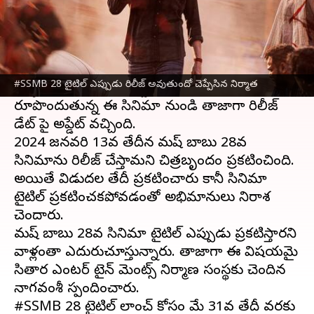
ఈ వార్తాకథనం ఏంటి
మహేష్ బాబు 28వ సినిమా
గురించి అభిమానులు
ఎంతగానో ఎదురుచూస్తున్నారు. త్రివిక్రమ్
#SSMB 28 టైటిల్ ఎప్పుడు రిలీజ్ అవుతుందో చెప్పేసిన నిర్మాత
దర్శకత్వంలో పూజా హెగ్డే హీరోయిన్ గా
రూపొందుతున్న ఈ సినిమా నుండి తాజాగా రిలీజ్
డేట్ పై అప్డేట్ వచ్చింది.
2024 జనవరి 13వ తేదీన మహేష్ బాబు 28వ
సినిమాను రిలీజ్ చేస్తామని చిత్రబృందం ప్రకటించింది.
అయితే విడుదల తేదీ ప్రకటించారు కానీ సినిమా
టైటిల్ ప్రకటించకపోవడంతో అభిమానులు నిరాశ
చెందారు.
మహేష్ బాబు 28వ సినిమా టైటిల్ ఎప్పుడు ప్రకటిస్తారని
వాళ్లంతా ఎదురుచూస్తున్నారు. తాజాగా ఈ విషయమై
సితార ఎంటర్ టైన్ మెంట్స్ నిర్మాణ సంస్థకు చెందిన
నాగవంశీ స్పందించారు.
#SSMB 28 టైటిల్ లాంచ్ కోసం మే 31వ తేదీ వరకు