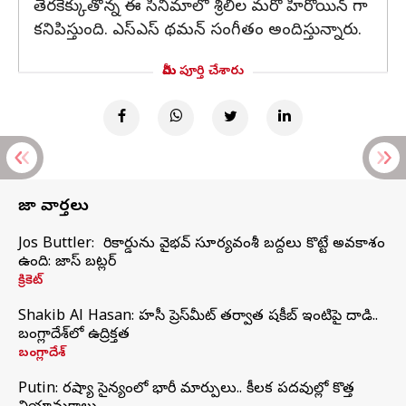
తెరకెక్కుతోన్న ఈ సినిమాలో శ్రీలీల మరో హీరోయిన్ గా
కనిపిస్తుంది. ఎస్ఎస్ థమన్ సంగీతం అందిస్తున్నారు.
మీరు పూర్తి చేశారు
తాజా వార్తలు
Jos Buttler: నా రికార్డును వైభవ్ సూర్యవంశీ బద్దలు కొట్టే అవకాశం
ఉంది: జాస్ బట్లర్
క్రికెట్
Shakib Al Hasan: హసీనా ప్రెస్‌మీట్‌ తర్వాత షకీబ్‌ ఇంటిపై దాడి..
బంగ్లాదేశ్‌లో ఉద్రిక్తత
బంగ్లాదేశ్
Putin: రష్యా సైన్యంలో భారీ మార్పులు.. కీలక పదవుల్లో కొత్త