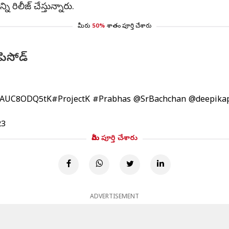
ి రిలీజ్ చేస్తున్నారు.
మీరు
50%
శాతం పూర్తి చేశారు
ఎపిసోడ్
co/AUC8ODQ5tK
#ProjectK
#Prabhas
@SrBachchan
@deepika
23
మీరు పూర్తి చేశారు
ADVERTISEMENT