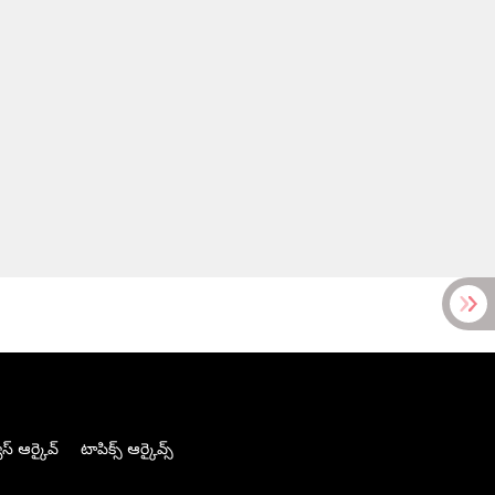
స్ ఆర్కైవ్
టాపిక్స్ ఆర్కైవ్స్