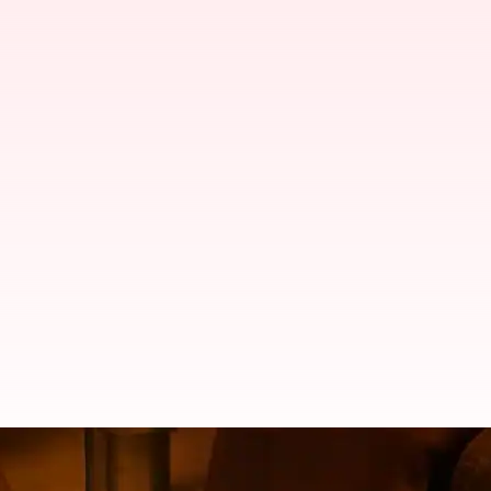
ప్రాజెక్ట్ కె: ఈ సారి విలన్లను పరిచయం చే