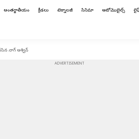
అంతర్జాతీయం
క్రీడలు
టెక్నాలజీ
సినిమా
ఆటోమొబైల్స్
లైఫ్
ేసిన నాగ్ అశ్విన్
ADVERTISEMENT