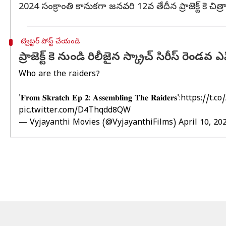
2024 సంక్రాంతి కానుకగా జనవరి 12వ తేదీన ప్రాజెక్ట్ కె చిత్రాన్న
ట్విట్టర్ పోస్ట్ చేయండి
ప్రాజెక్ట్ కె నుండి రిలీజైన స్క్రాచ్ సిరీస్ రెండవ 
Who are the raiders?
'𝐅𝐫𝐨𝐦 𝐒𝐤𝐫𝐚𝐭𝐜𝐡 𝐄𝐩 𝟐: 𝐀𝐬𝐬𝐞𝐦𝐛𝐥𝐢𝐧𝐠 𝐓𝐡𝐞 𝐑𝐚𝐢𝐝𝐞𝐫𝐬':
https://t.
pic.twitter.com/D4Thqdd8QW
— Vyjayanthi Movies (@VyjayanthiFilms)
April 10, 20