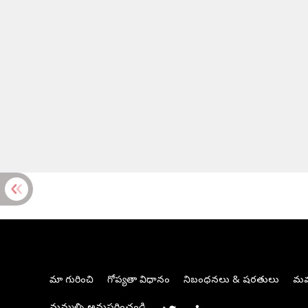
మా గురించి
గోప్యతా విధానం
నిబంధనలు & షరతులు
మమ్