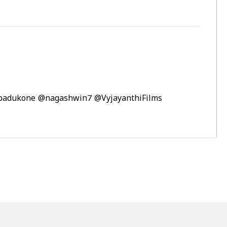
padukone
@nagashwin7
@VyjayanthiFilms