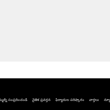
మల్ని సంప్రదించండి
నైతిక ప్రవర్తన
ఫిర్యాదుల పరిష్కారం
వార్తలు
న్యూ