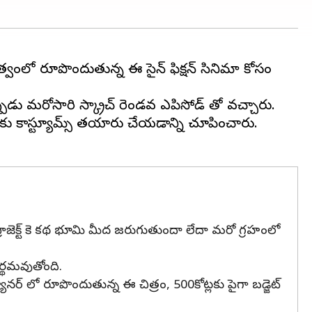
కత్వంలో రూపొందుతున్న ఈ సైన్ ఫిక్షన్ సినిమా కోసం
ుడు మరోసారి స్క్రాచ్ రెండవ ఎపిసోడ్ తో వచ్చారు.
లకు కాస్ట్యూమ్స్ తయారు చేయడాన్ని చూపించారు.
 ప్రాజెక్ట్ కె కథ భూమి మీద జరుగుతుందా లేదా మరో గ్రహంలో
అర్థమవుతోంది.
ానర్ లో రూపొందుతున్న ఈ చిత్రం, 500కోట్లకు పైగా బడ్జెట్