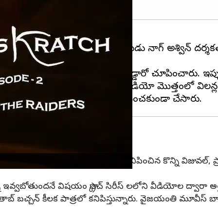
లు ఎక్కువగా ఉన్నాయి. మహానటి దర్శకుడు నాగ్ అశ్విన్ దర్శ
ం చిత్రబృందం మొత్తం ఎంత కష్టపడ్డారో చూపించారు. ఇప్ప
ర్చనా రావును పరిచయం చేసారు. ఈ వీడియో మొత్తంలో విలన్
మైన అంశాలు చాలానే ఉన్నాయి. ఇందులో కనిపించిన కొన్ని విజువల్,
వాన్ని ఇవ్వబోతుందనే విషయం స్క్రాచ్ సిరీస్ లలోని వీడియోల ద్వారా 
తాబ్ బచ్చన్ కీలక పాత్రలో కనిపిస్తున్నారు. వైజయంతి మూవీస్ బ్య