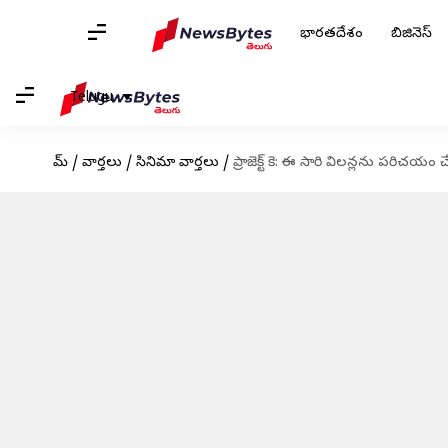
భారతదేశం
బిజినెస్
Telugu
హోమ్
/
వార్తలు
/
సినిమా వార్తలు
/
ప్రాజెక్ట్ కె: ఈ సారి విలన్లను పరిచయం చ