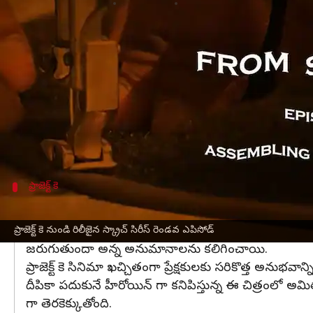
వ్రాసిన వారు
Apr 10, 2023
03:55 pm
Sriram Pranateja
ఈ వార్తాకథనం ఏంటి
ప్రభాస్
హీరోగా వస్తున్న ప్రాజెక్ట్ కె సినిమాపై అంచనా
అందరూ ఎదురుచూస్తున్నారు.
ఇదివరకు ఈ సినిమా నుండి స్క్రాచ్ అంటూ ఒక టైర్ కోస
ఈ సారి స్క్రాచ్ 2 ఎపిసోడ్ లో కాస్ట్యూమ్ డిజైనర్ అ
ప్రాజెక్ట్ కె
కొత్త అనుభవాన్నిచే దిశగా ప్రాజెక్ట్ కె
స్క్రాచ్ సిరీస్ నుండి వచ్చిన రెండవ ఎపిసోడ్ లో ఆసక్తికర
ప్రాజెక్ట్ కె నుండి రిలీజైన స్క్రాచ్ సిరీస్ రెండవ ఎపిసోడ్
జరుగుతుందా అన్న అనుమానాలను కలిగించాయి.
ప్రాజెక్ట్ కె సినిమా ఖచ్చితంగా ప్రేక్షకులకు సరికొత్త అనుభ
దీపికా పదుకునే హీరోయిన్ గా కనిపిస్తున్న ఈ చిత్రంలో అమి
గా తెరకెక్కుతోంది.