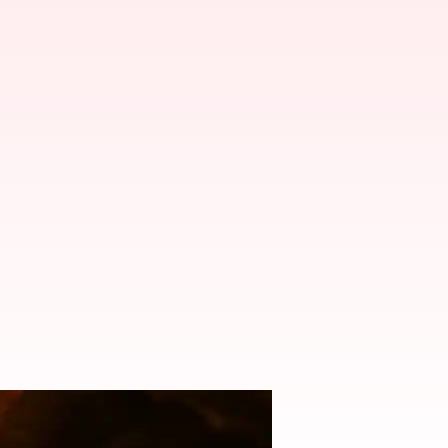
సిన నాగ్ అశ్విన్