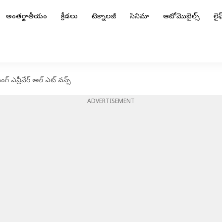
అంతర్జాతీయం
క్రీడలు
టెక్నాలజీ
సినిమా
ఆటోమొబైల్స్
లైఫ్
ింగ్ ఎవ్రీవేర్ ఆల్ ఎట్ వన్స్
ADVERTISEMENT