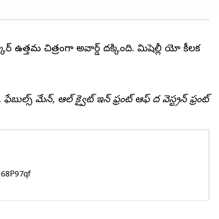
్ ఉత్తమ చిత్రంగా అవార్డ్ దక్కింది. మిషెల్లీ యో కీలక
ేబుల్స్ మేన్, ఆల్ క్వైట్ ఇన్ ఫ్రంట్ ఆఫ్ ద వెస్ట్రన్ ఫ్రంట్
YJ68P97qf