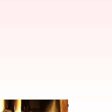
ంగ్ ఎవ్రీవేర్ ఆల్ ఎట్ వన్స్