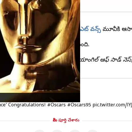
 ఫిక్షన్ మూవీ,
ఎవ్రీథింగ్ ఎవ్రీవేర్ ఆల్ ఎట్ వన్స్
మూవీకి ఆస్కార
ందిన చిత్రంగా నిలిచింది.
 7ఆస్కార్ అవార్డులను సొంతం చేసుకుంది.
్ ద వే ఆఫ్ వాటర్, విమెన్ టాకింగ్, ట్రయాంగిల్ ఆఫ్ సాడ్ నెస్, ఫ
స్
Once' Congratulations!
#Oscars
#Oscars95
pic.twitter.com/l
మీరు పూర్తి చేశారు