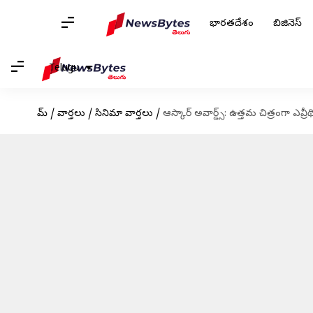
భారతదేశం
బిజినెస్
Telugu
హోమ్
/
వార్తలు
/
సినిమా వార్తలు
/
ఆస్కార్ అవార్డ్స్: ఉత్తమ చిత్రంగా ఎవ్రీథ