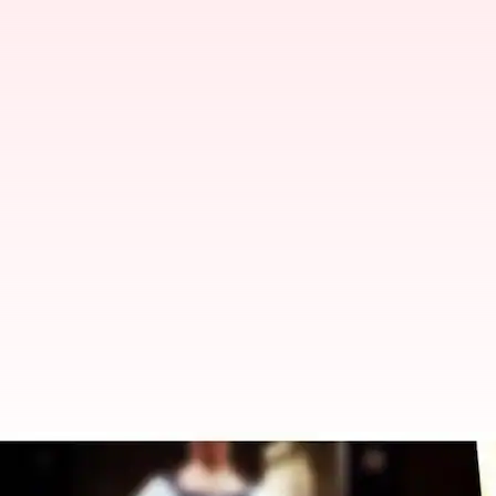
ఆస్కార్ అవార్డ్స్: ఉత్తమ చిత్రంగా ఎవ్రీథి