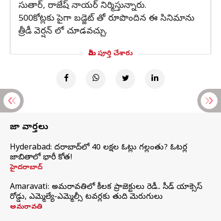
సుతార్, రాజేష్ నాయర్ నిర్మిస్తున్నారు.
500కోట్లకు పైగా బడ్జెట్ తో రూపొందిన ఈ సినిమాను
త్రీడీ వెర్షన్ లో చూడవచ్చు.
మీరు పూర్తి చేశారు
తాజా వార్తలు
Hyderabad: హైదరాబాద్‌లో 40 లక్షల ఓట్లు గల్లంతు? ఓటర్ల
జాబితాలో భారీ కోత!
హైదరాబాద్
Amaravati: అమరావతిలో కీలక ప్రాజెక్టులు రెడీ.. సీడ్‌ యాక్సెస్‌
రోడ్డు, ఎమ్మెల్యే-ఎమ్మెల్సీ టవర్లకు తుది మెరుగులు
అమరావతి