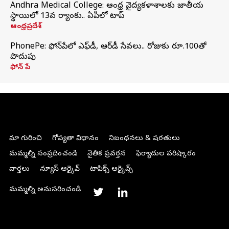
Andhra Medical College: ఆంధ్ర వైద్యకళాశాలకు జాతీయ
స్థాయిలో 13వ ర్యాంకు.. ఏపీలో టాప్
ఆంధ్రప్రదేశ్
PhonePe: ఫోన్‌పేలో ఎఫ్‌డీ, ఆర్‌డీ సేవలు.. రోజుకు రూ.100తో
పొదుపు
ఫోన్‌ పే
మా గురించి
గోప్యతా విధానం
నిబంధనలు & షరతులు
మమ్మల్ని సంప్రదించండి
నైతిక ప్రవర్తన
ఫిర్యాదుల పరిష్కారం
వార్తలు
న్యూస్ ఆర్కైవ్
టాపిక్స్ ఆర్కైవ్స్
మమ్మల్ని అనుసరించండి