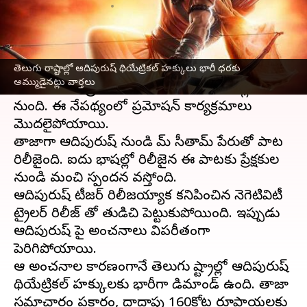
వ్రాసిన వారు
May 29, 2023
06:01 pm
Sriram Pranateja
ఈ వార్తాకథనం ఏంటి
తెలుగు రాష్టాల్లో ఆదిపురుష్ థియేట్రికల్ హక్కులు భారీ ధరకు
రాముడిగా
ప్రభాస్
, సీతగా క్రితిసనన్ నటించిన
అమ్ముడైనట్లు వార్తలు
ఆదిపురుష్
చిత్రం జూన్ 16వ తేదీన థియేటర్లలోకి
రానుంది. ఈ నేపథ్యంలో ప్రమోషన్ కార్యక్రమాలు
మొదలైపోయాయి.
తాజాగా ఆదిపురుష్ నుండి రామ్ సీతారామ్ పేరుతో పాట
రిలీజైంది. ఐదు భాషల్లో రిలీజైన ఈ పాటకు ప్రేక్షకుల
నుండి మంచి స్పందన వస్తోంది.
ఆదిపురుష్ టీజర్ రిలీజయ్యాక కనిపించిన నెగెటివిటీ
ట్రైలర్ రిలీజ్ తో తుడిచి పెట్టుకుపోయింది. ఇప్పుడు
ఆదిపురుష్ పై అంచనాలు విపరీతంగా
పెరిగిపోయాయి.
ఆ అంచనాల కారణంగానే తెలుగు రాష్ట్రాల్లో ఆదిపురుష్
థియేట్రికల్ హక్కులకు భారీగా డిమాండ్ ఉంది. తాజా
సమాచారం ప్రకారం, దాదాపు 160కోట్ల రూపాయలకు