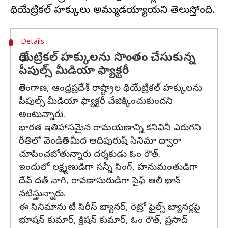
Details
థియేట్రికల్ హక్కులను సొంతం చేసుకున్న
పీపుల్స్ మీడియా ఫ్యాక్టరీ
తెలంగాణ, ఆంధ్రప్రదేశ్ రాష్ట్రాల థియేట్రికల్ హక్కులను
పీపుల్స్ మీడియా ఫ్యాక్టరీ చేజిక్కించుకుందని
అంటున్నారు.
భారత ఇతిహాసమైన రామయణాన్ని కనివినీ ఎరుగని
రీతిలో వెండితెర మీద ఆదిపురుష్ సినిమా ద్వారా
చూపించబోతున్నారు దర్శకుడు ఓం రౌత్.
ఇందులో లక్ష్మణుడిగా సన్నీ సింగ్, హనుమంతుడిగా
దేవ్ దత్ నాగి, రావణాసురుడిగా సైఫ్ ఆలీ ఖాన్
నటిస్తున్నారు.
ఈ సినిమాను టీ సిరీస్ బ్యానర్, రెట్రో ఫైల్స్ బ్యానర్లపై
భూషన్ కుమార్, క్రిషన్ కుమార్, ఓం రౌత్, ప్రసాద్