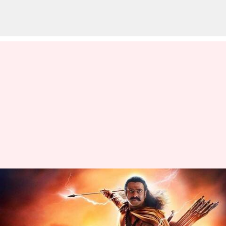
తెలుగు రాష్ట్రాల్లో ఆదిపురుష్
థియేట్రికల్ హక్కులకు భారీ ధర:
ఎవరు సొంతం చేసుకున్నారంటే?