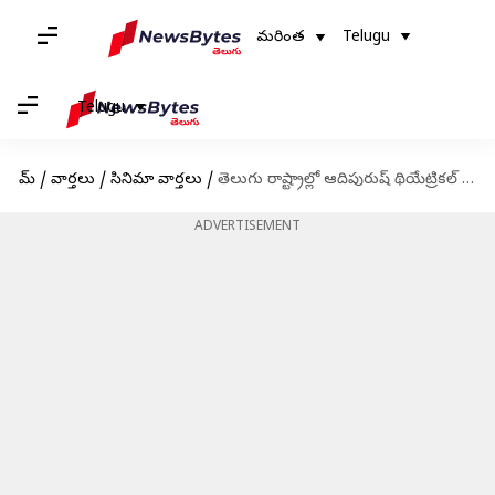
మరింత
Telugu
Telugu
హోమ్
/
వార్తలు
/
సినిమా వార్తలు
/
తెలుగు రాష్ట్రాల్లో ఆదిపురుష్ థియేట్రికల్ హక్కులకు భారీ ధర: ఎవరు సొంతం చేసుకున్నారంటే?
ADVERTISEMENT