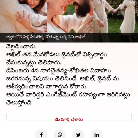
ఈ వార్తాకథనం ఏంటి
టాలీవుడ్ హీరో
అక్కినేని అఖిల్‌
త్వరలో పెళ్లి పీటలు
ఎక్కబోతున్నాడు. అఖిల్ నిశ్చితార్థం జరిపినట్లు తండ్రి
త్వరలోనే పెళ్లి పీటలెక్కబోతున్న అక్కినేని అఖిల్
నాగార్జున తాజాగా సోషల్‌ మీడియా వేదికగా
వెల్లడించారు.
అఖిల్‌ తన మేనకోడలు జైనబ్‌తో నిశ్చితార్థం
చేసుకున్నట్లు తెలిపారు.
డిసెంబరు 4న నాగచైతన్య-శోభితల వివాహం
జరగనున్న విషయం తెలిసిందే. అఖిల్, జైనబ్ ను
అశీర్వదించాలని నాగార్జున కోరారు.
అయితే వారిద్దరి ఎంగేజ్‌మెంట్ రహస్యంగా జరిగినట్లు
మీరు పూర్తి చేశారు