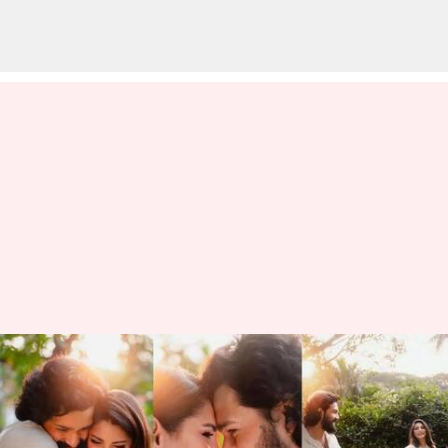
Akkineni Akhil: త్వరలోనే పెళ్లి
పీటలెక్కబోతున్న అక్కినేని అఖిల్
వ్రాసిన వారు
Nov 26, 2024
05:39 pm
Jayachandra Akuri