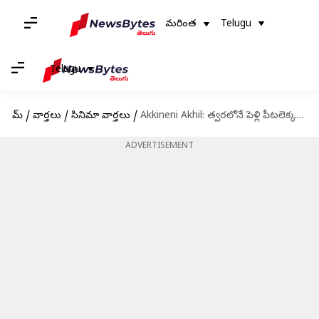
మరింత
Telugu
Telugu
హోమ్
/
వార్తలు
/
సినిమా వార్తలు
/
Akkineni Akhil: త్వరలోనే పెళ్లి పీటలెక్కబోతున్న అక్కినేని అఖిల్
ADVERTISEMENT