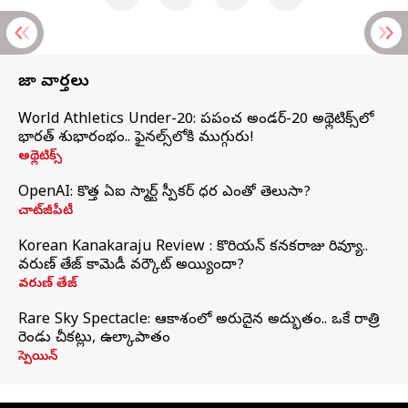
తాజా వార్తలు
World Athletics Under-20: ప్రపంచ అండర్-20 అథ్లెటిక్స్‌లో
భారత్‌ శుభారంభం.. ఫైనల్స్‌లోకి ముగ్గురు!
అథ్లెటిక్స్
OpenAI: కొత్త ఏఐ స్మార్ట్ స్పీకర్ ధర ఎంతో తెలుసా?
చాట్‌జీపీటీ
Korean Kanakaraju Review : కొరియన్ కనకరాజు రివ్యూ..
వరుణ్ తేజ్ కామెడీ వర్కౌట్ అయ్యిందా?
వరుణ్ తేజ్
Rare Sky Spectacle: ఆకాశంలో అరుదైన అద్భుతం.. ఒకే రాత్రి
రెండు చీకట్లు, ఉల్కాపాతం
స్పెయిన్