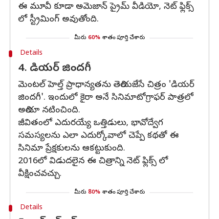
ఈ మూవీ కూడా అమెజాన్ ప్రైమ్ వీడియో, నెట్ ఫ్లిక్స్
లో స్ట్రీమింగ్ అవుతోంది.
మీరు
60%
శాతం పూర్తి చేశారు
Details
4. డియ‌ర్‌ జిందగీ
మెంటల్ హెల్త్ ప్రాధాన్యతను తెలియజేసే చిత్రం 'డియర్
జిందగీ'. ఇందులో కైరా అనే సినిమాటోగ్రాఫర్ పాత్రలో
అలియా నటించింది.
జీవితంలో ఎదురయ్యే ఒత్తిడులు, భావోద్వేగ
సమస్యలను ఎలా ఎదుర్కోవాలో చెప్పే కథతో ఈ
సినిమా ప్రేక్షకులను ఆకట్టుకుంది.
2016లో విడుదలైన ఈ చిత్రాన్ని నెట్ ఫ్లిక్స్ లో
వీక్షించవచ్చు.
మీరు
80%
శాతం పూర్తి చేశారు
Details