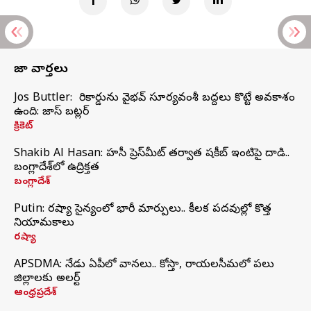
తాజా వార్తలు
Jos Buttler: నా రికార్డును వైభవ్ సూర్యవంశీ బద్దలు కొట్టే అవకాశం
ఉంది: జాస్ బట్లర్
క్రికెట్
Shakib Al Hasan: హసీనా ప్రెస్‌మీట్‌ తర్వాత షకీబ్‌ ఇంటిపై దాడి..
బంగ్లాదేశ్‌లో ఉద్రిక్తత
బంగ్లాదేశ్
Putin: రష్యా సైన్యంలో భారీ మార్పులు.. కీలక పదవుల్లో కొత్త
నియామకాలు
రష్యా
APSDMA: నేడు ఏపీలో వానలు.. కోస్తా, రాయలసీమలో పలు
జిల్లాలకు అలర్ట్
ఆంధ్రప్రదేశ్