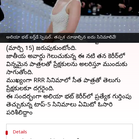
వ్రాసిన వారు
Mar 15, 2026
12:43 pm
Jayachandra Akuri
ఈ వార్తాకథనం ఏంటి
అందం, అభినయం కలగలిపిన
బాలీవుడ్
స్టార్
అలియా భట్ బర్త్‌డే స్పెషల్.. త‌ప్ప‌క చూడాల్సిన ఐదు సినిమాలివే!
హీరోయిన్ అలియా భట్ నేడు తన పుట్టినరోజు
(మార్చి 15) జరుపుకుంటోంది.
జాతీయ అవార్డు గెలుచుకున్న ఈ నటి తన కెరీర్‌లో
విభిన్నమైన పాత్రలతో ప్రేక్షకులను అలరిస్తూ ముందుకు
సాగుతోంది.
ముఖ్యంగా RRR సినిమాలో సీత పాత్రతో తెలుగు
ప్రేక్షకులకూ దగ్గరైంది.
ఈ సందర్భంగా అలియా భట్ కెరీర్‌లో ప్రత్యేక గుర్తింపు
తెచ్చుకున్న టాప్-5 సినిమాలు ఏమిటో ఓసారి
Details