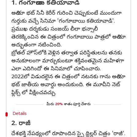
1. గంగూబాయి కతియావాడి
అలియా భట్ సినీ కెరీర్ గురించి చెప్పుకుంటే ముందుగా
గుర్తుకు వచ్చే సినిమా 'గంగూబాయి కతియావాడి'.
ప్రముఖ దర్శకుడు సంజయ్ లీలా భన్సాలీ
తెరకెక్కించిన ఈ చిత్రంలో గంగూబాయి పాత్రలో అలియా
అద్భుతంగా నటించింది.
బ్రోతల్ హౌస్‌లోకి వెళ్లిన తర్వాత పరిస్థితులను తనకు
అనుకూలంగా మార్చుకుంటూ శక్తివంతమైన మహిళగా
ఎలా ఎదిగిందో ఈ సినిమాలో చూపించారు.
2022లో విడుదలైన ఈ చిత్రంలో నటనకు గాను అలియా
భట్ జాతీయ అవార్డు అందుకుంది. ఈ మూవీని నెట్
ఫ్లిక్స్ లో వీక్షించవచ్చు.
మీరు
20%
శాతం పూర్తి చేశారు
Details
2. రాజీ
దేశభక్తి నేపథ్యంలో రూపొందిన స్పై థ్రిల్లర్ చిత్రం 'రాజీ'.