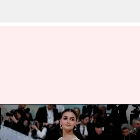
Alia Bhatt Birthday: అలియా భట్
బర్త్‌డే స్పెషల్.. త‌ప్ప‌క చూడాల్సిన
ఐదు సినిమాలివే!