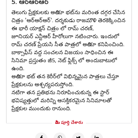
5. ఆర్ఆర్ఆర్
తెలుగు ప్రేక్షకులకు అలియా భట్‌ను మరింత దగ్గర చేసిన
చిత్రం 'ఆర్ఆర్ఆర్'. దర్శకుడు రాజ‌మౌళి తెరకెక్కించిన
ఈ భారీ యాక్షన్ చిత్రం లో రామ్ చ‌ర‌ణ్,
జూనియ‌ర్ ఎన్టీఆర్ హీరోలుగా నటించారు. ఇందులో
రామ్ చరణ్ ప్రేయసి సీత పాత్రలో అలియా కనిపించింది.
బాక్సాఫీస్ వద్ద సంచలన విజయం సాధించిన ఈ
సినిమా ప్రస్తుతం జీ5, నెట్ ఫ్లిక్స్ లో అందుబాటులో
ఉంది.
అలియా భట్ తన కెరీర్‌లో విభిన్నమైన పాత్రలు చేస్తూ
ప్రేక్షకులను ఆశ్చర్యప‌రుస్తోంది.
నటిగా తన ప్రతిభను నిరూపించుకున్న ఈ స్టార్
భవిష్యత్తులో మరిన్ని ఆసక్తికరమైన సినిమాలతో
ప్రేక్షకుల ముందుకు రానుంది.
మీరు పూర్తి చేశారు