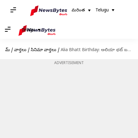
మరింత
Telugu
Telugu
హోమ్
/
వార్తలు
/
సినిమా వార్తలు
/
Alia Bhatt Birthday: అలియా భట్ బర్త్‌డే స్పెషల్.. త‌ప్ప‌క చూడాల్సిన ఐదు సినిమాలివే!
ADVERTISEMENT