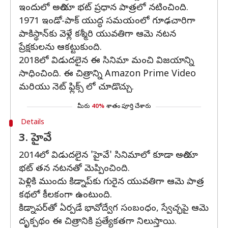
ఇందులో అలియా భట్ ప్రధాన పాత్రలో నటించింది.
1971 ఇండో-పాక్ యుద్ధ సమయంలో గూఢచారిగా
పాకిస్థాన్‌కు వెళ్లే కశ్మీరి యువతిగా ఆమె నటన
ప్రేక్షకులను ఆకట్టుకుంది.
2018లో విడుదలైన ఈ సినిమా మంచి విజయాన్ని
సాధించింది. ఈ చిత్రాన్ని Amazon Prime Video
మరియు నెట్ ఫ్లిక్స్ లో చూడొచ్చు.
మీరు
40%
శాతం పూర్తి చేశారు
Details
3. హైవే
2014లో విడుదలైన 'హైవే' సినిమాలో కూడా అలియా
భట్ తన నటనతో మెప్పించింది.
పెళ్లికి ముందు కిడ్నాప్‌కు గురైన యువతిగా ఆమె పాత్ర
కథలో కీలకంగా ఉంటుంది.
కిడ్నాపర్‌తో ఏర్పడే భావోద్వేగ సంబంధం, స్వేచ్ఛపై ఆమె
దృక్పథం ఈ చిత్రానికి ప్రత్యేకతగా నిలుస్తాయి.