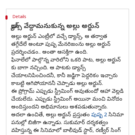
Details
డ్యాన్స్ వేద్దామనుకున్న అల్లు అర్జున్
అల్లు అర్జున్ ఎంట్రీలో వచ్చే డ్యాన్స్, ఆ తర్వాత
తగ్గేదేలే అంటూ పుష్ప మేనరిజంను అల్లు అర్జున్
ప్రదర్శించడం.. అంతా ఆసక్తిగా ఉంది.
ఫినాలేలో పాల్గొన్న వారిలోని ఒకరి పాట, అల్లు అర్జున్
కు బాగా నచ్చింది. ఆ పాటకు డ్యాన్స్
చేయాలనిపించిందనీ, కానీ జడ్జిగా పెద్దరికం ఇచ్చారు
కాబట్టి ఆగిపోయాననీ చెప్పాడు అల్లు అర్జున్.
ఈ ప్రోగ్రామ్ ఎప్పుడు స్ట్రీమింగ్ అవుతుందో ఆహా వెల్లడి
చేయలేదు. ఎప్పుడు స్ట్రీమింగ్ అయినా మంచి వినోదం
అందిస్తుందని అభిమానులు ఆశపడుతున్నారు.
అదలా ఉంచితే, అల్లు అర్జున్ ప్రస్తుతం
పుష్ప 2
సినిమా
పనుల్లో బిజీగా ఉన్నాడు. సుకుమార్ దర్శకత్వం
వహిస్తున్న ఈ సినిమాలో బాలీవుడ్ స్టార్, రణ్వీర్ సింగ్