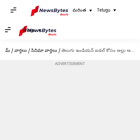
మరింత
Telugu
Telugu
హోమ్
/
వార్తలు
/
సినిమా వార్తలు
/
తెలుగు ఇండియన్ ఐడల్ కోసం అల్లు అర్జున్: పెద్దరికం వల్ల ఆగిపోయానంటున్న ఐకాన్ స్టార్
ADVERTISEMENT