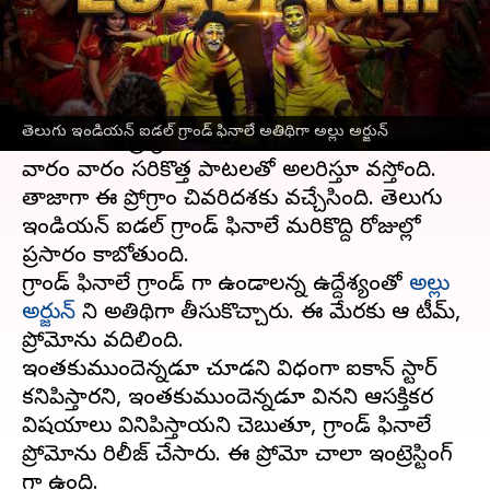
వ్రాసిన వారు
May 24, 2023
10:34 am
Sriram Pranateja
ఈ వార్తాకథనం ఏంటి
ఆహాలో ప్రసారమవుతున్న తెలుగు ఇండియన్ ఐడల్
తెలుగు ఇండియన్ ఐడల్ గ్రాండ్ ఫినాలే అతిథిగా అల్లు అర్జున్
పాటల పోటీ ప్రోగ్రామ్ విజయవంతంగా సాగుతోంది.
వారం వారం సరికొత్త పాటలతో అలరిస్తూ వస్తోంది.
తాజాగా ఈ ప్రోగ్రాం చివరిదశకు వచ్చేసింది. తెలుగు
ఇండియన్ ఐడల్ గ్రాండ్ ఫినాలే మరికొద్ది రోజుల్లో
ప్రసారం కాబోతుంది.
గ్రాండ్ ఫినాలే గ్రాండ్ గా ఉండాలన్న ఉద్దేశ్యంతో
అల్లు
అర్జున్
ని అతిథిగా తీసుకొచ్చారు. ఈ మేరకు ఆహా టీమ్,
ప్రోమోను వదిలింది.
ఇంతకుముందెన్నడూ చూడని విధంగా ఐకాన్ స్టార్
కనిపిస్తారని, ఇంతకుముందెన్నడూ వినని ఆసక్తికర
విషయాలు వినిపిస్తాయని చెబుతూ, గ్రాండ్ ఫినాలే
ప్రోమోను రిలీజ్ చేసారు. ఈ ప్రోమో చాలా ఇంట్రెస్టింగ్