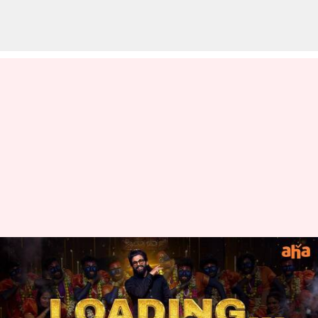
తెలుగు ఇండియన్ ఐడల్ కోసం అల్లు
అర్జున్: పెద్దరికం వల్ల
ఆగిపోయానంటున్న ఐకాన్ స్టార్