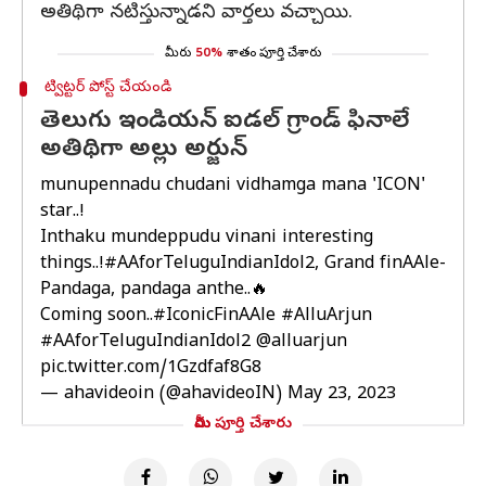
అతిథిగా నటిస్తున్నాడని వార్తలు వచ్చాయి.
మీరు
50%
శాతం పూర్తి చేశారు
ట్విట్టర్ పోస్ట్ చేయండి
తెలుగు ఇండియన్ ఐడల్ గ్రాండ్ ఫినాలే
అతిథిగా అల్లు అర్జున్
munupennadu chudani vidhamga mana 'ICON'
star..!
Inthaku mundeppudu vinani interesting
things..!
#AAforTeluguIndianIdol2
, Grand finAAle-
Pandaga, pandaga anthe..🔥
Coming soon..
#IconicFinAAle
#AlluArjun
#AAforTeluguIndianIdol2
@alluarjun
pic.twitter.com/1Gzdfaf8G8
— ahavideoin (@ahavideoIN)
May 23, 2023
మీరు పూర్తి చేశారు