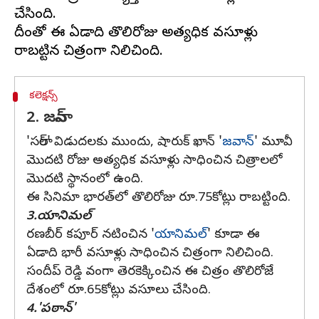
చేసింది.
దీంతో ఈ ఏడాది తొలిరోజు అత్యధిక వసూళ్లు
కలెక్షన్స్
2. జవాన్
'సలార్' విడుదలకు ముందు, షారుక్ ఖాన్ '
జవాన్
' మూవీ
మొదటి రోజు అత్యధిక వసూళ్లు సాధించిన చిత్రాలలో
మొదటి స్థానంలో ఉంది.
ఈ సినిమా భారత్‌లో తొలిరోజు రూ.75కోట్లు రాబట్టింది.
3.యానిమల్
రణబీర్ కపూర్ నటించిన '
యానిమల్
' కూడా ఈ
ఏడాది భారీ వసూళ్లు సాధించిన చిత్రంగా నిలిచింది.
సందీప్ రెడ్డి వంగా తెరకెక్కించిన ఈ చిత్రం తొలిరోజే
దేశంలో రూ.65కోట్లు వసూలు చేసింది.
4.'పఠాన్'