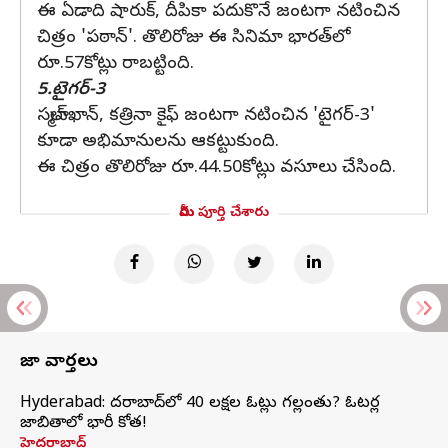
ఈ ఏడాది షారుక్‌, దీపికా పదుకొనే జంటగా నటించిన
చిత్రం 'పఠాన్‌'. తొలిరోజు ఈ సినిమా భారత్‌లో
రూ.57కోట్లు రాబట్టింది.
5.టైగర్-3
సల్మాన్‌ఖాన్‌, కత్రినా కైఫ్‌ జంటగా నటించిన 'టైగర్-3'
కూడా అభిమానులను ఆకట్టుకుంది.
ఈ చిత్రం తొలిరోజు రూ.44.50కోట్లు వసూలు చేసింది.
మీరు పూర్తి చేశారు
తాజా వార్తలు
Hyderabad: హైదరాబాద్‌లో 40 లక్షల ఓట్లు గల్లంతు? ఓటర్ల
జాబితాలో భారీ కోత!
హైదరాబాద్