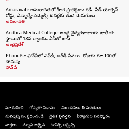
Amaravati: అమరావతిలో కీలక ప్రాజెక్టులు రెడీ.. సీడ్‌ యాక్సెస్‌
రోడ్డు, ఎమ్మెల్యే-ఎమ్మెల్సీ టవర్లకు తుది మెరుగులు
అమరావతి
Andhra Medical College: ఆంధ్ర వైద్యకళాశాలకు జాతీయ
స్థాయిలో 13వ ర్యాంకు.. ఏపీలో టాప్
ఆంధ్రప్రదేశ్
PhonePe: ఫోన్‌పేలో ఎఫ్‌డీ, ఆర్‌డీ సేవలు.. రోజుకు రూ.100తో
పొదుపు
ఫోన్‌ పే
మా గురించి
గోప్యతా విధానం
నిబంధనలు & షరతులు
మమ్మల్ని సంప్రదించండి
నైతిక ప్రవర్తన
ఫిర్యాదుల పరిష్కారం
వార్తలు
న్యూస్ ఆర్కైవ్
టాపిక్స్ ఆర్కైవ్స్