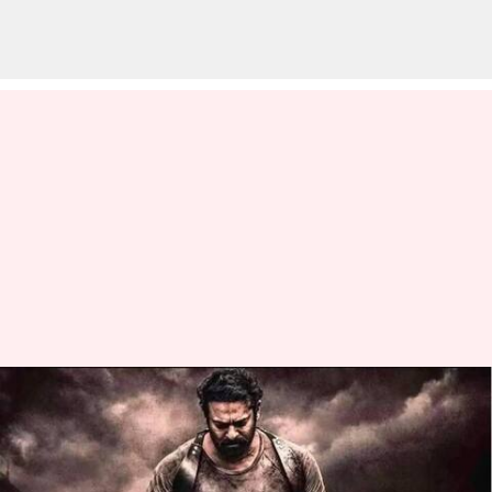
'సలార్'తో పాటు.. 2023లో తొలిరోజు
భారీ వసూళ్లను సాధించిన సినిమాలు
ఇవే..