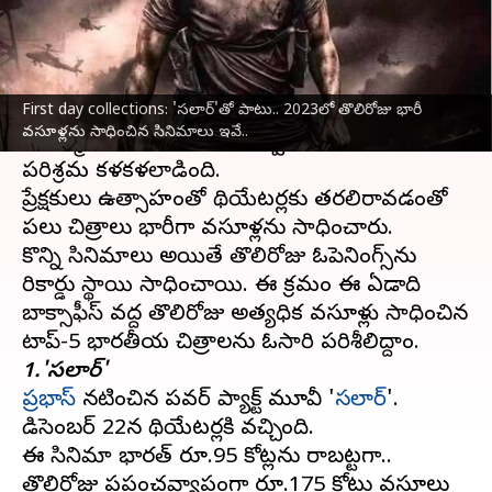
వ్రాసిన వారు
Dec 23, 2023
06:06 pm
Stalin
ఈ వార్తాకథనం ఏంటి
First day collections: 'సలార్'తో పాటు.. 2023లో తొలిరోజు భారీ
2023లో అనేక భారతీయ చిత్రాలు బాక్సాఫీస్ వద్ద
వసూళ్లను సాధించిన సినిమాలు ఇవే..
దుమ్ముదిలిపాయి. కరోనా తర్వాత ఈ ఏడాది సినిమా
పరిశ్రమ కళకళలాడింది.
ప్రేక్షకులు ఉత్సాహంతో థియేటర్లకు తరలిరావడంతో
పలు చిత్రాలు భారీగా వసూళ్లను సాధించారు.
కొన్ని సినిమాలు అయితే తొలిరోజు ఓపెనింగ్స్‌ను
రికార్డు స్థాయిలో సాధించాయి. ఈ క్రమంలో ఈ ఏడాది
బాక్సాఫీస్ వద్ద తొలిరోజు అత్యధిక వసూళ్లు సాధించిన
1.'సలార్'
ప్రభాస్
నటించిన పవర్ ప్యాక్ట్ మూవీ '
సలార్
'.
డిసెంబర్ 22న థియేటర్లలోకి వచ్చింది.
ఈ సినిమా భారత్‌లో రూ.95 కోట్లను రాబట్టగా..
తొలిరోజు ప్రపంచవ్యాప్తంగా రూ.175 కోట్లు వసూలు