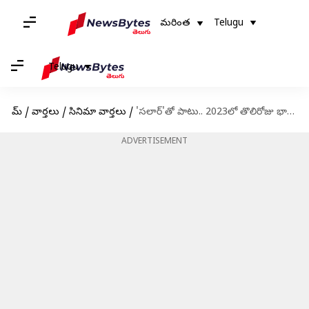
మరింత
Telugu
Telugu
హోమ్
/
వార్తలు
/
సినిమా వార్తలు
/
'సలార్'తో పాటు.. 2023లో తొలిరోజు భారీ వసూళ్లను సాధించిన సినిమాలు ఇవే..
ADVERTISEMENT