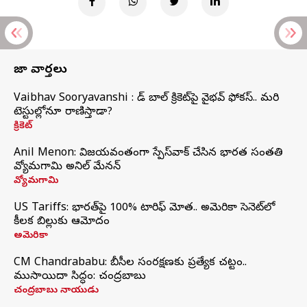
తాజా వార్తలు
Vaibhav Sooryavanshi : రెడ్ బాల్ క్రికెట్‌పై వైభవ్ ఫోకస్.. మరి
టెస్టుల్లోనూ రాణిస్తాడా?
క్రికెట్
Anil Menon: విజయవంతంగా స్పేస్‌వాక్‌ చేసిన భారత సంతతి
వ్యోమగామి అనిల్‌ మేనన్
వ్యోమగామి
US Tariffs: భారత్‌పై 100% టారిఫ్‌ మోత.. అమెరికా సెనెట్‌లో
కీలక బిల్లుకు ఆమోదం
అమెరికా
CM Chandrababu: బీసీల సంరక్షణకు ప్రత్యేక చట్టం..
ముసాయిదా సిద్ధం: చంద్రబాబు
చంద్రబాబు నాయుడు