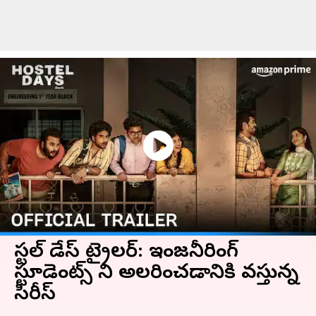
హాస్టల్ డేస్ ట్రైలర్: ఇంజనీరింగ్
స్టూడెంట్స్ ని అలరించడానికి వస్తున్న
సిరీస్