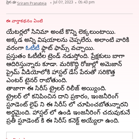
వ్రాసిన వారు
Jul 07, 2023
05:43 pm
Sriram Pranateja
ఈ వార్తాకథనం ఏంటి
థియేటర్లలో సినిమా అంటే కొన్ని లెక్కలుంటాయి.
అక్కడ అన్ని విషయాలను చెప్పలేరు. అలాంటి వారికి
వరంగా
ఓటీటీ
ఫ్లాట్ ఫామ్స్ వచ్చాయి.
ప్రస్తుతం ఓటీటీల ట్రెండ్ నడుస్తోంది. ప్రేక్షకులు బాగా
ఆదిరిస్తున్నారు కూడా. మరికొద్ది రోజుల్లో అమెజాన్
ప్రైమ్ వీడియోలోకి హాస్టల్ డేస్ పేరుతో సరికొత్త
ఎంటర్ టైనర్ రాబోతుంది.
తాజాగా ఈ సిరీస్ ట్రైలర్ రిలీజ్ అయ్యింది.
ట్రైలర్ లో కనిపించిన దాని ప్రకారం, ఇంజనీరింగ్
స్టూడెంట్ లైఫ్ ని ఈ సిరీస్ లో చూపించబోతున్నారని
అర్థమైంది. హాస్టల్ లో ఉండి ఇంజనీరింగ్ చదువుకునే