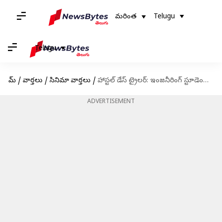
మరింత
Telugu
Telugu
హోమ్
/
వార్తలు
/
సినిమా వార్తలు
/
హాస్టల్ డేస్ ట్రైలర్: ఇంజనీరింగ్ స్టూడెంట్స్ ని అలరించడానికి వస్తున్న సిరీస్
ADVERTISEMENT