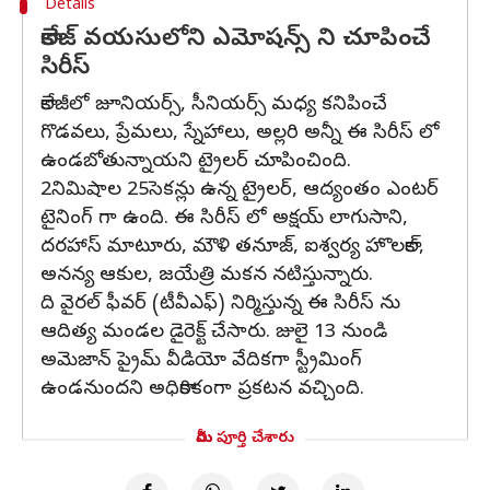
Details
కాలేజ్ వయసులోని ఎమోషన్స్ ని చూపించే
సిరీస్
కాలేజీలో జూనియర్స్, సీనియర్స్ మధ్య కనిపించే
గొడవలు, ప్రేమలు, స్నేహాలు, అల్లరి అన్నీ ఈ సిరీస్ లో
ఉండబోతున్నాయని ట్రైలర్ చూపించింది.
2నిమిషాల 25సెకన్లు ఉన్న ట్రైలర్, ఆద్యంతం ఎంటర్
టైనింగ్ గా ఉంది. ఈ సిరీస్ లో అక్షయ్ లాగుసాని,
దరహాస్ మాటూరు, మౌళి తనూజ్, ఐశ్వర్య హొలకాల్,
అనన్య ఆకుల, జయేత్రి మకన నటిస్తున్నారు.
ది వైరల్ ఫీవర్ (టీవీఎఫ్) నిర్మిస్తున్న ఈ సిరీస్ ను
ఆదిత్య మండల డైరెక్ట్ చేసారు. జులై 13 నుండి
అమెజాన్ ప్రైమ్ వీడియో వేదికగా స్ట్రీమింగ్
ఉండనుందని అధికారికంగా ప్రకటన వచ్చింది.
మీరు పూర్తి చేశారు