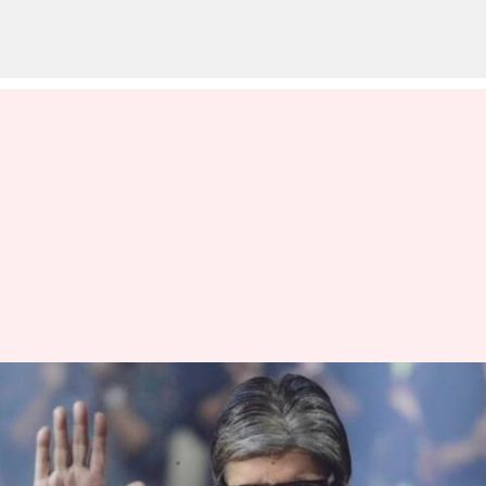
ట్విట్టర్: బ్లూ టిక్ కోసం డబ్బులు ఎందుకు
కట్టాలంటూ అమితాబ్ ట్వీట్
వ్రాసిన వారు
Apr 24, 2023
01:27 pm
Sriram Pranateja