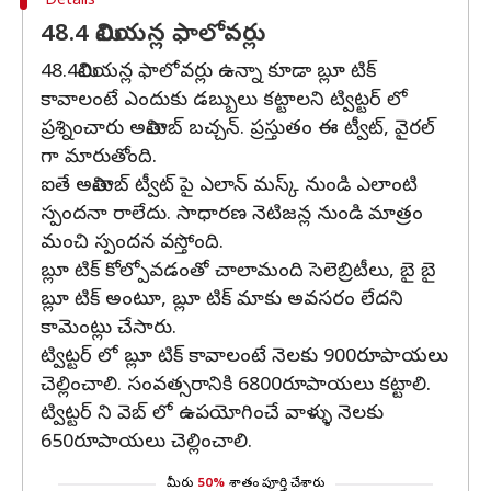
Details
48.4 మిలియన్ల ఫాలోవర్లు
48.4మిలియన్ల ఫాలోవర్లు ఉన్నా కూడా బ్లూ టిక్
కావాలంటే ఎందుకు డబ్బులు కట్టాలని ట్విట్టర్ లో
ప్రశ్నించారు అమితాబ్ బచ్చన్. ప్రస్తుతం ఈ ట్వీట్, వైరల్
గా మారుతోంది.
ఐతే అమితాబ్ ట్వీట్ పై ఎలాన్ మస్క్ నుండి ఎలాంటి
స్పందనా రాలేదు. సాధారణ నెటిజన్ల నుండి మాత్రం
మంచి స్పందన వస్తోంది.
బ్లూ టిక్ కోల్పోవడంతో చాలామంది సెలెబ్రిటీలు, బై బై
బ్లూ టిక్ అంటూ, బ్లూ టిక్ మాకు అవసరం లేదని
కామెంట్లు చేసారు.
ట్విట్టర్ లో బ్లూ టిక్ కావాలంటే నెలకు 900రూపాయలు
చెల్లించాలి. సంవత్సరానికి 6800రూపాయలు కట్టాలి.
ట్విట్టర్ ని వెబ్ లో ఉపయోగించే వాళ్ళు నెలకు
650రూపాయలు చెల్లించాలి.
మీరు
50%
శాతం పూర్తి చేశారు