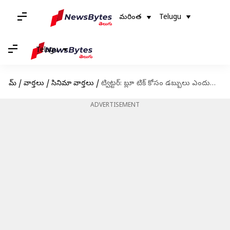
మరింత
Telugu
Telugu
హోమ్
/
వార్తలు
/
సినిమా వార్తలు
/
ట్విట్టర్: బ్లూ టిక్ కోసం డబ్బులు ఎందుకు కట్టాలంటూ అమితాబ్ ట్వీట్
ADVERTISEMENT