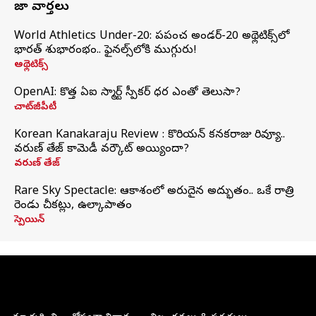
తాజా వార్తలు
World Athletics Under-20: ప్రపంచ అండర్-20 అథ్లెటిక్స్‌లో
భారత్‌ శుభారంభం.. ఫైనల్స్‌లోకి ముగ్గురు!
అథ్లెటిక్స్
OpenAI: కొత్త ఏఐ స్మార్ట్ స్పీకర్ ధర ఎంతో తెలుసా?
చాట్‌జీపీటీ
Korean Kanakaraju Review : కొరియన్ కనకరాజు రివ్యూ..
వరుణ్ తేజ్ కామెడీ వర్కౌట్ అయ్యిందా?
వరుణ్ తేజ్
Rare Sky Spectacle: ఆకాశంలో అరుదైన అద్భుతం.. ఒకే రాత్రి
రెండు చీకట్లు, ఉల్కాపాతం
స్పెయిన్