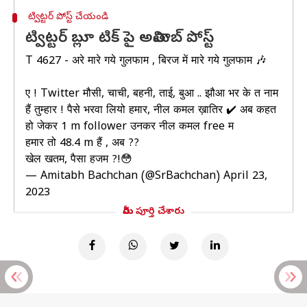
ట్విట్టర్ పోస్ట్ చేయండి
ట్విట్టర్ బ్లూ టిక్ పై అమితాబ్ పోస్ట్
T 4627 - अरे मारे गये गुलफाम , बिरज में मारे गये गुलफाम 🎶
ए ! Twitter मौसी, चाची, बहनी, ताई, बुआ .. झौआ भर के त नाम
हैं तुम्हार ! पैसे भरवा लियो हमार, नील कमल ख़ातिर ✔️ अब कहत
हो जेकर 1 m follower उनकर नील कमल free म
हमार तो 48.4 m हैं , अब ??
खेल खतम, पैसा हजम ?!😳
— Amitabh Bachchan (@SrBachchan)
April 23,
2023
మీరు పూర్తి చేశారు