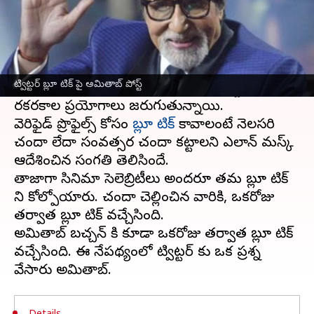
ఈ వార్తాకథనం ఏంటి
మైక్రో బ్లాగింగ్ ఫ్లాట్ ఫామ్
ట్విట్టర్
లో రోజుకో వింత
జరుగుతోంది. ప్రపంచ కుబేరుల్లో ఒకరైన ఎలాన్
ట్విట్టర్ బ్లూ టిక్ పై అమితాబ్ పోస్ట్
మస్క్, సీఈవో గా వచ్చినప్పటి నుండి ట్విట్టర్ లో
రకరకాల ప్రయోగాలు జరుగుతున్నాయి.
వెరిఫైడ్ ప్రొఫైల్స్ కోసం
బ్లూ టిక్
కావాలంటే నెలసరి
చందా లేదా సంవత్సర చందా కట్టాలని ఎలాన్ మస్క్
ఆదేశించిన సంగతి తెలిసిందే.
తాజాగా సినిమా సెలెబ్రిటీలు అందరూ తమ బ్లూ టిక్
ని కోల్పోయారు. చందా చెల్లించిన వారికి, ఒకరోజు
తర్వాత బ్లూ టిక్ వచ్చేసింది.
అమితాబ్ బచ్చన్ కి కూడా ఒకరోజు తర్వాత బ్లూ టిక్
వచ్చేసింది. ఈ నేపథ్యంలో ట్విట్టర్ కు ఒక ప్రశ్న