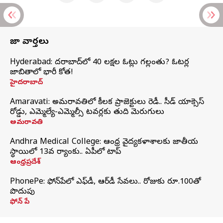
తాజా వార్తలు
Hyderabad: హైదరాబాద్‌లో 40 లక్షల ఓట్లు గల్లంతు? ఓటర్ల
జాబితాలో భారీ కోత!
హైదరాబాద్
Amaravati: అమరావతిలో కీలక ప్రాజెక్టులు రెడీ.. సీడ్‌ యాక్సెస్‌
రోడ్డు, ఎమ్మెల్యే-ఎమ్మెల్సీ టవర్లకు తుది మెరుగులు
అమరావతి
Andhra Medical College: ఆంధ్ర వైద్యకళాశాలకు జాతీయ
స్థాయిలో 13వ ర్యాంకు.. ఏపీలో టాప్
ఆంధ్రప్రదేశ్
PhonePe: ఫోన్‌పేలో ఎఫ్‌డీ, ఆర్‌డీ సేవలు.. రోజుకు రూ.100తో
పొదుపు
ఫోన్‌ పే