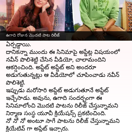
ఈ వార్తాకథనం ఏంటి
అనుష్క శెట్టి, నవీన్ పొలిశెట్టి హీరోహీరోయిన్లుగా
వస్తున్న చిత్రం
మిస్ శెట్టి మిస్టర్ పొలిశెట్టి
. ఈ సినిమా
ఉగాది రోజున మొదటి పాట రిలీజ్
ఫస్ట్ లుక్ రిలీజైనప్పటి నుండి మంచి అంచనాలు
ఏర్పడ్డాయి.
దానికన్నా ముందు ఈ సినిమాపై అప్డేట్ల విషయంలో
నవీన్ పొలిశెట్టి చేసిన వీడియో, చాలామందిని
ఆకర్షించింది. అప్డేట్ అప్డేట్ అని అందరూ
అడుగుతున్నట్లు ఆ వీడియోలో చూపించాడు నవీన్
పొలిశెట్టి.
ఇప్పుడు మరోసారి అప్డేట్ అడుగుతూనే అప్డేట్
ఇచ్చేసాడు. అవును, ఉగాది సందర్భంగా ఈ
సినిమాలోంచి మొదటి పాటను రిలీజ్ చేస్తున్నామని
నిర్మాణ సంస్థ యూవీ క్రియేషన్స్ ప్రకటించింది.
నో నో నో అంటూ సాగే పాటను రిలీజ్ చేస్తున్నామని