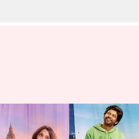
మిస్ శెట్టి మిస్టర్ పొలిశెట్టి: నో నో నో
అంటూ అప్డేట్ ఇచ్చేసారు
వ్రాసిన వారు
Mar 21, 2023
03:24 pm
Sriram Pranateja