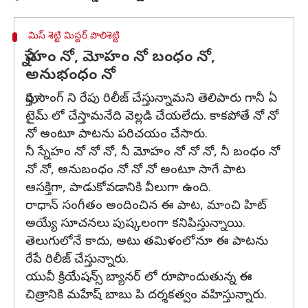
మిస్ శెట్టి మిస్టర్ పొలిశెట్టి
స్నేహం నో, మోహం నో బంధం నో,
అనుభంధం నో
పూర్తి సాంగ్ ని రేపు రిలీజ్ చేస్తున్నామని తెలిపారు గానీ ఏ
టైమ్ లో చేస్తామనేది వెల్లడి చేయలేదు. కాకపోతే నో నో
నో అంటూ పాటను పరిచయం చేసారు.
నీ స్నేహం నో నో నో, నీ మోహం నో నో నో, నీ బంధం నో
నో నో, అనుబంధం నో నో నో అంటూ సాగే పాట
ఆసక్తిగా, పాడుకోవడానికి వీలుగా ఉంది.
రాధాన్ సంగీతం అందించిన ఈ పాట, మాంచి హిట్
అయ్యే సూచనలు పుష్కలంగా కనిపిస్తున్నాయి.
తెలుగులోనే కాదు, అటు తమిళంలోనూ ఈ పాటను
రేపే రిలీజ్ చేస్తున్నారు.
యువీ క్రియేషన్స్ బ్యానర్ లో రూపొందుతున్న ఈ
చిత్రానికి మహేష్ బాబు పి దర్శకత్వం వహిస్తున్నారు.