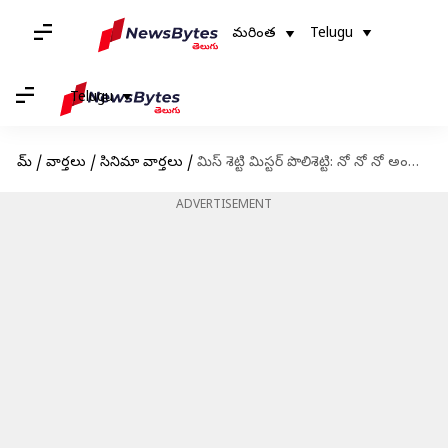
మరింత
Telugu
Telugu
హోమ్
/
వార్తలు
/
సినిమా వార్తలు
/
మిస్ శెట్టి మిస్టర్ పొలిశెట్టి: నో నో నో అంటూ అప్డేట్ ఇచ్చేసారు
ADVERTISEMENT