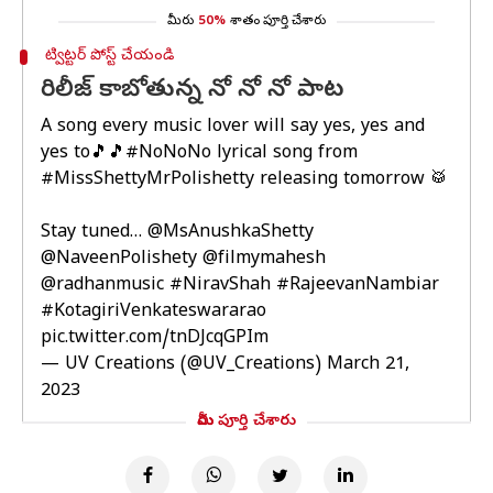
మీరు
50%
శాతం పూర్తి చేశారు
ట్విట్టర్ పోస్ట్ చేయండి
రిలీజ్ కాబోతున్న నో నో నో పాట
A song every music lover will say yes, yes and
yes to🎵🎵
#NoNoNo
lyrical song from
#MissShettyMrPolishetty
releasing tomorrow 🥁
Stay tuned…
@MsAnushkaShetty
@NaveenPolishety
@filmymahesh
@radhanmusic
#NiravShah
#RajeevanNambiar
#KotagiriVenkateswararao
pic.twitter.com/tnDJcqGPIm
— UV Creations (@UV_Creations)
March 21,
2023
మీరు పూర్తి చేశారు