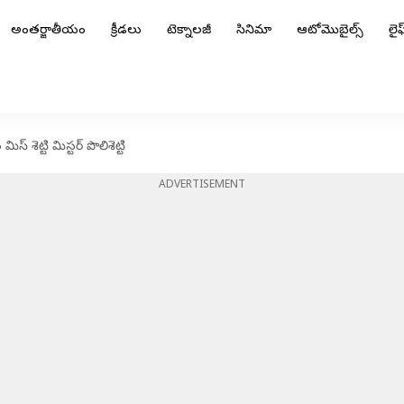
అంతర్జాతీయం
క్రీడలు
టెక్నాలజీ
సినిమా
ఆటోమొబైల్స్
లైఫ్
స్ శెట్టి మిస్టర్ పొలిశెట్టి
ADVERTISEMENT