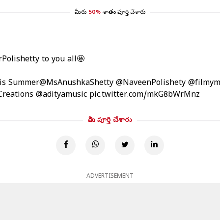
మీరు
50%
శాతం పూర్తి చేశారు
Polishetty
to you all🤩
this Summer
@MsAnushkaShetty
@NaveenPolishety
@filmy
reations
@adityamusic
pic.twitter.com/mkG8bWrMnz
మీరు పూర్తి చేశారు
ADVERTISEMENT