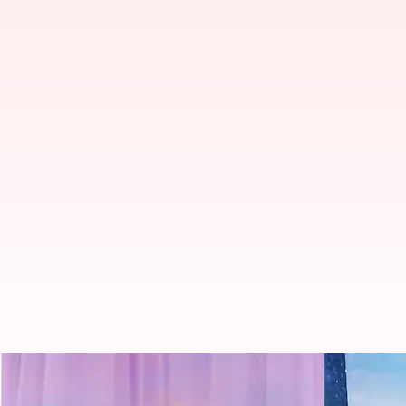
ఇంటి పేర్లనే సినిమా టైటిల్ గా మార్చేసిన మిస్ శె