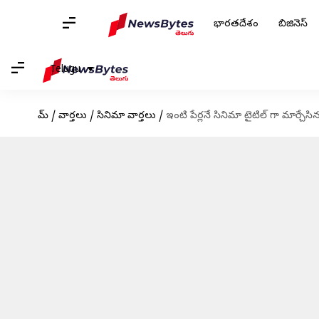
భారతదేశం
బిజినెస్
Telugu
హోమ్
/
వార్తలు
/
సినిమా వార్తలు
/
ఇంటి పేర్లనే సినిమా టైటిల్ గా మార్చేసిన మి