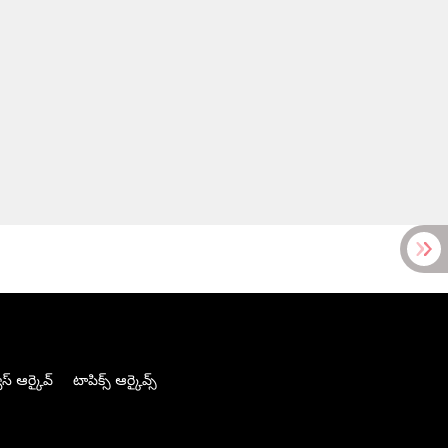
స్ ఆర్కైవ్
టాపిక్స్ ఆర్కైవ్స్