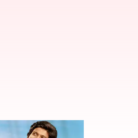
ట్టి మిస్టర్ పొలిశెట్టి