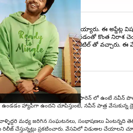
ా నుండి అప్డేట్లు రాక అభిమానులు ఆగమయ్యారు. ఈ అప్డేట్ల 
నుండి అప్డేట్ అంత తొందరగా రాకపోవడంతో కొంత నిరాశ చెంద
ారు. మిస్ శెట్టి మిస్టర్ పొలిశెట్టి అనే టైటిల్ తో వచ్చారు. ఈ 
ప్రపంచాలుగా అర్థమవుతోంది. అనుష్క పాత్ర ఫారెన్ లో ఉంటే నవీన్ పొ
ా ఉండడం హ్యాపీగా ఉందని చూపిస్తుంటే, నవీన్ పాత్ర వేసుకున్న 
? వాళ్ళిద్దరి మధ్య జరిగిన సంఘటనలు, సంభాషణలు ఏంటన్నది తె
జ్ చేస్తున్నట్లు ప్రకటించారు. వేసవిలో విడుఅల చేయాలని చూస్