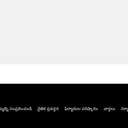
మల్ని సంప్రదించండి
నైతిక ప్రవర్తన
ఫిర్యాదుల పరిష్కారం
వార్తలు
న్యూ