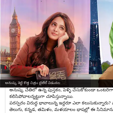
వ్రాసిన వారు
Mar 01, 2023
06:04 pm
Sriram Pranateja
ఈ వార్తాకథనం ఏంటి
అనుష్క శెట్టి
, నవీన్ పొలిశెట్టి కలిసి నటిస్తున్న సినిమ
అది అందరినీ నవ్వించింది. కానీ అదే టైమ్ లో సినిమా 
అనుష్క శెట్టి, నవీన్ పొలిశెట్టి.. తమ ఇంటిపేర్లతోనే వచ్చేస
పేరును ప్రకటిస్తూ పోస్టర్ రిలీజ్ చేసింది.
మిస్ శెట్టి మిస్టర్ పొలిశెట్టి
అనుష్క హ్యాపీ సింగిల్, నవీన్ రెడీ టు మింగిల్
టైటిల్ పోస్టర్ ని చూస్తే రెండు పాత్రలవి రెండు వేరు వేరు 
అనుష్క శెట్టి కొత్త చిత్రం టైటిల్ విడుదల
అనుష్క చేతిలో ఉన్న పుస్తకం, పెళ్ళి చేసుకోకుండా ఒంటరిగ
కలిసిపోవాలన్నట్టుగా చూపిస్తున్నాయి.
పరస్పరం విరుద్ధ భావాలున్న ఇద్దరూ ఎలా కలుసుకున్నారు
తెలుగు, కన్నడ, తమిళం, మళయాలం భాషల్లో ఈ సినిమాను రిలీ