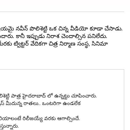
విషయమై నవీన్ పొలిశెట్టి ఒక చిన్న వీడియో కూడా చేసాడు.
ారు. కానీ ఇప్పుడు నిరాశ చెందాల్సిన పనిలేదు.
మేరకు ట్విట్టర్ వేదికగా చిత్ర నిర్మాణ సంస్థ, సినిమా
లిశెట్టి పాత్ర హైదరాబాద్ లో ఉన్నట్టు చూపించారు.
డ్రెస్ మీదున్న రాతలు.. ఒంటరిగా ఉండలేక
లియాలంటే రిలీజయ్యే వరకు ఆగాల్సిందే.
తున్నారు.