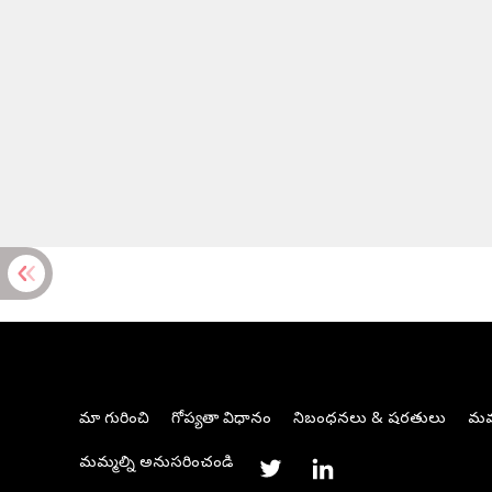
మా గురించి
గోప్యతా విధానం
నిబంధనలు & షరతులు
మమ్
మమ్మల్ని అనుసరించండి