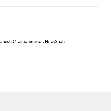
mahesh
@radhanmusic
#NiravShah