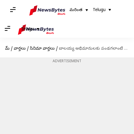
మరింత
Telugu
Telugu
హోమ్
/
వార్తలు
/
సినిమా వార్తలు
/
బాలయ్య అభిమానులకు పండగలాంటి వార్త: భగవంత్ కేసరి టీజర్ విడుదలకు టైమ్ ఫిక్స్
ADVERTISEMENT