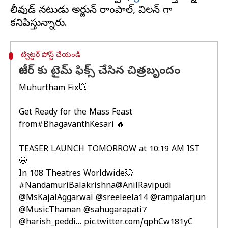
బాలీవుడ్ నటుడు అర్జున్ రాంపాల్, విలన్ గా
ట్విట్టర్ పోస్ట్ చేయండి
టీజర్ కు టైమ్ ఫిక్స్ చేసిన చిత్రబృందం
Muhurtham Fix💥
Get Ready for the Mass Feast
from
#BhagavanthKesari
🔥
TEASER LAUNCH TOMORROW at 10:19 AM IST
🤩
In 108 Theatres Worldwide💥
#NandamuriBalakrishna
@AnilRavipudi
@MsKajalAggarwal
@sreeleela14
@rampalarjun
@MusicThaman
@sahugarapati7
@harish_peddi
…
pic.twitter.com/qphCw181yC