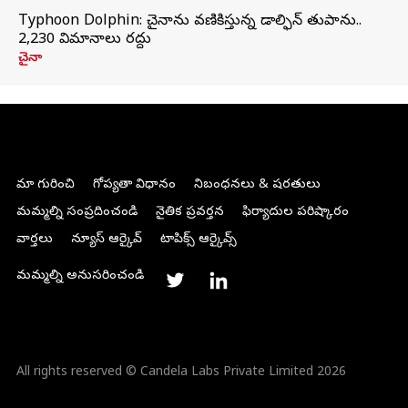
Typhoon Dolphin: చైనాను వణికిస్తున్న డాల్ఫిన్‌ తుపాను..
2,230 విమానాలు రద్దు
చైనా
మా గురించి
గోప్యతా విధానం
నిబంధనలు & షరతులు
మమ్మల్ని సంప్రదించండి
నైతిక ప్రవర్తన
ఫిర్యాదుల పరిష్కారం
వార్తలు
న్యూస్ ఆర్కైవ్
టాపిక్స్ ఆర్కైవ్స్
మమ్మల్ని అనుసరించండి
All rights reserved © Candela Labs Private Limited 2026