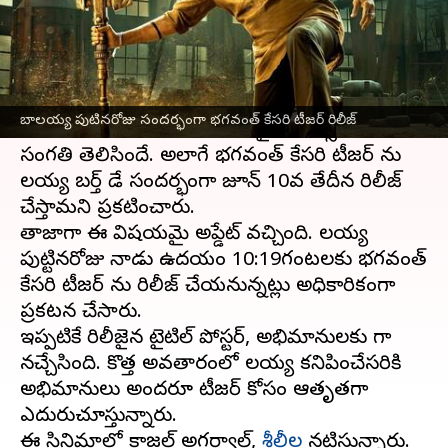
వ్రాసిన వారు
Jun 09, 2023
12:40 pm
Sriram Pranateja
ఈ వార్తాకథనం ఏంటి
బాలకృష్ణ
, అనిల్ రావిపూడి కాంబోలో తెరకెక్కుతున్న
బాలయ్య పుటినరోజు సందర్భంగా భగవంత్ కేసరి టీజర్ రిలీజ్
సినిమాను
భగవంత్ కేసరి
అనే టైటిల్ ఫిక్స్ చేసిన
సంగతి తెలిసిందే. అలాగే భగవంత్ కేసరి టీజర్ ను
బాలయ్య బర్త్ డే సందర్భంగా జూన్ 10వ తేదీన రిలీజ్
చేస్తామని ప్రకటించారు.
తాజాగా ఈ విషయమై అప్డేట్ వచ్చింది. బాలయ్య
పుట్టినరోజు నాడు ఉదయం 10:19గంటలకు భగవంత్
కేసరి టీజర్ ను రిలీజ్ చేయనున్నట్లు అధికారికంగా
ప్రకటన చేసారు.
ఇప్పటికే రిలీజైన టైటిల్ పోస్టర్, అభిమానులకు బాగా
నచ్చేసింది. కొత్త అవతారంలో బాలయ్య కనిపించేసరికి
అభిమానులు అందరూ టీజర్ కోసం ఆతృతగా
ఎదురుచూస్తున్నారు.
ఈ సినిమాలో కాజల్ అగర్వాల్,
శ్రీలీల
నటిస్తున్నారు.