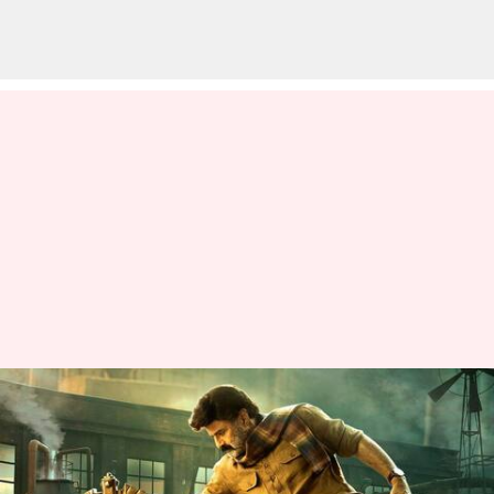
బాలయ్య అభిమానులకు పండగలాంటి
వార్త: భగవంత్ కేసరి టీజర్
విడుదలకు టైమ్ ఫిక్స్