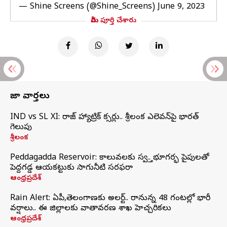
— Shine Screens (@Shine_Screens)
June 9, 2023
మీరు పూర్తి చేశారు
తాజా వార్తలు
IND vs SL XI: సిరాజ్‌ హ్యాట్రిక్‌ సిక్సర్లు.. శ్రీలంక ఎలెవన్‌పై భారత్‌
గెలుపు
శ్రీలంక
Peddagadda Reservoir: కాలువలకు స్వస్తి.. భూగర్భ పైపులతో
పెద్దగడ్డ ఆయకట్టుకు సాగునీటి సరఫరా
ఆంధ్రప్రదేశ్
Rain Alert: ఏపీ,తెలంగాణకు అలర్ట్.. రానున్న 48 గంటల్లో భారీ
వర్షాలు.. ఈ జిల్లాలకు వాతావరణ శాఖ హెచ్చరికలు
ఆంధ్రప్రదేశ్